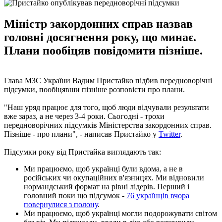
Міністр закордонних справ назвав
головні досягнення року, що минає.
Плани пообіцяв повідомити пізніше.
Глава МЗС України Вадим Пристайко підбив передноворічні
підсумки, пообіцявши пізніше розповісти про плани.
"Наш уряд працює для того, щоб люди відчували результати
вже зараз, а не через 3-4 роки. Сьогодні - трохи
передноворічних підсумків Міністерства закордонних справ.
Пізніше - про плани", - написав Пристайко у
Twitter
.
Підсумки року від Пристайка виглядають так:
Ми працюємо, щоб українці були вдома, а не в
російських чи окупаційних в'язницях. Ми відновили
нормандський формат на рівні лідерів. Перший і
головний поки що підсумок -
76 українців вчора
повернулися з полону
.
Ми працюємо, щоб українці могли подорожувати світом