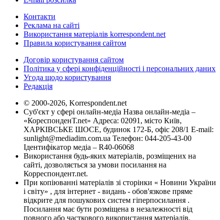
Контакти
Реклама на сайті
Використання матеріалів korrespondent.net
Правила користування сайтом
Договір користування сайтом
Політика у сфері конфіденційності і персональних даних
Угода щодо користування
Редакція
© 2000-2026, Korrespondent.net
Суб'єкт у сфері онлайн-медіа Назва онлайн-медіа –
«КореспонденТ.net» Адреса: 02091, місто Київ,
ХАРКІВСЬКЕ ШОСЕ, будинок 172-Б, офіс 208/1 E-mail:
sunlight@mediadim.com.ua
Телефон: 044-205-43-00
Ідентифікатор медіа – R40-06068
Використання будь-яких матеріалів, розміщених на
сайті, дозволяється за умови посилання на
Корреспондент.net.
При копіюванні матеріалів зі сторінки « Новини України
і світу» , для інтернет - видань - обов'язкове пряме
відкрите для пошукових систем гіперпосилання .
Посилання має бути розміщена в незалежності від
повного або часткового використання матеріалів.