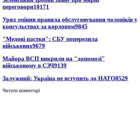
переговори
10171
Уряд змінив правила обслуговування чоловіків у
консульствах за кордоном
9845
"Медові пастки": СБУ попередила
військових
9679
Майора ВСП викрили на "допомозі"
військовому в СЗЧ
9139
Залужний: Україна не вступить до НАТО
8529
Читати коментарі