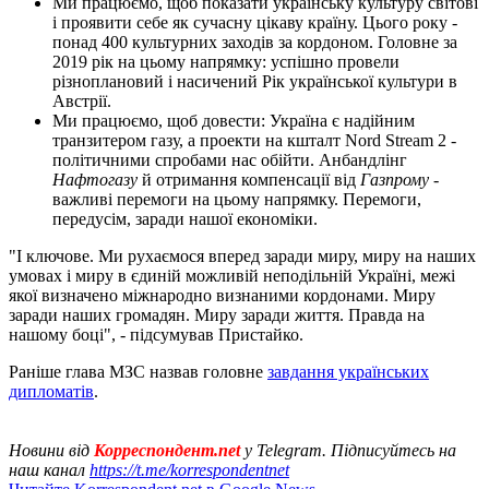
Ми працюємо, щоб показати українську культуру світові
і проявити себе як сучасну цікаву країну. Цього року -
понад 400 культурних заходів за кордоном. Головне за
2019 рік на цьому напрямку: успішно провели
різноплановий і насичений Рік української культури в
Австрії.
Ми працюємо, щоб довести: Україна є надійним
транзитером газу, а проекти на кшталт Nord Stream 2 -
політичними спробами нас обійти. Анбандлінг
Нафтогазу
й отримання компенсації від
Газпрому
-
важливі перемоги на цьому напрямку. Перемоги,
передусім, заради нашої економіки.
"І ключове. Ми рухаємося вперед заради миру, миру на наших
умовах і миру в єдиній можливій неподільній Україні, межі
якої визначено міжнародно визнаними кордонами. Миру
заради наших громадян. Миру заради життя. Правда на
нашому боці", - підсумував Пристайко.
Раніше глава МЗС назвав головне
завдання українських
дипломатів
.
Новини від
Корреспондент.net
у Telegram. Підписуйтесь на
наш канал
https://t.me/korrespondentnet