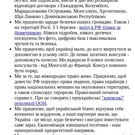
без віз. Ми підписали, ввели в дію або розширили
відповідні договори з Еквадором, Колумбією,
Маршалловими Островами, Монголією, Аргентиною,
Шрі-Ланкою і Домініканською Республікою.
Ми працюємо заради безпеки наших громадян. Також і
на території Росії. З 1 березня -
виїзд в РФ тільки за
біометрикою
. Ніяких підробок, ніяких дитячих
посвідчень без фото, цифрова база і максимальна
зручність та безпека.
Ми працюємо, щоб українці мали, до кого звернутися за
допомогою в усьому світі. Де немає штатних консулів -
допоможуть почесні. Ми відкрили 8 нових почесних
консульств - від Монголії до Франції. Консул повинен
бути поряд.
Ми за те, що міжнародне право живе. Працюємо, щоб
довести: РФ порушує права людини, права українців і
права національних меншин на окупованих територіях,
а також спонсорує тероризм. Правильний початок
справи є. Про це говорять і проукраїнські
"кримські"
резолюції ООН
.
Ми працюємо, щоб український бізнес відчував себе
впевнено за кордоном, а наші партнери знали, що
Україна - це місце, куди безпечно і вигідно інвестувати
саме зараз. Економізація зовнішньої політики - наш
принциповий пріоритетний напрямок.