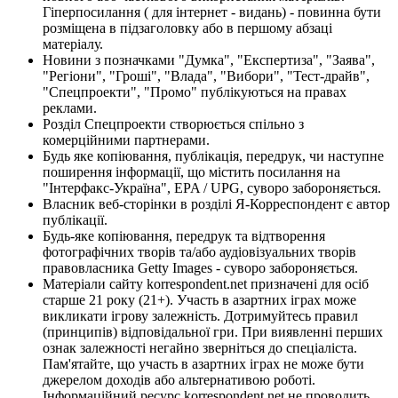
Гіперпосилання ( для інтернет - видань) - повинна бути
розміщена в підзаголовку або в першому абзаці
матеріалу.
Новини з позначками "Думка", "Експертиза", "Заява",
"Регіони", "Гроші", "Влада", "Вибори", "Тест-драйв",
"Спецпроекти", "Промо" публікуються на правах
реклами.
Розділ Спецпроекти створюється спільно з
комерційними партнерами.
Будь яке копіювання, публікація, передрук, чи наступне
поширення інформації, що містить посилання на
"Інтерфакс-Україна", EPA / UPG, суворо забороняється.
Власник веб-сторінки в розділі Я-Корреспондент є автор
публікації.
Будь-яке копіювання, передрук та відтворення
фотографічних творів та/або аудіовізуальних творів
правовласника Getty Images - суворо забороняється.
Матеріали сайту korrespondent.net призначені для осіб
старше 21 року (21+). Участь в азартних іграх може
викликати ігрову залежність. Дотримуйтесь правил
(принципів) відповідальної гри. При виявленні перших
ознак залежності негайно зверніться до спеціаліста.
Пам'ятайте, що участь в азартних іграх не може бути
джерелом доходів або альтернативою роботі.
Інформаційний ресурс korrespondent.net не проводить