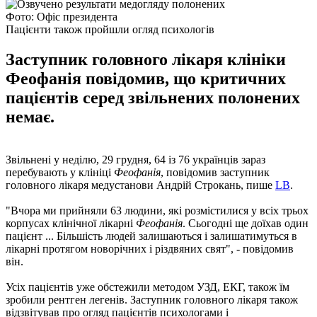
Фото: Офіс президента
Пацієнти також пройшли огляд психологів
Заступник головного лікаря клініки
Феофанія повідомив, що критичних
пацієнтів серед звільнених полонених
немає.
Звільнені у неділю, 29 грудня, 64 із 76 українців зараз
перебувають у клініці
Феофанія
, повідомив заступник
головного лікаря медустанови Андрій Строкань, пише
LB
.
"Вчора ми прийняли 63 людини, які розмістилися у всіх трьох
корпусах клінічної лікарні
Феофанія
. Сьогодні ще доїхав один
пацієнт ... Більшість людей залишаються і залишатимуться в
лікарні протягом новорічних і різдвяних свят", - повідомив
він.
Усіх пацієнтів уже обстежили методом УЗД, ЕКГ, також їм
зробили рентген легенів. Заступник головного лікаря також
відзвітував про огляд пацієнтів психологами і