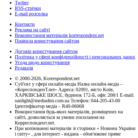
Twitter
RSS-стрічки
E-mail розсилка
Контакти
Реклама на сайті
Використання матеріалів korrespondent.net
Правила користування сайтом
Договір користування сайтом
Політика у сфері конфіденційності і персональних даних
Угода щодо користування
Редакція
© 2000-2026, Korrespondent.net
Суб'єкт у сфері онлайн-медіа Назва онлайн-медіа –
«КореспонденТ.net» Адреса: 02091, місто Київ,
ХАРКІВСЬКЕ ШОСЕ, будинок 172-Б, офіс 208/1 E-mail:
sunlight@mediadim.com.ua
Телефон: 044-205-43-00
Ідентифікатор медіа – R40-06068
Використання будь-яких матеріалів, розміщених на
сайті, дозволяється за умови посилання на
Корреспондент.net.
При копіюванні матеріалів зі сторінки « Новини України
і світу» , для інтернет - видань - обов'язкове пряме