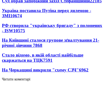
Суд обрав запобіжний захід Стефанішиній
22185
Україна поставила Путіна перед дилемою -
ЗМІ
10674
РФ створила "українську бригаду" з полонених
- ISW
10575
На Київщині сталося групове зґвалтування 21-
річної дівчини
7868
Стало відомо, в якій області найбільше
скаржаться на ТЦК
7591
На Черкащині викрили "схему СЗЧ"
6962
Читати коментарі