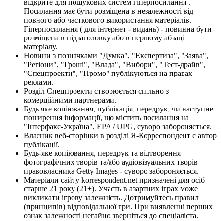
відкрите для пошукових систем гіперпосилання .
Посилання має бути розміщена в незалежності від
повного або часткового використання матеріалів.
Гіперпосилання ( для інтернет - видань) - повинна бути
розміщена в підзаголовку або в першому абзаці
матеріалу.
Новини з позначками "Думка", "Експертиза", "Заява",
"Регіони", "Гроші", "Влада", "Вибори", "Тест-драйв",
"Спецпроекти", "Промо" публікуються на правах
реклами.
Розділ Спецпроекти створюється спільно з
комерційними партнерами.
Будь яке копіювання, публікація, передрук, чи наступне
поширення інформації, що містить посилання на
"Інтерфакс-Україна", EPA / UPG, суворо забороняється.
Власник веб-сторінки в розділі Я-Корреспондент є автор
публікації.
Будь-яке копіювання, передрук та відтворення
фотографічних творів та/або аудіовізуальних творів
правовласника Getty Images - суворо забороняється.
Матеріали сайту korrespondent.net призначені для осіб
старше 21 року (21+). Участь в азартних іграх може
викликати ігрову залежність. Дотримуйтесь правил
(принципів) відповідальної гри. При виявленні перших
ознак залежності негайно зверніться до спеціаліста.