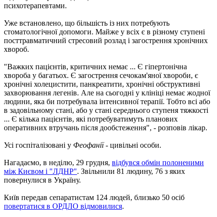
психотерапевтами.
Уже встановлено, що більшість із них потребують
стоматологічної допомоги. Майже у всіх є в різному ступені
посттравматичний стресовий розлад і загострення хронічних
хвороб.
"Важких пацієнтів, критичних немає ... Є гіпертонічна
хвороба у багатьох. Є загострення сечокам'яної хвороби, є
хронічні холецистити, панкреатити, хронічні обструктивні
захворювання легенів. Але на сьогодні у клініці немає жодної
людини, яка би потребувала інтенсивної терапії. Тобто всі або
в задовільному стані, або у стані середнього ступеня тяжкості
... Є кілька пацієнтів, які потребуватимуть планових
оперативних втручань після дообстеження", - розповів лікар.
Усі госпіталізовані у
Феофанії
- цивільні особи.
Нагадаємо, в неділю, 29 грудня,
відбувся обмін полоненими
між Києвом і "ЛДНР"
. Звільнили 81 людину, 76 з яких
повернулися в Україну.
Київ передав сепаратистам 124 людей, близько 50 осіб
повертатися в ОРДЛО відмовилися
.