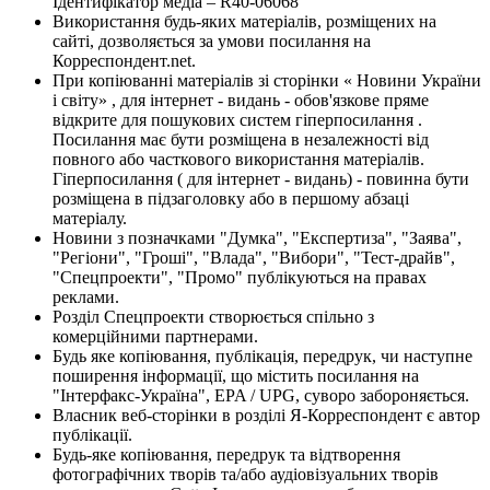
Ідентифікатор медіа – R40-06068
Використання будь-яких матеріалів, розміщених на
сайті, дозволяється за умови посилання на
Корреспондент.net.
При копіюванні матеріалів зі сторінки « Новини України
і світу» , для інтернет - видань - обов'язкове пряме
відкрите для пошукових систем гіперпосилання .
Посилання має бути розміщена в незалежності від
повного або часткового використання матеріалів.
Гіперпосилання ( для інтернет - видань) - повинна бути
розміщена в підзаголовку або в першому абзаці
матеріалу.
Новини з позначками "Думка", "Експертиза", "Заява",
"Регіони", "Гроші", "Влада", "Вибори", "Тест-драйв",
"Спецпроекти", "Промо" публікуються на правах
реклами.
Розділ Спецпроекти створюється спільно з
комерційними партнерами.
Будь яке копіювання, публікація, передрук, чи наступне
поширення інформації, що містить посилання на
"Інтерфакс-Україна", EPA / UPG, суворо забороняється.
Власник веб-сторінки в розділі Я-Корреспондент є автор
публікації.
Будь-яке копіювання, передрук та відтворення
фотографічних творів та/або аудіовізуальних творів