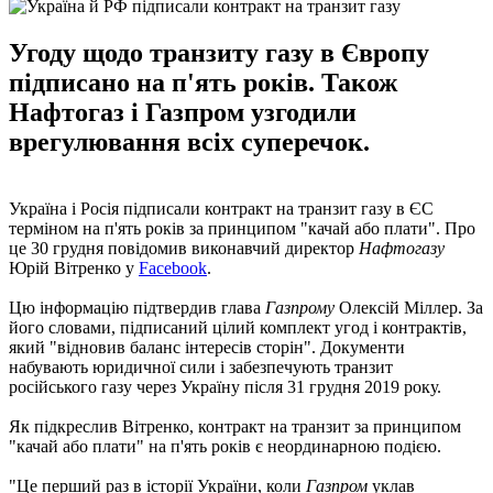
Угоду щодо транзиту газу в Європу
підписано на п'ять років. Також
Нафтогаз і Газпром узгодили
врегулювання всіх суперечок.
Україна і Росія підписали контракт на транзит газу в ЄС
терміном на п'ять років за принципом "качай або плати". Про
це 30 грудня повідомив виконавчий директор
Нафтогазу
Юрій Вітренко у
Facebook
.
Цю інформацію підтвердив глава
Газпрому
Олексій Міллер. За
його словами, підписаний цілий комплект угод і контрактів,
який "відновив баланс інтересів сторін". Документи
набувають юридичної сили і забезпечують транзит
російського газу через Україну після 31 грудня 2019 року.
Як підкреслив Вітренко, контракт на транзит за принципом
"качай або плати" на п'ять років є неординарною подією.
"Це перший раз в історії України, коли
Газпром
уклав