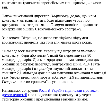
контракт на транзит за європейським принципом", - вказав
він.
Також виконавчий директор
Нафтогазу
додав, що, крім
контракту на транзит газу, було підписано угоду про
врегулювання, згідно з якою
Газпром
повністю припиняє
оскарження рішень Стокгольмського арбітражу.
За словами Вітренка, це дозволяє підбити підсумки
арбітражних процесів, які тривали майже шість років.
"Нам вдалося захистити Україну від штрафу за умовами
контракту "бери або плати", який би перевищував 80
мільярдів доларів. Два мільярди доларів ми заощадили для
України за рахунок перегляду контрактної ціни. <...> П'ять
мільярдів доларів
Газпром
був змушений доплатити за
транзит: 2,1 мільярда доларів ми фактично отримали у вигляді
газу (через залік, який провів арбітраж), 2,9 мільярда доларів
Газпром
оплатив грошима", - уточнив він.
Нагадаємо, 20 грудня
Росія й Україна підписали протокол
домовленостей
про продовження транзиту газу через
територію України і врегулювання взаємних вимог.