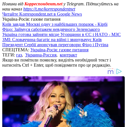
Новини від
Корреспондент.net
у Telegram. Підписуйтесь на
наш канал
https://t.me/korrespondentnet
Читайте Korrespondent.net в Google News
Україна-Росія: газове питання
Київ завдав Москві одну з найбільших поразок - Кірбі
Фіцо: Займуся саботажем невдячного Зеленського
Україна готова зайняти місце Угорщини в ЄС і НАТО - МЗС
ЗМІ: Словаччина багатіє на війні і звинувачує Київ
Президент Сербії анонсував переговори Фіцо і Путіна
СПЕЦТЕМА:
Україна-Росія: газове питання
ТЕГИ:
газ
,
Украина-Россия
,
контракт
Якщо ви помітили помилку, виділіть необхідний текст і
натисніть Ctrl + Enter, щоб повідомити про це редакцію.