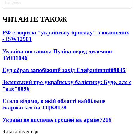
ЧИТАЙТЕ ТАКОЖ
РФ створила "українську бригаду" з полонених
- ISW
12901
Україна поставила Путіна перед дилемою -
ЗМІ
11046
Суд обрав запобіжний захід Стефанішиній
9845
Зеленський про українську балістику: Буде, але є
"але"
8896
Стало відомо, в якій області найбільше
скаржаться на ТЦК
8178
Україні не вистачає грошей на армію
7216
Читати коментарі