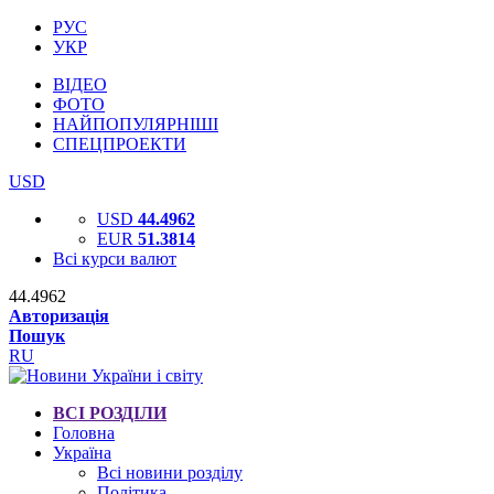
РУС
УКР
ВІДЕО
ФОТО
НАЙПОПУЛЯРНІШІ
СПЕЦПРОЕКТИ
USD
USD
44.4962
EUR
51.3814
Всі курси валют
44.4962
Авторизація
Пошук
RU
ВСІ РОЗДІЛИ
Головна
Україна
Всі новини розділу
Політика