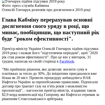
Фото: пресс-служба Кабмина
Олексій Гончарук розповів про досягнення в 2019 році
Глава Кабміну перерахував основні
досягнення свого уряду в році, що
минає, пообіцявши, що наступний рік
буде "роком ефективності".
Прем'єр-міністр України Олексій Гончарук підбив підсумки
2019 року і назвав його "підготовчим періодом", щоб "2020
рік став роком ефективності". Про це він у вівторок, 31
грудня, написав на своїй сторінці в
Facebook
.
"Ми прийняли рішення, яке дозволяє знизити суму в
платіжках за тепло до 30%. До ініціативи приєдналися вже
більш як 20 міст. Провели процедуру анбандлінга НАК
Нафтогаз України за європейськими правилами. Підписали
договір про транзит газу на п'ять років з можливістю
пролонгації", - наголосив прем'єр-міністр, згадавши також
$2,9 млрд компенсації від Газпрому, які Нафтогаз отримав за
рішенням Стокгольмського арбітражу.