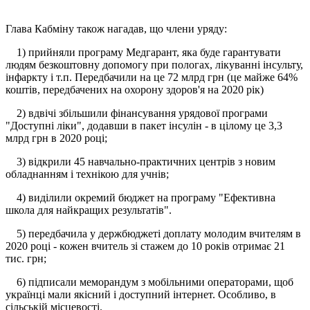
Глава Кабміну також нагадав, що члени уряду:
1) прийняли програму Медгарант, яка буде гарантувати
людям безкоштовну допомогу при пологах, лікуванні інсульту,
інфаркту і т.п. Передбачили на це 72 млрд грн (це майже 64%
коштів, передбачених на охорону здоров'я на 2020 рік)
2) вдвічі збільшили фінансування урядової програми
"Доступні ліки", додавши в пакет інсулін - в цілому це 3,3
млрд грн в 2020 році;
3) відкрили 45 навчально-практичних центрів з новим
обладнанням і технікою для учнів;
4) виділили окремий бюджет на програму "Ефективна
школа для найкращих результатів".
5) передбачила у держбюджеті доплату молодим вчителям в
2020 році - кожен вчитель зі стажем до 10 років отримає 21
тис. грн;
6) підписали меморандум з мобільними операторами, щоб
українці мали якісний і доступний інтернет. Особливо, в
сільській місцевості.