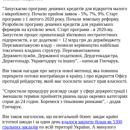
"Запускаємо програму дешевих кредитів для відкриття малого
і мікробізнесу. Почали прийом заявок - 5%, 7%, 9%. Старт
програми з 1 лютого 2020 року. Почали земельну реформу.
Розробили програму дешевих кредитів для українських
фермерів на купівлю землі. Старт програми - в 2020-му.
Запустили процес приватизації збиткових нестратегічних
підприємств, а це додаткові ~ 12 млрд грн до держбюджету.
Перезавантажуємо владу - оновили керівництво найбільш
токсичних владних структур. Перезавантаження
Держмитслужби, Державної податкової, Дердгеокадастра,
Держгеонадр, Укравтодору та інших", - написав Гончарук.
Він також нагадав про запуск нової митниці, яка повинна
перекрити потоки контрабанди в країну, і про відкриття Офісу
протидії рейдерству, який має посилити захист прав власності.
"Спростили процедуру розгляду скарг у сфері держреєстрації і
зменшили терміни прийняття рішень щодо окремих категоріях
справ до 24 годин. Боремося з тіньовими ринками", - додав
Гончарук.
Він також наголосив, що нелегальний бізнес завдає країні
істотної шкоди і за один день
вдалося закрити більш як 5300
гральних закладів
по всій території України. А минулого