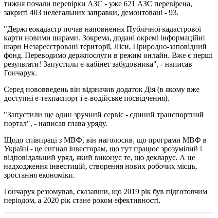
тижня почали перевірки АЗС - уже 621 АЗС перевірена,
закриті 403 нелегальних заправки, демонтовані - 93.
"Держгеокадастр почав наповнення Публічної кадастрової
карти новими шарами. Зокрема, додані окремі інформаційні
шари Незареєстровані території, Ліси, Природно-заповідний
фонд. Переводимо держпослуги в режим онлайн. Вже є перші
результати! Запустили е-кабінет забудовника", - написав
Гончарук.
Серед нововведень він відзначив додаток Дія (в якому вже
доступні е-техпаспорт і е-водійське посвідчення).
"Запустили ще один зручний сервіс - єдиний транспортний
портал", - написав глава уряду.
Щодо співпраці з МВФ, він наголосив, що програми МВФ в
Україні - це сигнал інвесторам, що тут працює зрозумілий і
відповідальний уряд, який виконує те, що декларує. А це
надходження інвестицій, створення нових робочих місць,
зростання економіки.
Гончарук резюмував, сказавши, що 2019 рік був підготовчим
періодом, а 2020 рік стане роком ефективності.