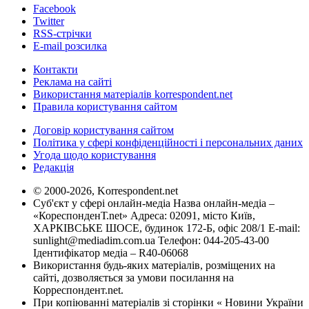
Facebook
Twitter
RSS-стрічки
E-mail розсилка
Контакти
Реклама на сайті
Використання матеріалів korrespondent.net
Правила користування сайтом
Договір користування сайтом
Політика у сфері конфіденційності і персональних даних
Угода щодо користування
Редакція
© 2000-2026, Korrespondent.net
Суб'єкт у сфері онлайн-медіа Назва онлайн-медіа –
«КореспонденТ.net» Адреса: 02091, місто Київ,
ХАРКІВСЬКЕ ШОСЕ, будинок 172-Б, офіс 208/1 E-mail:
sunlight@mediadim.com.ua
Телефон: 044-205-43-00
Ідентифікатор медіа – R40-06068
Використання будь-яких матеріалів, розміщених на
сайті, дозволяється за умови посилання на
Корреспондент.net.
При копіюванні матеріалів зі сторінки « Новини України