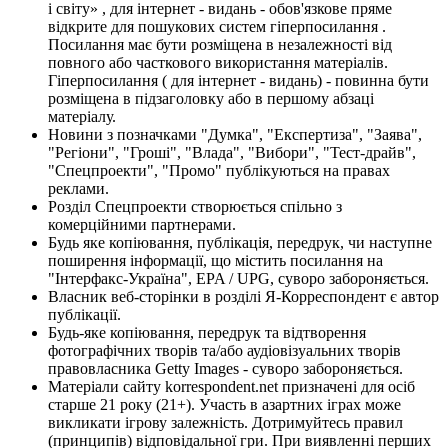
і світу» , для інтернет - видань - обов'язкове пряме
відкрите для пошукових систем гіперпосилання .
Посилання має бути розміщена в незалежності від
повного або часткового використання матеріалів.
Гіперпосилання ( для інтернет - видань) - повинна бути
розміщена в підзаголовку або в першому абзаці
матеріалу.
Новини з позначками "Думка", "Експертиза", "Заява",
"Регіони", "Гроші", "Влада", "Вибори", "Тест-драйв",
"Спецпроекти", "Промо" публікуються на правах
реклами.
Розділ Спецпроекти створюється спільно з
комерційними партнерами.
Будь яке копіювання, публікація, передрук, чи наступне
поширення інформації, що містить посилання на
"Інтерфакс-Україна", EPA / UPG, суворо забороняється.
Власник веб-сторінки в розділі Я-Корреспондент є автор
публікації.
Будь-яке копіювання, передрук та відтворення
фотографічних творів та/або аудіовізуальних творів
правовласника Getty Images - суворо забороняється.
Матеріали сайту korrespondent.net призначені для осіб
старше 21 року (21+). Участь в азартних іграх може
викликати ігрову залежність. Дотримуйтесь правил
(принципів) відповідальної гри. При виявленні перших