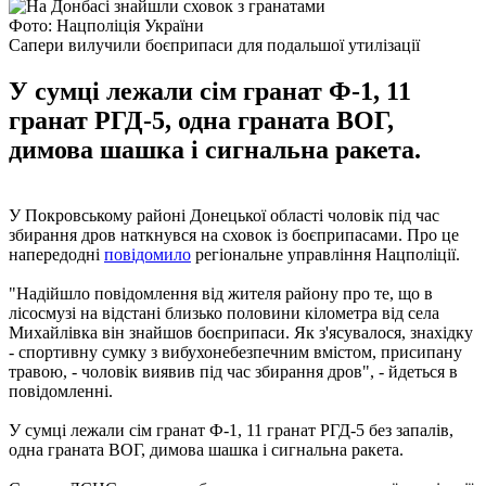
Фото: Нацполіція України
Сапери вилучили боєприпаси для подальшої утилізації
У сумці лежали сім гранат Ф-1, 11
гранат РГД-5, одна граната ВОГ,
димова шашка і сигнальна ракета.
У Покровському районі Донецької області чоловік під час
збирання дров наткнувся на сховок із боєприпасами. Про це
напередодні
повідомило
регіональне управління Нацполіції.
"Надійшло повідомлення від жителя району про те, що в
лісосмузі на відстані близько половини кілометра від села
Михайлівка він знайшов боєприпаси. Як з'ясувалося, знахідку
- спортивну сумку з вибухонебезпечним вмістом, присипану
травою, - чоловік виявив під час збирання дров", - йдеться в
повідомленні.
У сумці лежали сім гранат Ф-1, 11 гранат РГД-5 без запалів,
одна граната ВОГ, димова шашка і сигнальна ракета.