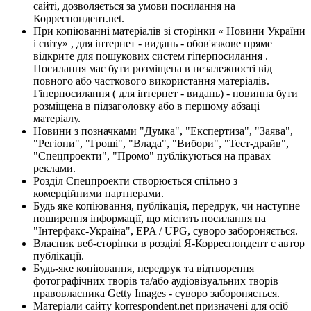
сайті, дозволяється за умови посилання на
Корреспондент.net.
При копіюванні матеріалів зі сторінки « Новини України
і світу» , для інтернет - видань - обов'язкове пряме
відкрите для пошукових систем гіперпосилання .
Посилання має бути розміщена в незалежності від
повного або часткового використання матеріалів.
Гіперпосилання ( для інтернет - видань) - повинна бути
розміщена в підзаголовку або в першому абзаці
матеріалу.
Новини з позначками "Думка", "Експертиза", "Заява",
"Регіони", "Гроші", "Влада", "Вибори", "Тест-драйв",
"Спецпроекти", "Промо" публікуються на правах
реклами.
Розділ Спецпроекти створюється спільно з
комерційними партнерами.
Будь яке копіювання, публікація, передрук, чи наступне
поширення інформації, що містить посилання на
"Інтерфакс-Україна", EPA / UPG, суворо забороняється.
Власник веб-сторінки в розділі Я-Корреспондент є автор
публікації.
Будь-яке копіювання, передрук та відтворення
фотографічних творів та/або аудіовізуальних творів
правовласника Getty Images - суворо забороняється.
Матеріали сайту korrespondent.net призначені для осіб