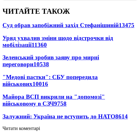
ЧИТАЙТЕ ТАКОЖ
Суд обрав запобіжний захід Стефанішиній
13475
Уряд ухвалив зміни щодо відстрочки від
мобілізації
11360
Зеленський зробив заяву про мирні
переговори
10538
"Медові пастки": СБУ попередила
військових
10016
Майора ВСП викрили на "допомозі"
військовому в СЗЧ
9758
Залужний: Україна не вступить до НАТО
8614
Читати коментарі