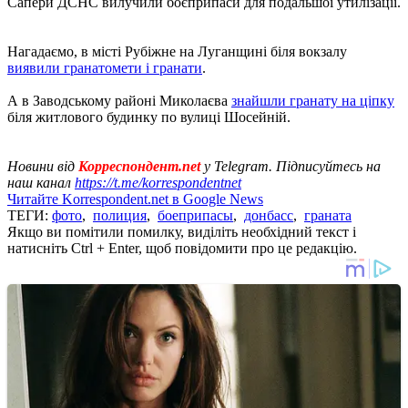
Сапери ДСНС вилучили боєприпаси для подальшої утилізації.
Нагадаємо, в місті Рубіжне на Луганщині біля вокзалу
виявили гранатомети і гранати
.
А в Заводському районі Миколаєва
знайшли гранату на ціпку
біля житлового будинку по вулиці Шосейній.
Новини від
Корреспондент.net
у Telegram. Підписуйтесь на
наш канал
https://t.me/korrespondentnet
Читайте Korrespondent.net в Google News
ТЕГИ:
фото
,
полиция
,
боеприпасы
,
донбасс
,
граната
Якщо ви помітили помилку, виділіть необхідний текст і
натисніть Ctrl + Enter, щоб повідомити про це редакцію.