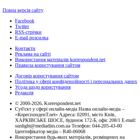
Повна версія сайту
Facebook
Twitter
RSS-стрічки
E-mail розсилка
Контакти
Реклама на сайті
Використання матеріалів korrespondent.net
Правила користування сайтом
Договір користування сайтом
Політика у сфері конфіденційності і персональних даних
Угода щодо користування
Редакція
© 2000-2026, Korrespondent.net
Суб'єкт у сфері онлайн-медіа Назва онлайн-медіа –
«КореспонденТ.net» Адреса: 02091, місто Київ,
ХАРКІВСЬКЕ ШОСЕ, будинок 172-Б, офіс 208/1 E-mail:
sunlight@mediadim.com.ua
Телефон: 044-205-43-00
Ідентифікатор медіа – R40-06068
Використання будь-яких матеріалів, розміщених на