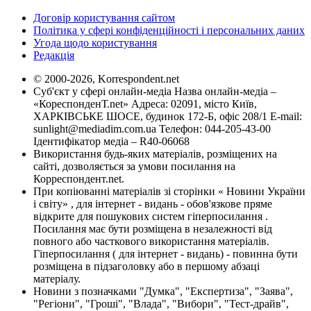
Договір користування сайтом
Політика у сфері конфіденційності і персональних даних
Угода щодо користування
Редакція
© 2000-2026, Korrespondent.net
Суб'єкт у сфері онлайн-медіа Назва онлайн-медіа –
«КореспонденТ.net» Адреса: 02091, місто Київ,
ХАРКІВСЬКЕ ШОСЕ, будинок 172-Б, офіс 208/1 E-mail:
sunlight@mediadim.com.ua
Телефон: 044-205-43-00
Ідентифікатор медіа – R40-06068
Використання будь-яких матеріалів, розміщених на
сайті, дозволяється за умови посилання на
Корреспондент.net.
При копіюванні матеріалів зі сторінки « Новини України
і світу» , для інтернет - видань - обов'язкове пряме
відкрите для пошукових систем гіперпосилання .
Посилання має бути розміщена в незалежності від
повного або часткового використання матеріалів.
Гіперпосилання ( для інтернет - видань) - повинна бути
розміщена в підзаголовку або в першому абзаці
матеріалу.
Новини з позначками "Думка", "Експертиза", "Заява",
"Регіони", "Гроші", "Влада", "Вибори", "Тест-драйв",