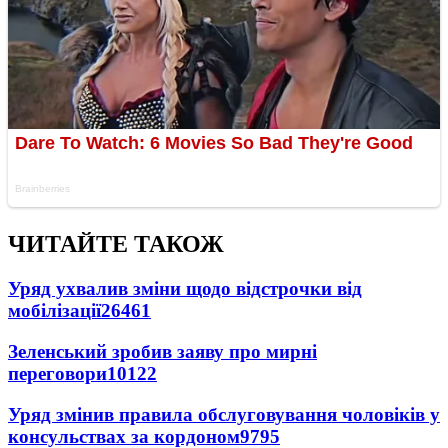
ЧИТАЙТЕ ТАКОЖ
Уряд ухвалив зміни щодо відстрочки від
мобілізації
26461
Зеленський зробив заяву про мирні
переговори
10122
Уряд змінив правила обслуговування чоловіків у
консульствах за кордоном
9795