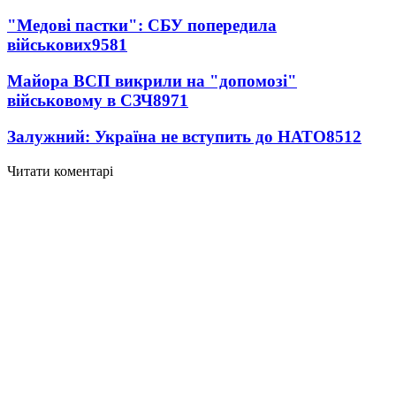
"Медові пастки": СБУ попередила
військових
9581
Майора ВСП викрили на "допомозі"
військовому в СЗЧ
8971
Залужний: Україна не вступить до НАТО
8512
Читати коментарі