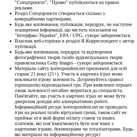
"Спецпроекти", "Промо" публікуються на правах
реклами.
Розділ Спецпроекти створюється спільно з
комерційними партнерами.
Будь яке копіювання, публікація, передрук, чи наступне
поширення інформації, що містить посилання на
"Інтерфакс-Україна", EPA / UPG, суворо забороняється.
Власник веб-сторінки в розділі Я-Корреспондент є автор
публікації.
Будь-яке копіювання, передрук та відтворення
фотографічних творів та/або аудіовізуальних творів
правовласника Getty Images - суворо забороняється.
Матеріали сайту korrespondent.net призначені для осіб
старше 21 року (21+). Участь в азартних іграх може
викликати ігрову залежність. Дотримуйтесь правил
(принципів) відповідальної гри. При виявленні перших
ознак залежності негайно зверніться до спеціаліста.
Пам'ятайте, що участь в азартних іграх не може бути
джерелом доходів або альтернативою роботі.
Інформаційний ресурс korrespondent.net не проводить
ігри на реальні та/або віртуальні гроші, також сайт не
приймає ні в якій формі оплату ставок та інших
платежів, які пов’язані/можуть бути пов’язані з
азартними іграми, букмекерами чи тоталізаторами. Будь-
які матеріали на інформаційному ресурсі