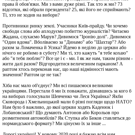
права й обов'язки. Ми з вами дуже різні. Так хто ж ми? 73
відсотки, які обрали президента? 25, які його не сприймають?
Ті, хто не ходив на вибори?
Противники ринку землі. Учасники Київ-прайду. Чи хочемо
свободи слова або аплодуємо побиттю журналістів? Читаємо
Жадана, слухаємо Марув? Дивимося "Іронію долі". Дивимося
"Один вдома". Вболіваємо за "Динамо" або "Шахтар"? Або
разом за Ломаченка й Усика? Йдемо в неділю до церкви або
нічого не робимо в суботу? Ми ті, хто кажуть "я тебе кохаю"
або "я тебя люблю"? Все це і є - ми. І як же нам, таким різним -
жити далі разом? Відгородитися величезним парканом? А
раптом хтось переконав нас, що наші відмінності мають
значення? Раптом це не так?
Хіба нас мало об'єднує? Ми всі пишаємося великими
українцями. Перестали б ми їх поважати, дізнавшись за кого б
на виборах голосували Шевченко чи Леся Українка? Якби
Сковорода і Хмельницький мали б різні погляди щодо НАТО?
Нам було б важливо, до якої церкви ходять Каденюк і
Лобановський? Що думають Антонов або Корольов про
розмитнення автомобілів? Як Ступка або Биков ставляться до
нормандського формату? Ми цінуємо їх за інше ...
Дорогі українці! У новому 2020 році я бажаю всім нам