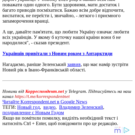
поважати один одного. Бути здоровими, мати достаток і
багато приводів посміхатися. Бажаю всім добре відпочити,
виспатися, не переїсти і, звичайно, - легкого і приємного
запаморочення вранці.
А ще, давайте пам'ятати, що любити Україну означає любити
всіх українців. У якому б куточку нашої країни вони б не
народилися", - сказав президент.
Українців привітали з Новим роком з Антарктиди
Нагадаємо, раніше Зеленський
заявив
, що має намір зустріти
Новий рік в Івано-Франківській області.
Новини від
Корреспондент.net
у Telegram. Підписуйтесь на наш
канал
https://t.me/korrespondentnet
Читайте Korrespondent.net в Google News
ТЕГИ:
Новый год
,
видео
,
Владимир Зеленский
,
поздравление с Новым Годом
Якщо ви помітили помилку, виділіть необхідний текст і
натисніть Ctrl + Enter, щоб повідомити про це редакцію.