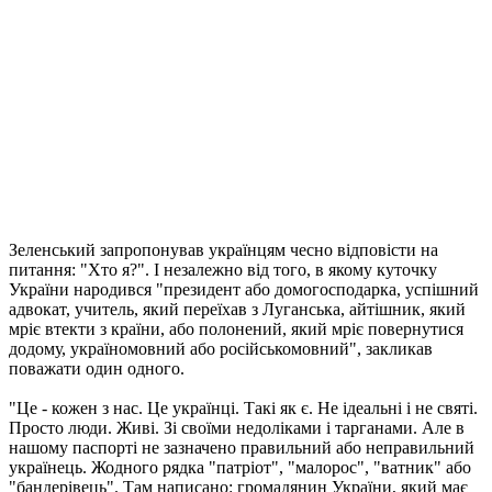
Зеленський запропонував українцям чесно відповісти на
питання: "Хто я?". І незалежно від того, в якому куточку
України народився "президент або домогосподарка, успішний
адвокат, учитель, який переїхав з Луганська, айтішник, який
мріє втекти з країни, або полонений, який мріє повернутися
додому, україномовний або російськомовний", закликав
поважати один одного.
"Це - кожен з нас. Це українці. Такі як є. Не ідеальні і не святі.
Просто люди. Живі. Зі своїми недоліками і тарганами. Але в
нашому паспорті не зазначено правильний або неправильний
українець. Жодного рядка "патріот", "малорос", "ватник" або
"бандерівець". Там написано: громадянин України, який має