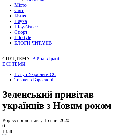
Місто
Світ
Бізнес
Наука
Шоу-бізнес
Спорт
Lifestyle
БЛОГИ ЧИТАЧІВ
СПЕЦТЕМА:
Війна в Ірані
ВСІ ТЕМИ
Вступ України в ЄС
Теракт в Барселоні
Зеленський привітав
українців з Новим роком
Корреспондент.net, 1 січня 2020
0
1338