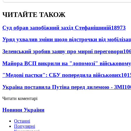
ЧИТАЙТЕ ТАКОЖ
Суд обрав запобіжний захід Стефанішиній
18973
Уряд ухвалив зміни щодо відстрочки від мобілізац
Зеленський зробив заяву про мирні переговори
10
Майора ВСП викрили на "допомозі" військовому
"Медові пастки": СБУ попередила військових
101
Україна поставила Путіна перед дилемою - ЗМІ
10
Читати коментарі
Новини України
Останні
Популярні