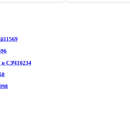
ії
11569
696
 в СЗЧ
10234
58
098