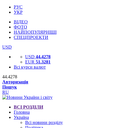
РУС
УКР
ВІДЕО
ФОТО
НАЙПОПУЛЯРНІШІ
СПЕЦПРОЕКТИ
USD
USD
44.4278
EUR
51.3281
Всі курси валют
44.4278
Авторизація
Пошук
RU
ВСІ РОЗДІЛИ
Головна
Україна
Всі новини розділу
Політика