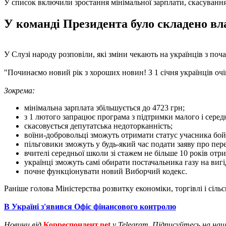
У список включили зростання мінімальної зарплати, скасування
У команді Президента було складено вла
У Слузі народу розповіли, які зміни чекають на українців з поч
"Починаємо новий рік з хороших новин! З 1 січня українців очі
Зокрема:
мінімальна зарплата збільшується до 4723 грн;
з 1 лютого запрацює програма з підтримки малого і сере
скасовується депутатська недоторканність;
воїни-добровольці зможуть отримати статус учасника бо
пільговики зможуть у будь-який час подати заяву про пер
вчителі середньої школи зі стажем не більше 10 років отр
українці зможуть самі обирати постачальника газу на вигі
почне функціонувати новий Виборчий кодекс.
Раніше голова Міністерства розвитку економіки, торгівлі і сіл
В Україні з'явився Офіс фінансового контролю
Новини від
Корреспондент.net
у Telegram. Підписуйтесь на на