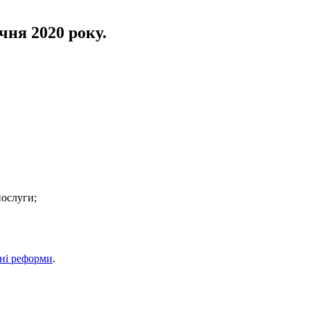
чня 2020 року.
послуги;
чні реформи
.