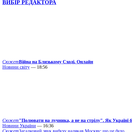
ВИБІР РЕДАКТОРА
Сюжет
Війна на Близькому Сході. Онлайн
Новини світу
— 18:56
Сюжет
"Полювати на лучника, а не на стрілу". Як Україні 
Новини України
— 16:36
Сюжет
Загадковий звук вибуху налякав Москву: що це було