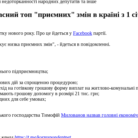
 недоторканності народних депутатів та інше
сний топ "приємних" змін в країні з 1 сі
атку нового року. Про це йдеться у
Facebook
партії.
кує низка приємних змін", - йдеться в повідомленні.
днього підприємництва;
йових дій за спрощеною процедурою;
ехід на готівкову грошову форму виплат на житлово-комунальні 
имають грошову допомогу в розмірі 21 тис. грн;
дних для себе умовах;
ьського господарства Тимофій
Милованов назвав головні економі
ш канал
https://t.me/korrespondentnet
.