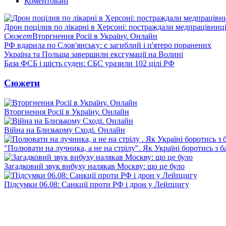
Коментовані
Дрон поцілив по лікарні в Херсоні: постраждали медпрацівниц
Сюжет
Вторгнення Росії в Україну. Онлайн
РФ вдарила по Слов'янську: є загиблий і п'ятеро поранених
Україна та Польща завершили ексгумації на Волині
База ФСБ і шість суден: СБС уразили 102 цілі РФ
Сюжети
Вторгнення Росії в Україну. Онлайн
Війна на Близькому Сході. Онлайн
"Полювати на лучника, а не на стрілу". Як Україні боротись з 
Загадковий звук вибуху налякав Москву: що це було
Підсумки 06.08: Санкції проти РФ і дрон у Лейпцигу