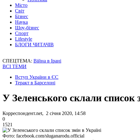
Місто
Світ
Бізнес
Наука
Шоу-бізнес
Спорт
Lifestyle
БЛОГИ ЧИТАЧІВ
СПЕЦТЕМА:
Війна в Ірані
ВСІ ТЕМИ
Вступ України в ЄС
Теракт в Барселоні
У Зеленського склали список з
Корреспондент.net, 2 січня 2020, 14:58
0
1521
Фото: facebook.com/sluganarodu.official