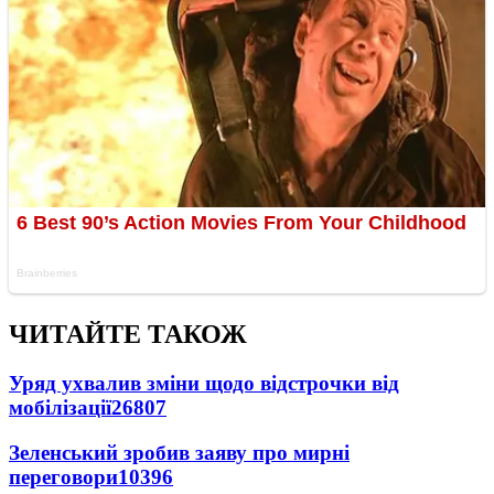
ЧИТАЙТЕ ТАКОЖ
Уряд ухвалив зміни щодо відстрочки від
мобілізації
26807
Зеленський зробив заяву про мирні
переговори
10396