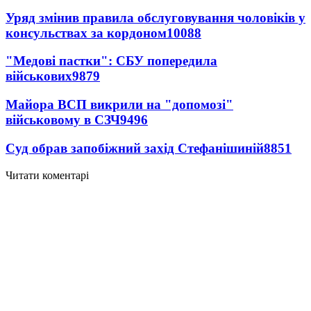
Уряд змінив правила обслуговування чоловіків у
консульствах за кордоном
10088
"Медові пастки": СБУ попередила
військових
9879
Майора ВСП викрили на "допомозі"
військовому в СЗЧ
9496
Суд обрав запобіжний захід Стефанішиній
8851
Читати коментарі