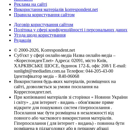
Реклама на сайті
Використання матеріалів korrespondent.net
Правила користування сайтом
Договір користування сайтом
Політика у сфері конфіденційності і персональних даних
Угода щодо користування
Редакція
© 2000-2026, Korrespondent.net
Суб'єкт у сфері онлайн-медіа Назва онлайн-медіа –
«КореспонденТ.net» Адреса: 02091, місто Київ,
ХАРКІВСЬКЕ ШОСЕ, будинок 172-Б, офіс 208/1 E-mail:
sunlight@mediadim.com.ua
Телефон: 044-205-43-00
Ідентифікатор медіа – R40-06068
Використання будь-яких матеріалів, розміщених на
сайті, дозволяється за умови посилання на
Корреспондент.net.
При копіюванні матеріалів зі сторінки « Новини України
і світу» , для інтернет - видань - обов'язкове пряме
відкрите для пошукових систем гіперпосилання .
Посилання має бути розміщена в незалежності від
повного або часткового використання матеріалів.
Гіперпосилання ( для інтернет - видань) - повинна бути
розміщена в підзаголовку або в першому абзаці