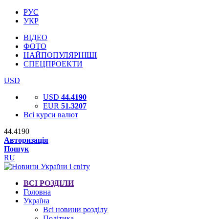
РУС
УКР
ВІДЕО
ФОТО
НАЙПОПУЛЯРНІШІ
СПЕЦПРОЕКТИ
USD
USD
44.4190
EUR
51.3207
Всі курси валют
44.4190
Авторизація
Пошук
RU
ВСІ РОЗДІЛИ
Головна
Україна
Всі новини розділу
Політика