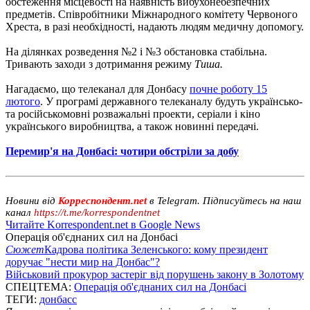
обстеження місцевості на наявність вибухонебезпечних
предметів. Співробітники Міжнародного комітету Червоного
Хреста, в разі необхідності, надають людям медичну допомогу.
На ділянках розведення №2 і №3 обстановка стабільна.
Тривають заходи з дотримання режиму
Тиша.
Нагадаємо, що телеканал для Донбасу
почне роботу 15
лютого
. У програмі державного телеканалу будуть українсько-
та російськомовні розважальні проекти, серіали і кіно
українського виробництва, а також новинні передачі.
Перемир'я на Донбасі: чотири обстріли за добу
Новини від
Корреспондент.net
в Telegram. Підписуйтесь на наш
канал
https://t.me/korrespondentnet
Читайте Korrespondent.net в Google News
Операція об'єднаних сил на Донбасі
Сюжет
Кадрова політика Зеленського: кому президент
доручає "нести мир на Донбас"?
Військовий прокурор застеріг від порушень закону в Золотому
СПЕЦТЕМА:
Операція об'єднаних сил на Донбасі
ТЕГИ:
донбасс