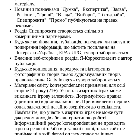
матеріалу.
Новини з позначками "Думка", "Експертиза", "Заява",
"Регіони", "Гроші", "Влада", "Вибори", "Тест-драйв",
"Спецпроекти", "Промо" публікуються на правах
реклами.
Розділ Спецпроекти створюється спільно з
комерційними партнерами.
Будь яке копіювання, публікація, передрук, чи наступне
поширення інформації, що містить посилання на
"Інтерфакс-Україна", EPA / UPG, суворо забороняється.
Власник веб-сторінки в розділі Я-Корреспондент є автор
публікації.
Будь-яке копіювання, передрук та відтворення
фотографічних творів та/або аудіовізуальних творів
правовласника Getty Images - суворо забороняється.
Матеріали сайту korrespondent.net призначені для осіб
старше 21 року (21+). Участь в азартних іграх може
викликати ігрову залежність. Дотримуйтесь правил
(принципів) відповідальної гри. При виявленні перших
ознак залежності негайно зверніться до спеціаліста.
Пам'ятайте, що участь в азартних іграх не може бути
джерелом доходів або альтернативою роботі.
Інформаційний ресурс korrespondent.net не проводить
ігри на реальні та/або віртуальні гроші, також сайт не
приймає ні в якій формі оплату ставок та інших