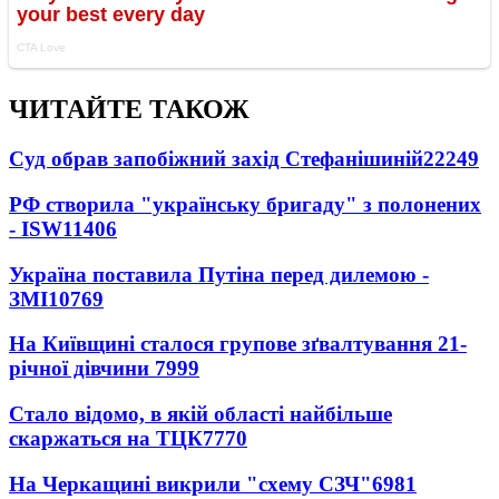
ЧИТАЙТЕ ТАКОЖ
Суд обрав запобіжний захід Стефанішиній
22249
РФ створила "українську бригаду" з полонених
- ISW
11406
Україна поставила Путіна перед дилемою -
ЗМІ
10769
На Київщині сталося групове зґвалтування 21-
річної дівчини
7999
Стало відомо, в якій області найбільше
скаржаться на ТЦК
7770
На Черкащині викрили "схему СЗЧ"
6981