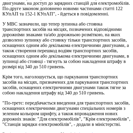
двигунами, на доступ до зарядних станцій для електромобілів.
По-друге законом доповнено новими частинами статті 122
КУпАП та 152-1 КУпАП", - йдеться в повідомленні.
У МВС зазначили, що тепер зупинка або стоянка
транспортних засобів на місцях, позначених відповідними
дорожніми знаками та/або дорожньою розміткою, на яких
дозволено зупинку або стоянку тільки транспортних засобів,
оснащених одним або декількома електричними двигунами, а
також створення перешкод водіям транспортних засобів,
оснащених одним або декількома електричними двигунами, в
зупинці або стоянці - тягнуть за собою накладення штрафу в
розмірі від 340 до 510 гривень.
Крім того, наголошується, що паркування транспортних
засобів на місцях, призначених для паркування транспортних
засобів, оснащених електричними двигунами також тягне за
собою накладення штрафу від 340 до 510 гривень.
"По-третє: передбачається введення для транспортних засобів,
оснащених електричними двигунами спеціальних номерів з
зеленим кольором шрифту, а також впровадження нових
дорожніх знаків: "Для електромобілів", "Крім електромобілів",
"Станція зарядки електромобілів", - додали в міністерстві.