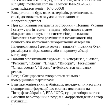
sunlight@mediadim.com.ua
Телефон: 044-205-43-00
Ідентифікатор медіа – R40-06068
Використання будь-яких матеріалів, розміщених на
сайті, дозволяється за умови посилання на
Корреспондент.net.
При копіюванні матеріалів зі сторінки « Новини України
і світу» , для інтернет - видань - обов'язкове пряме
відкрите для пошукових систем гіперпосилання .
Посилання має бути розміщена в незалежності від
повного або часткового використання матеріалів.
Гіперпосилання ( для інтернет - видань) - повинна бути
розміщена в підзаголовку або в першому абзаці
матеріалу.
Новини з позначками "Думка", "Експертиза", "Заява",
"Регіони", "Гроші", "Влада", "Вибори", "Тест-драйв",
"Спецпроекти", "Промо" публікуються на правах
реклами.
Розділ Спецпроекти створюється спільно з
комерційними партнерами.
Будь яке копіювання, публікація, передрук, чи наступне
поширення інформації, що містить посилання на
"Інтерфакс-Україна", EPA / UPG, суворо забороняється.
Власник веб-сторінки в розділі Я-Корреспондент є автор
публікації.