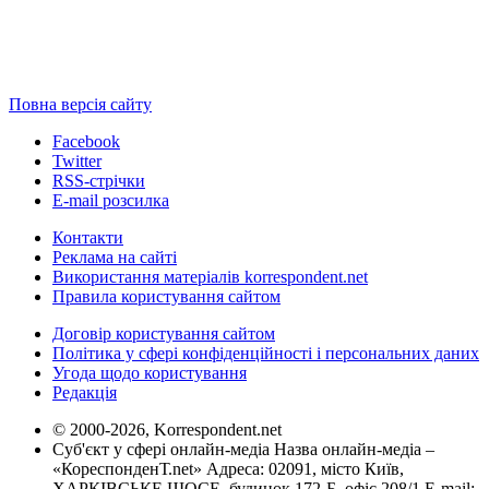
Повна версія сайту
Facebook
Twitter
RSS-стрічки
E-mail розсилка
Контакти
Реклама на сайті
Використання матеріалів korrespondent.net
Правила користування сайтом
Договір користування сайтом
Політика у сфері конфіденційності і персональних даних
Угода щодо користування
Редакція
© 2000-2026, Korrespondent.net
Суб'єкт у сфері онлайн-медіа Назва онлайн-медіа –
«КореспонденТ.net» Адреса: 02091, місто Київ,
ХАРКІВСЬКЕ ШОСЕ, будинок 172-Б, офіс 208/1 E-mail: