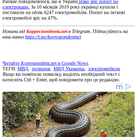
Раніше повідомлялося, що в Україні
різко зріс попит на
електрокари.
За 10 місяців 2019 року українці купили і
поставили на облік 6247 електромобілів. Попит на легкові
електромобілі зріс на 47%.
Новини від
Корреспондент.net
в Telegram. Підписуйтесь на
наш канал
https://t.me/korrespondentnet
Читайте Korrespondent.net в Google News
ТЕГИ:
МВД
,
полиция
,
МВД Украины
,
электромобили
Якщо ви помітили помилку, виділіть необхідний текст і
натисніть Ctrl + Enter, щоб повідомити про це редакцію.