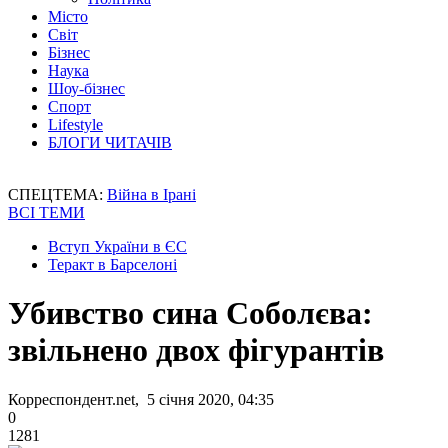
Місто
Світ
Бізнес
Наука
Шоу-бізнес
Спорт
Lifestyle
БЛОГИ ЧИТАЧІВ
СПЕЦТЕМА:
Війна в Ірані
ВСІ ТЕМИ
Вступ України в ЄС
Теракт в Барселоні
Убивство сина Соболєва:
звільнено двох фігурантів
Корреспондент.net, 5 січня 2020, 04:35
0
1281