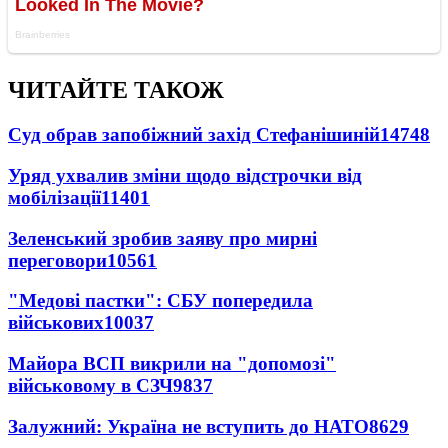
ЧИТАЙТЕ ТАКОЖ
Суд обрав запобіжний захід Стефанішиній
14748
Уряд ухвалив зміни щодо відстрочки від
мобілізації
11401
Зеленський зробив заяву про мирні
переговори
10561
"Медові пастки": СБУ попередила
військових
10037
Майора ВСП викрили на "допомозі"
військовому в СЗЧ
9837
Залужний: Україна не вступить до НАТО
8629