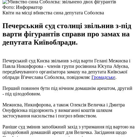
Фото: Информатор
Квіти на місці вбивства сина депутата Соболєва
Печерський суд столиці звільнив з-під
варти фігурантів справи про замах на
депутата Київоблради.
Печерський суд Києва звільнив з-під варти Гелані Межиєва і
Павла Никифорова - членів групи росіянина Юсупа Абуєва,
передбачуваного організатора замаху на депутата Київської
облради В'ячеслава Соболєва, повідомляє
Громадське
.
Перший повинен бути під нічним домашнім арештом, другий
- під цілодобовим.
Межиєва, Никифорова, а також Олексія Величка і Дмитра
Онуфрієнка підозрюють у вимаганні коштів шляхом
застосування насильства і погроз вбивством.
Раніше суд змінив запобіжний захід з утримання під вартою на
цілодобовий домашній арешт для Величка. Засідання щодо