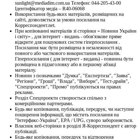
sunlight@mediadim.com.ua
Телефон: 044-205-43-00
Ідентифікатор медіа – R40-06068
Використання будь-яких матеріалів, розміщених на
сайті, дозволяється за умови посилання на
Корреспондент.net.
При копіюванні матеріалів зі сторінки « Новини України
і світу» , для інтернет - видань - обов'язкове пряме
відкрите для пошукових систем гіперпосилання .
Посилання має бути розміщена в незалежності від
повного або часткового використання матеріалів.
Гіперпосилання ( для інтернет - видань) - повинна бути
розміщена в підзаголовку або в першому абзаці
матеріалу.
Новини з позначками "Думка", "Експертиза", "Заява",
"Регіони", "Гроші", "Влада", "Вибори", "Тест-драйв",
"Спецпроекти", "Промо" публікуються на правах
реклами.
Розділ Спецпроекти створюється спільно з
комерційними партнерами.
Будь яке копіювання, публікація, передрук, чи наступне
поширення інформації, що містить посилання на
"Інтерфакс-Україна", EPA / UPG, суворо забороняється.
Власник веб-сторінки в розділі Я-Корреспондент є автор
публікації.
Будь-яке копіювання, передрук та відтворення