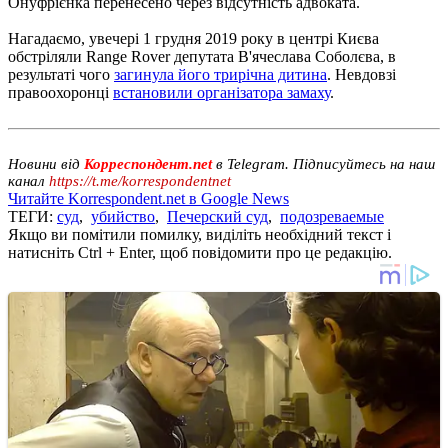
Онуфрієнка перенесено через відсутність адвоката.
Нагадаємо, увечері 1 грудня 2019 року в центрі Києва
обстріляли Range Rover депутата В'ячеслава Соболєва, в
результаті чого
загинула його трирічна дитина
. Невдовзі
правоохоронці
встановили організатора замаху
.
Новини від
Корреспондент.net
в Telegram. Підписуйтесь на наш
канал
https://t.me/korrespondentnet
Читайте Korrespondent.net в Google News
ТЕГИ:
суд
,
убийство
,
Печерский суд
,
подозреваемые
Якщо ви помітили помилку, виділіть необхідний текст і
натисніть Ctrl + Enter, щоб повідомити про це редакцію.