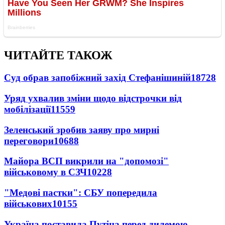
ЧИТАЙТЕ ТАКОЖ
Суд обрав запобіжний захід Стефанішиній
18728
Уряд ухвалив зміни щодо відстрочки від
мобілізації
11559
Зеленський зробив заяву про мирні
переговори
10688
Майора ВСП викрили на "допомозі"
військовому в СЗЧ
10228
"Медові пастки": СБУ попередила
військових
10155
Україна поставила Путіна перед дилемою -