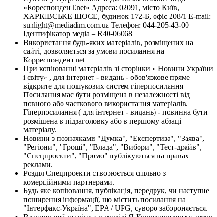
«КореспонденТ.net» Адреса: 02091, місто Київ,
ХАРКІВСЬКЕ ШОСЕ, будинок 172-Б, офіс 208/1 E-mail:
sunlight@mediadim.com.ua
Телефон: 044-205-43-00
Ідентифікатор медіа – R40-06068
Використання будь-яких матеріалів, розміщених на
сайті, дозволяється за умови посилання на
Корреспондент.net.
При копіюванні матеріалів зі сторінки « Новини України
і світу» , для інтернет - видань - обов'язкове пряме
відкрите для пошукових систем гіперпосилання .
Посилання має бути розміщена в незалежності від
повного або часткового використання матеріалів.
Гіперпосилання ( для інтернет - видань) - повинна бути
розміщена в підзаголовку або в першому абзаці
матеріалу.
Новини з позначками "Думка", "Експертиза", "Заява",
"Регіони", "Гроші", "Влада", "Вибори", "Тест-драйв",
"Спецпроекти", "Промо" публікуються на правах
реклами.
Розділ Спецпроекти створюється спільно з
комерційними партнерами.
Будь яке копіювання, публікація, передрук, чи наступне
поширення інформації, що містить посилання на
"Інтерфакс-Україна", EPA / UPG, суворо забороняється.
Власник веб-сторінки в розділі Я-Корреспондент є автор