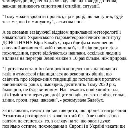
температури, від тепла до холоду або від холоду до тепла,
завжди виникають синоптичні стихійні ситуації.
"Тому можна зробити прогноз, що в році, що наступив, буде
те саме, що і в минулому", - сказала вона.
А за словами завідуючої відділом прикладної метеорології і
кліматології Українського гідрометеорологічного інституту
ДСНС і НАНУ Віри Балабух, зараз йде фаза зменшення
сонячної активності, якій повинна була б відповідати фаза
похолодання, проте відбувається навпаки, оскільки людина
впливає на перегрів Землі майже в 10 раз більше, ніж природа.
"Протягом останніх п'яти років концентрація парникових
газів в атмосфері підвищилася до рекордних рівнів, що
свідчить про збереження тенденції до потепління протягом
найближчих років і, ймовірно, десятиліть. Тому 2020 рік,
ймовірно, не буде винятком. Нас чекають нові хвилі тепла,
різкі зміни температури, дефіцит опадів, спекотне літо, сильні
зливи, грози, град, шквали", - резюмувала Балабух.
За її словами, немає підстав говорити, що процеси нагрівання
Атлантики розгорнуться в зворотний бік. Але навіть якщо
раптом це станеться, то, з огляду на те, що океан дуже
повільно остигає, похолодання в Європі і в Україні чекати ще