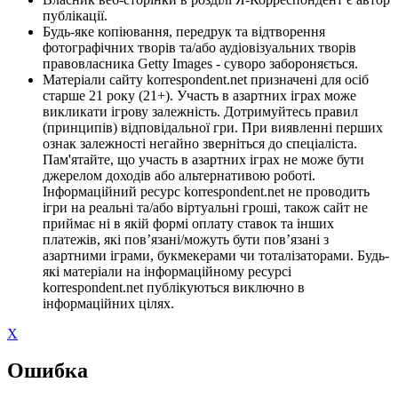
публікації.
Будь-яке копіювання, передрук та відтворення
фотографічних творів та/або аудіовізуальних творів
правовласника Getty Images - суворо забороняється.
Матеріали сайту korrespondent.net призначені для осіб
старше 21 року (21+). Участь в азартних іграх може
викликати ігрову залежність. Дотримуйтесь правил
(принципів) відповідальної гри. При виявленні перших
ознак залежності негайно зверніться до спеціаліста.
Пам'ятайте, що участь в азартних іграх не може бути
джерелом доходів або альтернативою роботі.
Інформаційний ресурс korrespondent.net не проводить
ігри на реальні та/або віртуальні гроші, також сайт не
приймає ні в якій формі оплату ставок та інших
платежів, які пов’язані/можуть бути пов’язані з
азартними іграми, букмекерами чи тоталізаторами. Будь-
які матеріали на інформаційному ресурсі
korrespondent.net публікуються виключно в
інформаційних цілях.
X
Ошибка