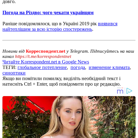
довго.
Погода на Різдво: чого чекати українцям
Раніше повідомлялося, що в Україні 2019 рік
виявився
найтеплішим за всю історію спостережень
.
Новини від
Корреспондент.net
у Telegram. Підписуйтесь на наш
канал
https://t.me/korrespondentnet
Читайте Korrespondent.net в Google News
ТЕГИ:
глобальное потепление
,
погода
,
изменение климата
,
синоптики
Якщо ви помітили помилку, виділіть необхідний текст і
натисніть Ctrl + Enter, щоб повідомити про це редакцію.