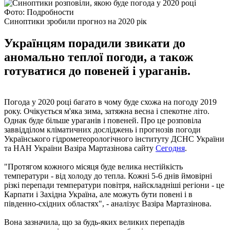
Фото: Подробности
Синоптики зробили прогноз на 2020 рік
Українцям порадили звикати до
аномально теплої погоди, а також
готуватися до повеней і ураганів.
Погода у 2020 році багато в чому буде схожа на погоду 2019
року. Очікується м'яка зима, затяжна весна і спекотне літо.
Однак буде більше ураганів і повеней. Про це розповіла
заввідділом кліматичних досліджень і прогнозів погоди
Українського гідрометеорологічного інституту ДСНС України
та НАН України Вазіра Мартазінова сайту
Сегодня
.
"Протягом кожного місяця буде велика нестійкість
температури - від холоду до тепла. Кожні 5-6 днів ймовірні
різкі перепади температури повітря, найскладніші регіони - це
Карпати і Західна Україна, але можуть бути повені і в
південно-східних областях", - аналізує Вазіра Мартазінова.
Вона зазначила, що за будь-яких великих перепадів