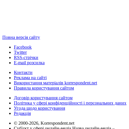
Повна версія сайту
Facebook
Twitter
RSS-стрічки
E-mail розсилка
Контакти
Реклама на сайті
Використання матеріалів korrespondent.net
Правила користування сайтом
Договір користування сайтом
Політика у сфері конфіденційності і персональних даних
Угода щодо користування
Редакція
© 2000-2026, Korrespondent.net
Суб'єкт у сфері онлайн-медіа Назва онлайн-медіа –