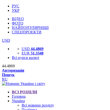
РУС
УКР
ВІДЕО
ФОТО
НАЙПОПУЛЯРНІШІ
СПЕЦПРОЕКТИ
USD
USD
44.4869
EUR
51.3348
Всі курси валют
44.4869
Авторизація
Пошук
RU
ВСІ РОЗДІЛИ
Головна
Україна
Всі новини розділу
Політика