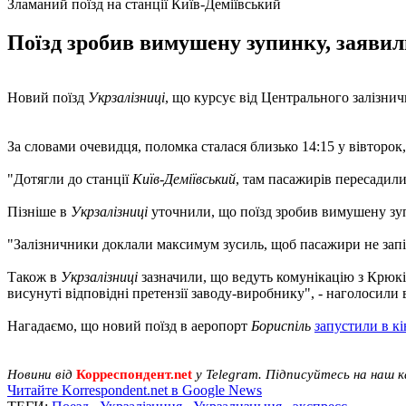
Зламаний поїзд на станції Київ-Деміївський
Поїзд зробив вимушену зупинку, заявили
Новий поїзд
Укрзалізниці
, що курсує від Центрального залізни
За словами очевидця, поломка сталася близько 14:15 у вівторок, 
"Дотягли до станції
Київ-Деміївський
, там пасажирів пересадили
Пізніше в
Укрзалізниці
уточнили, що поїзд зробив вимушену зу
"Залізничники доклали максимум зусиль, щоб пасажири не запізн
Також в
Укрзалізниці
зазначили, що ведуть комунікацію з Крюк
висунуті відповідні претензії заводу-виробнику", - наголосили 
Нагадаємо, що новий поїзд в аеропорт
Бориспіль
з
апустили в кі
Новини від
Корреспондент.net
у Telegram. Підписуйтесь на наш 
Читайте Korrespondent.net в Google News