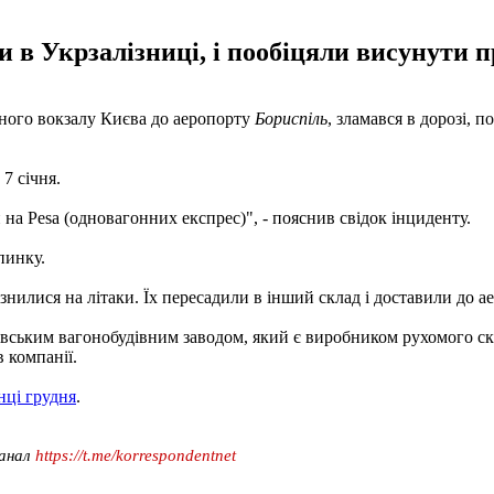
 в Укрзалізниці, і пообіцяли висунути п
чного вокзалу Києва до аеропорту
Бориспіль
, зламався в дорозі, 
7 січня.
 на Pesa (одновагонних експрес)", - пояснив свідок інциденту.
пинку.
илися на літаки. Їх пересадили в інший склад і доставили до ае
івським вагонобудівним заводом, який є виробником рухомого ск
в компанії.
нці грудня
.
канал
https://t.me/korrespondentnet