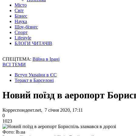
Місто
Світ
Бізнес
Наука
Шоу-бізнес
Спорт
Lifestyle
БЛОГИ ЧИТАЧІВ
СПЕЦТЕМА:
Війна в Ірані
ВСІ ТЕМИ
Вступ України в ЄС
Теракт в Барселоні
Новий поїзд в аеропорт Борисп
Корреспондент.net, 7 січня 2020, 17:11
0
1023
Фото: lb.ua