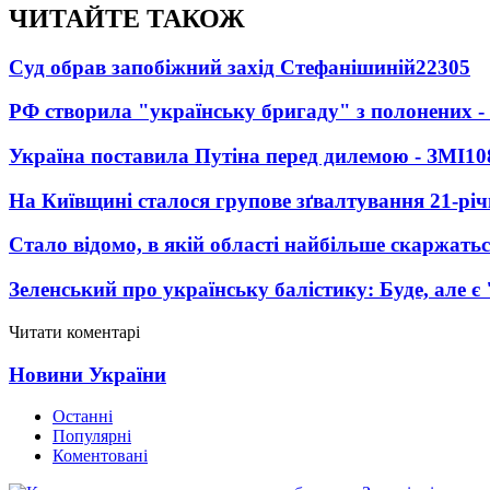
ЧИТАЙТЕ ТАКОЖ
Суд обрав запобіжний захід Стефанішиній
22305
РФ створила "українську бригаду" з полонених -
Україна поставила Путіна перед дилемою - ЗМІ
10
На Київщині сталося групове зґвалтування 21-річ
Стало відомо, в якій області найбільше скаржать
Зеленський про українську балістику: Буде, але є
Читати коментарі
Новини України
Останні
Популярні
Коментовані