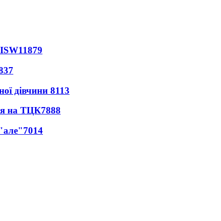
 ISW
11879
837
ної дівчини
8113
ся на ТЦК
7888
 "але"
7014