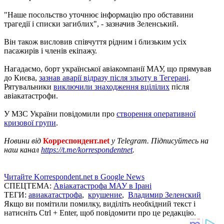
"Наше посольство уточнює інформацію про обставини
трагедії і списки загиблих", - зазначив Зеленський.
Він також висловив співчуття рідним і близьким усіх
пасажирів і членів екіпажу.
Нагадаємо, борт української авіакомпанії МАУ, що прямував
до Києва,
зазнав аварії відразу після зльоту в Тегерані
.
Рятувальники
виключили знаходження вцілілих
після
авіакатастрофи.
У МЗС України повідомили про
створення оперативної
кризової групи
.
Новини від
Корреспондент.net
у Telegram. Підписуйтесь на
наш канал
https://t.me/korrespondentnet
.
Читайте Korrespondent.net в Google News
СПЕЦТЕМА:
Авіакатастрофа МАУ в Ірані
ТЕГИ:
авиакатастрофа
,
крушение
,
Владимир Зеленский
Якщо ви помітили помилку, виділіть необхідний текст і
натисніть Ctrl + Enter, щоб повідомити про це редакцію.