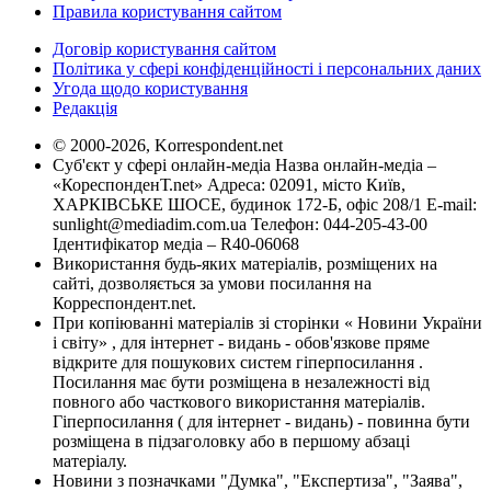
Правила користування сайтом
Договір користування сайтом
Політика у сфері конфіденційності і персональних даних
Угода щодо користування
Редакція
© 2000-2026, Korrespondent.net
Суб'єкт у сфері онлайн-медіа Назва онлайн-медіа –
«КореспонденТ.net» Адреса: 02091, місто Київ,
ХАРКІВСЬКЕ ШОСЕ, будинок 172-Б, офіс 208/1 E-mail:
sunlight@mediadim.com.ua
Телефон: 044-205-43-00
Ідентифікатор медіа – R40-06068
Використання будь-яких матеріалів, розміщених на
сайті, дозволяється за умови посилання на
Корреспондент.net.
При копіюванні матеріалів зі сторінки « Новини України
і світу» , для інтернет - видань - обов'язкове пряме
відкрите для пошукових систем гіперпосилання .
Посилання має бути розміщена в незалежності від
повного або часткового використання матеріалів.
Гіперпосилання ( для інтернет - видань) - повинна бути
розміщена в підзаголовку або в першому абзаці
матеріалу.
Новини з позначками "Думка", "Експертиза", "Заява",