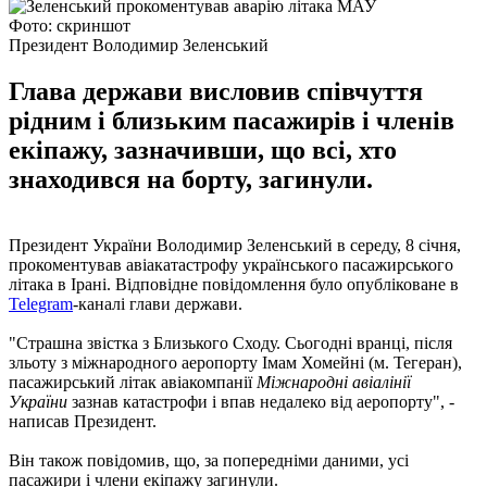
Фото: скриншот
Президент Володимир Зеленський
Глава держави висловив співчуття
рідним і близьким пасажирів і членів
екіпажу, зазначивши, що всі, хто
знаходився на борту, загинули.
Президент України Володимир Зеленський в середу, 8 січня,
прокоментував авіакатастрофу українського пасажирського
літака в Ірані. Відповідне повідомлення було опубліковане в
Telegram
-каналі глави держави.
"Страшна звістка з Близького Сходу. Сьогодні вранці, після
зльоту з міжнародного аеропорту Імам Хомейні (м. Тегеран),
пасажирський літак авіакомпанії
Міжнародні авіалінії
України
зазнав катастрофи і впав недалеко від аеропорту", -
написав Президент.
Він також повідомив, що, за попередніми даними, усі
пасажири і члени екіпажу загинули.