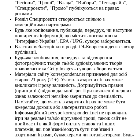
"Регіони", "Гроші", "Влада", "Вибори", "Тест-драйв",
"Спецпроекти", "Промо" публікуються на правах
реклами.
Розділ Спецпроекти створюється спільно з
комерційними партнерами.
Будь яке копіювання, публікація, передрук, чи наступне
поширення інформації, що містить посилання на
"Інтерфакс-Україна", EPA / UPG, суворо забороняється.
Власник веб-сторінки в розділі Я-Корреспондент є автор
публікації.
Будь-яке копіювання, передрук та відтворення
фотографічних творів та/або аудіовізуальних творів
правовласника Getty Images - суворо забороняється.
Матеріали сайту korrespondent.net призначені для осіб
старше 21 року (21+). Участь в азартних іграх може
викликати ігрову залежність. Дотримуйтесь правил
(принципів) відповідальної гри. При виявленні перших
ознак залежності негайно зверніться до спеціаліста.
Пам'ятайте, що участь в азартних іграх не може бути
джерелом доходів або альтернативою роботі.
Інформаційний ресурс korrespondent.net не проводить
ігри на реальні та/або віртуальні гроші, також сайт не
приймає ні в якій формі оплату ставок та інших
платежів, які пов’язані/можуть бути пов’язані з
азартними іграми, букмекерами чи тоталізаторами. Будь-