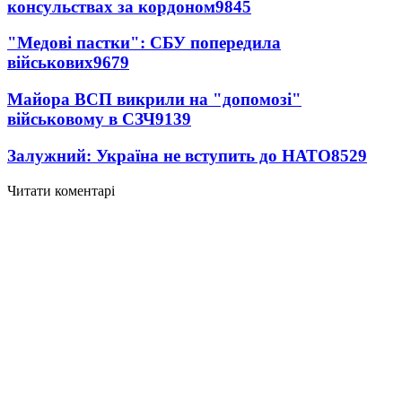
консульствах за кордоном
9845
"Медові пастки": СБУ попередила
військових
9679
Майора ВСП викрили на "допомозі"
військовому в СЗЧ
9139
Залужний: Україна не вступить до НАТО
8529
Читати коментарі