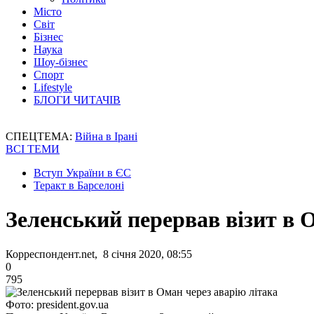
Місто
Світ
Бізнес
Наука
Шоу-бізнес
Спорт
Lifestyle
БЛОГИ ЧИТАЧІВ
СПЕЦТЕМА:
Війна в Ірані
ВСІ ТЕМИ
Вступ України в ЄС
Теракт в Барселоні
Зеленський перервав візит в 
Корреспондент.net, 8 січня 2020, 08:55
0
795
Фото: president.gov.ua