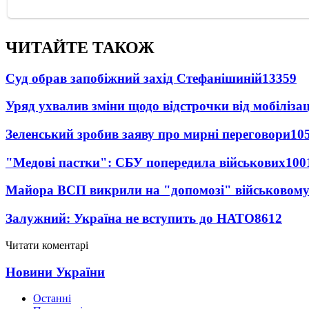
ЧИТАЙТЕ ТАКОЖ
Суд обрав запобіжний захід Стефанішиній
13359
Уряд ухвалив зміни щодо відстрочки від мобілізац
Зеленський зробив заяву про мирні переговори
10
"Медові пастки": СБУ попередила військових
100
Майора ВСП викрили на "допомозі" військовому
Залужний: Україна не вступить до НАТО
8612
Читати коментарі
Новини України
Останні