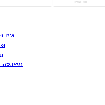
ії
11359
534
11
 в СЗЧ
9751