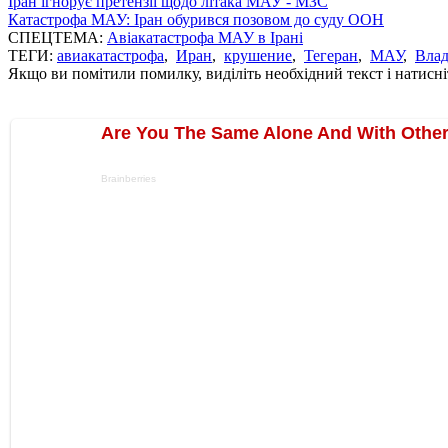
Іран ігнорує претензії щодо літака МАУ - МЗС
Катастрофа МАУ: Іран обурився позовом до суду ООН
СПЕЦТЕМА:
Авіакатастрофа МАУ в Ірані
ТЕГИ:
авиакатастрофа
,
Иран
,
крушение
,
Тегеран
,
МАУ
,
Влад
Якщо ви помітили помилку, виділіть необхідний текст і натисніт