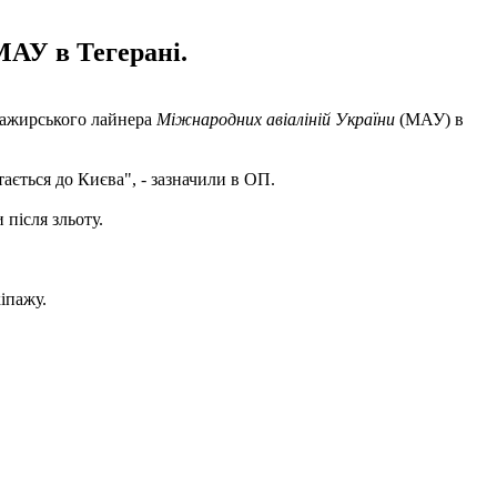
МАУ в Тегерані.
асажирського лайнера
Міжнародних авіаліній України
(МАУ) в
ається до Києва", - зазначили в ОП.
після зльоту.
кіпажу.