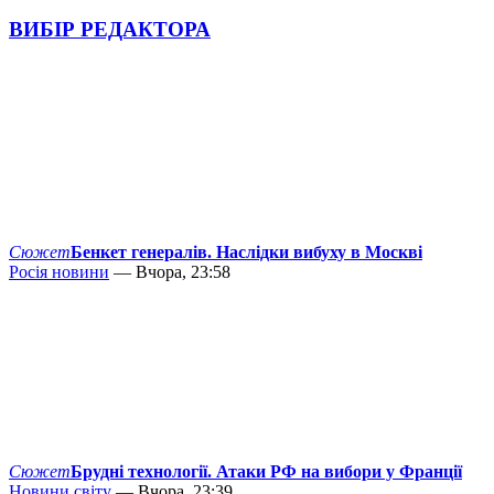
ВИБІР РЕДАКТОРА
Сюжет
Бенкет генералів. Наслідки вибуху в Москві
Росія новини
— Вчора, 23:58
Сюжет
Брудні технології. Атаки РФ на вибори у Франції
Новини світу
— Вчора, 23:39