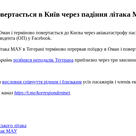
вертається в Київ через падіння літака 
ман і терміново повертається до Києва через авіакатастрофу п
зидента (ОП) у Facebook.
ака МАУ в Тегерані терміново перервав поїздку в Оман і поверт
країни
розбився неподалік Тегерана
приблизно через три хвилини 
и
висловив співчуття рідним і близьким
усіх пасажирів і членів е
ш канал
https://t.me/korrespondentnet
.
ського літака
ітак МАУ