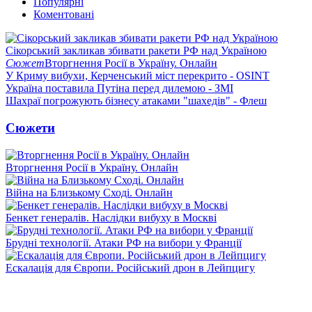
Популярні
Коментовані
Сікорський закликав збивати ракети РФ над Україною
Сюжет
Вторгнення Росії в Україну. Онлайн
У Криму вибухи, Керченський міст перекрито - OSINT
Україна поставила Путіна перед дилемою - ЗМІ
Шахраї погрожують бізнесу атаками "шахедів" - Флеш
Сюжети
Вторгнення Росії в Україну. Онлайн
Війна на Близькому Сході. Онлайн
Бенкет генералів. Наслідки вибуху в Москві
Брудні технології. Атаки РФ на вибори у Франції
Ескалація для Європи. Російський дрон в Лейпцигу