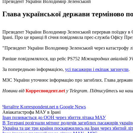
Президент України Володимир Зеленський
Глава української держави терміново по
Президент України Володимир Зеленський перервав поїздку в О
Ірані. Про це вранці 8 січня повідомила прес-служба Офісу Пре
"Президент України Володимир Зеленський через катастрофу літ
Раніше повідомлялося, що рейс PS752
Міжнародних авіаліній У
За попередньою інформацією,
усі пасажири і екіпаж загинули
.
МЗС України уточнює інформацію про загиблих. Глава держав
Новини від
Корреспондент.net
у Telegram. Підписуйтесь на на
Читайте Korrespondent.net в Google News
Авіакатастрофа МАУ в Ірані
Іран позивається до ООН через збиття літака МАУ
В Тегерані розігнали мітинг родичів загиблих пасажирів україн
Україна та ще три країни поскаржились на Іран через збитий л