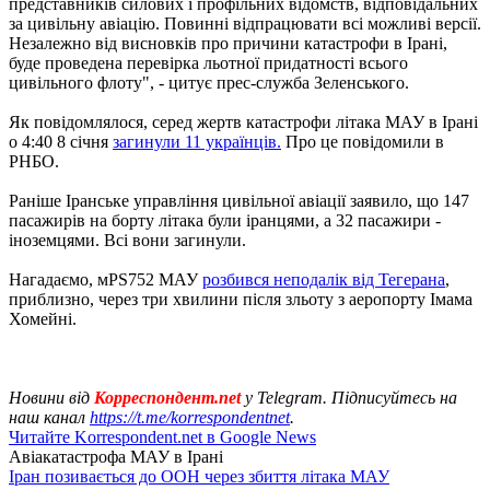
представників силових і профільних відомств, відповідальних
за цивільну авіацію. Повинні відпрацювати всі можливі версії.
Незалежно від висновків про причини катастрофи в Ірані,
буде проведена перевірка льотної придатності всього
цивільного флоту", - цитує прес-служба Зеленського.
Як повідомлялося, серед жертв катастрофи літака МАУ в Ірані
о 4:40 8 січня
загинули 11 українців.
Про це повідомили в
РНБО.
Раніше Іранське управління цивільної авіації заявило, що 147
пасажирів на борту літака були іранцями, а 32 пасажири -
іноземцями. Всі вони загинули.
Нагадаємо, мPS752 МАУ
розбився неподалік від Тегерана
,
приблизно, через три хвилини після зльоту з аеропорту Імама
Хомейні.
Новини від
Корреспондент.net
у Telegram. Підписуйтесь на
наш канал
https://t.me/korrespondentnet
.
Читайте Korrespondent.net в Google News
Авіакатастрофа МАУ в Ірані
Іран позивається до ООН через збиття літака МАУ