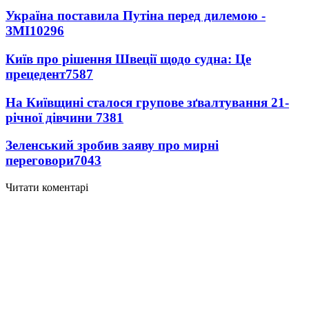
Україна поставила Путіна перед дилемою -
ЗМІ
10296
Київ про рішення Швеції щодо судна: Це
прецедент
7587
На Київщині сталося групове зґвалтування 21-
річної дівчини
7381
Зеленський зробив заяву про мирні
переговори
7043
Читати коментарі