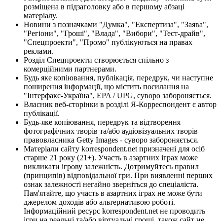
розміщена в підзаголовку або в першому абзаці
матеріалу.
Новини з позначками "Думка", "Експертиза", "Заява",
"Регіони", "Гроші", "Влада", "Вибори", "Тест-драйв",
"Спецпроекти", "Промо" публікуються на правах
реклами.
Розділ Спецпроекти створюється спільно з
комерційними партнерами.
Будь яке копіювання, публікація, передрук, чи наступне
поширення інформації, що містить посилання на
"Інтерфакс-Україна", EPA / UPG, суворо забороняється.
Власник веб-сторінки в розділі Я-Корреспондент є автор
публікації.
Будь-яке копіювання, передрук та відтворення
фотографічних творів та/або аудіовізуальних творів
правовласника Getty Images - суворо забороняється.
Матеріали сайту korrespondent.net призначені для осіб
старше 21 року (21+). Участь в азартних іграх може
викликати ігрову залежність. Дотримуйтесь правил
(принципів) відповідальної гри. При виявленні перших
ознак залежності негайно зверніться до спеціаліста.
Пам'ятайте, що участь в азартних іграх не може бути
джерелом доходів або альтернативою роботі.
Інформаційний ресурс korrespondent.net не проводить
ігри на реальні та/або віртуальні гроші, також сайт не