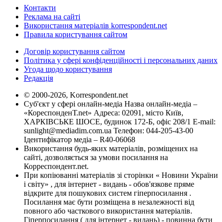
Контакти
Реклама на сайті
Використання матеріалів korrespondent.net
Правила користування сайтом
Договір користування сайтом
Політика у сфері конфіденційності і персональних даних
Угода щодо користування
Редакція
© 2000-2026, Korrespondent.net
Суб'єкт у сфері онлайн-медіа Назва онлайн-медіа –
«КореспонденТ.net» Адреса: 02091, місто Київ,
ХАРКІВСЬКЕ ШОСЕ, будинок 172-Б, офіс 208/1 E-mail:
sunlight@mediadim.com.ua
Телефон: 044-205-43-00
Ідентифікатор медіа – R40-06068
Використання будь-яких матеріалів, розміщених на
сайті, дозволяється за умови посилання на
Корреспондент.net.
При копіюванні матеріалів зі сторінки « Новини України
і світу» , для інтернет - видань - обов'язкове пряме
відкрите для пошукових систем гіперпосилання .
Посилання має бути розміщена в незалежності від
повного або часткового використання матеріалів.
Гіперпосилання ( для інтернет - видань) - повинна бути