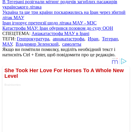
В Тегерані розігнали мітинг родичів загиблих пасажирів
українського літака
Україна та ще три країни поскаржились на Іран через збитий
літак МАУ
Іран ігнорує претензії щодо літака МАУ - МЗС
Катастрофа МАУ: Іран обурився позовом до суду ООН
СПЕЦТЕМА:
Авіакатастрофа МАУ в Ірані
ТЕГИ:
Генпрокуратура
,
авиакатастрофа
,
Иран
,
Тегеран
,
МАУ
,
Владимир Зеленский
,
самолеты
Якщо ви помітили помилку, виділіть необхідний текст і
натисніть Ctrl + Enter, щоб повідомити про це редакцію.