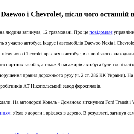
Daewoo і Chevrolet, після чого останній в
одна людина загинула, 12 травмовані. Про це
повідомляє
управління
ь з участю автобуса Ікарус і автомобілів Daewoo Nexia і Chevrole
після чого Chevrolet врізався в автобус, в салоні якого знаходил
анспортних засобів, а також 9 пасажирів автобуса були госпіталіз
рушення правил дорожнього руху (ч. 2 ст. 286 КК України). На м
в робітників АТ Нікопольський завод феросплавів.
ждали. На автодорозі Ковель - Доманово зіткнулися Ford Transit і 
анням
, з'їхав з дороги і врізався в дерево. В результаті, загинув 