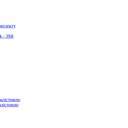
омплекту
k - ЗМІ
балістикою