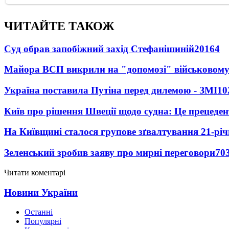
ЧИТАЙТЕ ТАКОЖ
Суд обрав запобіжний захід Стефанішиній
20164
Майора ВСП викрили на "допомозі" військовому
Україна поставила Путіна перед дилемою - ЗМІ
10
Київ про рішення Швеції щодо судна: Це прецеден
На Київщині сталося групове зґвалтування 21-річ
Зеленський зробив заяву про мирні переговори
70
Читати коментарі
Новини України
Останні
Популярні