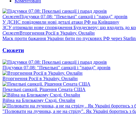
Коментовані
Сюжет
Підсумки 07.08: "Пекельні" санкції і "парад" дронів
У ДСНС повідомили нові деталі атаки РФ на Київщину
ЗСУ отримали нове спорядження Бундесверу: що входить до к
Сюжет
Вторгнення Росії в Україну. Онлайн
Маск проти бажання України бити по пускових РФ через Starlin
Сюжети
Підсумки 07.08: "Пекельні" санкції і "парад" дронів
Вторгнення Росії в Україну. Онлайн
Пекельні санкції. Рішення Сената США
Війна на Близькому Сході. Онлайн
"Полювати на лучника, а не на стрілу". Як Україні боротись з 