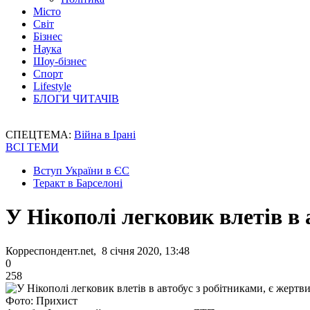
Місто
Світ
Бізнес
Наука
Шоу-бізнес
Спорт
Lifestyle
БЛОГИ ЧИТАЧІВ
СПЕЦТЕМА:
Війна в Ірані
ВСІ ТЕМИ
Вступ України в ЄС
Теракт в Барселоні
У Нікополі легковик влетів в 
Корреспондент.net, 8 січня 2020, 13:48
0
258
Фото: Прихист