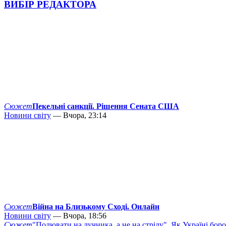
ВИБІР РЕДАКТОРА
Сюжет
Пекельні санкції. Рішення Сената США
Новини світу
— Вчора, 23:14
Сюжет
Війна на Близькому Сході. Онлайн
Новини світу
— Вчора, 18:56
Сюжет
"Полювати на лучника, а не на стрілу". Як Україні бор