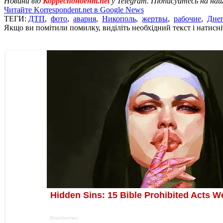
Новини від
Корреспондент.net
у Telegram. Підписуйтесь на на
Читайте Korrespondent.net в Google News
ТЕГИ:
ДТП
,
фото
,
авария
,
Никополь
,
жертвы
,
рабочие
,
Днеп
Якщо ви помітили помилку, виділіть необхідний текст і натисніт