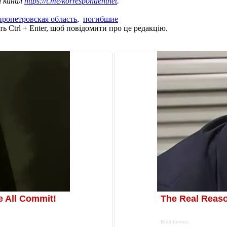
ш канал
https://t.me/korrespondentnet
.
ропетровская область
,
погибшие
ь Ctrl + Enter, щоб повідомити про це редакцію.