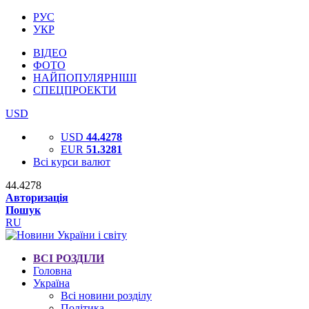
РУС
УКР
ВІДЕО
ФОТО
НАЙПОПУЛЯРНІШІ
СПЕЦПРОЕКТИ
USD
USD
44.4278
EUR
51.3281
Всі курси валют
44.4278
Авторизація
Пошук
RU
ВСІ РОЗДІЛИ
Головна
Україна
Всі новини розділу
Політика