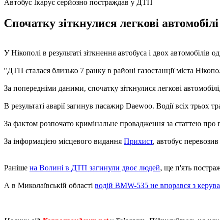
Автобус Ікарус серйозно постраждав у ДТП
Спочатку зіткнулися легкові автомобілі 
У Нікополі в результаті зіткнення автобуса і двох автомобілів 
"ДТП сталася близько 7 ранку в районі газостанції міста Нікопол
За попередніми даними, спочатку зіткнулися легкові автомобілі, 
В результаті аварії загинув пасажир Daewoo. Водії всіх трьох тр
За фактом розпочато кримінальне провадження за статтею про по
За інформацією місцевого видання
Прихист
, автобус перевози
Раніше
на Волині в ДТП загинули двоє людей
, ще п'ять постра
А в Миколаївській області
водій BMW-535 не впорався з керув