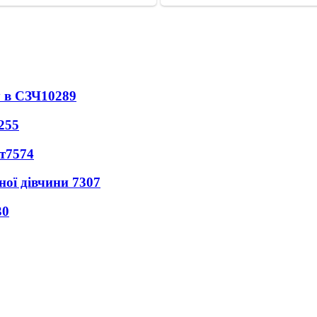
 в СЗЧ
10289
255
т
7574
ної дівчини
7307
30