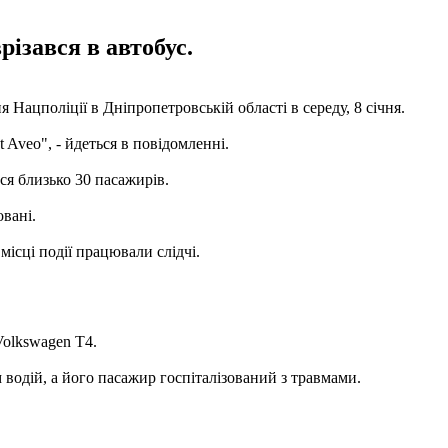
різався в автобус.
 Нацполіції в Дніпропетровській області в середу, 8 січня.
t Aveo", - йдеться в повідомленні.
ися близько 30 пасажирів.
овані.
ісці події працювали слідчі.
Volkswagen Т4.
сам водій, а його пасажир госпіталізований з травмами.