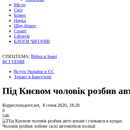
Місто
Світ
Бізнес
Наука
Шоу-бізнес
Спорт
Lifestyle
БЛОГИ ЧИТАЧІВ
СПЕЦТЕМА:
Війна в Ірані
ВСІ ТЕМИ
Вступ України в ЄС
Теракт в Барселоні
Під Києвом чоловік розбив ав
Корреспондент.net, 8 січня 2020, 18:28
0
546
Чоловік розбив лобове скло автомобіля поліції