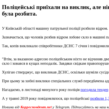
Поліцейські приїхали на виклик, але н
була розбита.
У Київській області машину патрульної поліції розбили відром. 
Зазначається, що чоловік розбив відром лобове скло в машині 
Так, копів викликали співробітники ДСНС 7 січня і повідомил
"Втім, за вказаною адресою поліцейським ніхто не відчиняв д
скло і ховався в кущах неподалік. Завдяки свідкам правопорушн
Хуліган стверджує, що викликав ДСНС, оскільки шуміли сусіди.
При цьому за хибні виклики спеціальних служб передбачена адм
Нагадаємо, в листопаді минулого року поліція
погодила тендер
А у травні 2019 року повідомлялося, що поліцейські
розбили 1,
Новини від
Корреспондент.net
у Telegram. Підписуйтесь на наш 