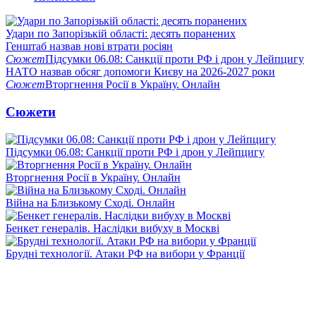
Удари по Запорізькій області: десять поранених
Генштаб назвав нові втрати росіян
Сюжет
Підсумки 06.08: Санкції проти РФ і дрон у Лейпцигу
НАТО назвав обсяг допомоги Києву на 2026-2027 роки
Сюжет
Вторгнення Росії в Україну. Онлайн
Сюжети
Підсумки 06.08: Санкції проти РФ і дрон у Лейпцигу
Вторгнення Росії в Україну. Онлайн
Війна на Близькому Сході. Онлайн
Бенкет генералів. Наслідки вибуху в Москві
Брудні технології. Атаки РФ на вибори у Франції