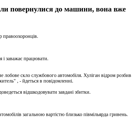
оли повернулися до машини, вона вже
тр правоохоронців.
я і заважає працювати.
е лобове скло службового автомобіля. Хуліган відром розбив
тель" , - йдеться в повідомленні.
доведеться відшкодовувати завдані збитки.
омобілів загальною вартістю близько півмільярда гривень.