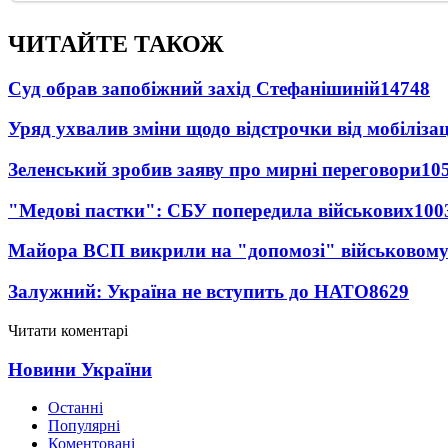
ЧИТАЙТЕ ТАКОЖ
Суд обрав запобіжний захід Стефанішиній
14748
Уряд ухвалив зміни щодо відстрочки від мобілізац
Зеленський зробив заяву про мирні переговори
10
"Медові пастки": СБУ попередила військових
100
Майора ВСП викрили на "допомозі" військовому
Залужний: Україна не вступить до НАТО
8629
Читати коментарі
Новини України
Останні
Популярні
Коментовані