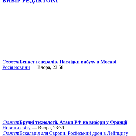
ВИБІР РЕДАКТОРА
Сюжет
Бенкет генералів. Наслідки вибуху в Москві
Росія новини
— Вчора, 23:58
Сюжет
Брудні технології. Атаки РФ на вибори у Франції
Новини світу
— Вчора, 23:39
Сюжет
Ескалація для Європи. Російський дрон в Лейпцигу