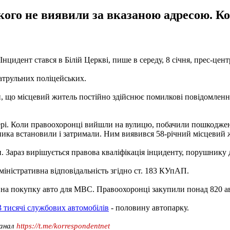
ікого не виявили за вказаною адресою. К
Інцидент стався в Білій Церкві, пише в середу, 8 січня, прес-цен
патрульних поліцейських.
и, що місцевий житель постійно здійснює помилкові повідомленн
вері. Коли правоохоронці вийшли на вулицю, побачили пошкоджен
ика встановили і затримали. Ним виявився 58-річний місцевий жи
 Зараз вирішується правова кваліфікація інциденту, порушнику 
іністративна відповідальність згідно ст. 183 КУпАП.
на покупку авто для МВС. Правоохоронці закупили понад 820 авт
3 тисячі службових автомобілів
- половину автопарку.
канал
https://t.me/korrespondentnet