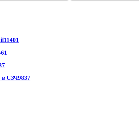
ії
11401
561
37
 в СЗЧ
9837