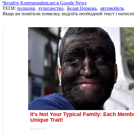
Читайте Korrespondent.net в Google News
ТЕГИ:
полиция
,
хулиганство
,
Белая Церковь
,
автомобиль
Якщо ви помітили помилку, виділіть необхідний текст і натисніт