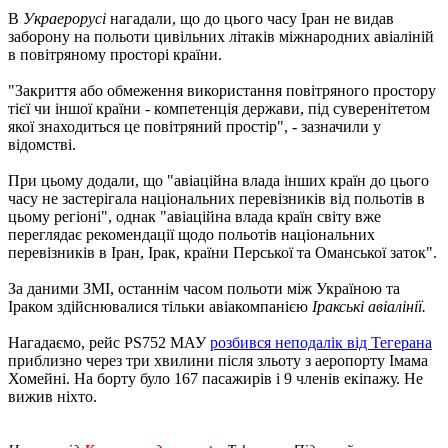
В
Украерорусі
нагадали, що до цього часу Іран не видав
заборону на польоти цивільних літаків міжнародних авіаліній
в повітряному просторі країни.
"Закриття або обмеження використання повітряного простору
тієї чи іншої країни - компетенція держави, під суверенітетом
якої знаходиться це повітряний простір", - зазначили у
відомстві.
При цьому додали, що "авіаційна влада інших країн до цього
часу не застерігала національних перевізників від польотів в
цьому регіоні", однак "авіаційна влада країн світу вже
переглядає рекомендації щодо польотів національних
перевізників в Іран, Ірак, країни Перської та Оманської заток".
За даними ЗМІ, останнім часом польоти між Україною та
Іраком здійснювалися тільки авіакомпанією
Іракські авіалінії.
Нагадаємо, рейс PS752 МАУ
розбився неподалік від Тегерана
приблизно через три хвилини після зльоту з аеропорту Імама
Хомейні. На борту було 167 пасажирів і 9 членів екіпажу. Не
вижив ніхто.