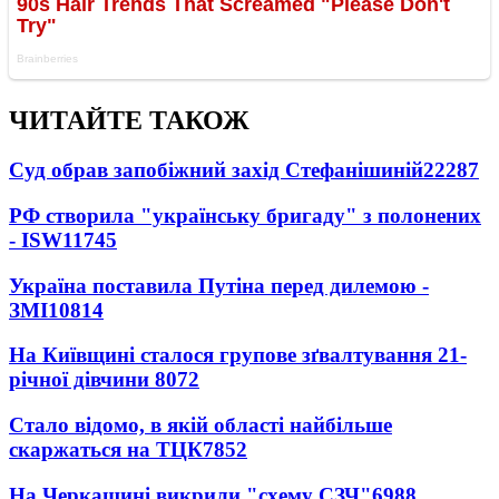
ЧИТАЙТЕ ТАКОЖ
Суд обрав запобіжний захід Стефанішиній
22287
РФ створила "українську бригаду" з полонених
- ISW
11745
Україна поставила Путіна перед дилемою -
ЗМІ
10814
На Київщині сталося групове зґвалтування 21-
річної дівчини
8072
Стало відомо, в якій області найбільше
скаржаться на ТЦК
7852
На Черкащині викрили "схему СЗЧ"
6988