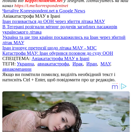
Новини від
Корреспондент.net
у Telegram. Підписуйтесь на наш
канал
https://t.me/korrespondentnet
Читайте Korrespondent.net в Google News
Авіакатастрофа МАУ в Ірані
Іран позивається до ООН через збиття літака МАУ
В Тегерані розігнали мітинг родичів загиблих пасажирів
українського літака
Україна та ще три країни поскаржились на Іран через збитий
літак МАУ
Іран ігнорує претензії щодо літака МАУ - МЗС
Катастрофа МАУ: Іран обурився позовом до суду ООН
СПЕЦТЕМА:
Авіакатастрофа МАУ в Ірані
ТЕГИ:
Украина
,
авиакатастрофа
,
Ирак
,
Иран
,
МАУ
,
авиакомпании
Якщо ви помітили помилку, виділіть необхідний текст і
натисніть Ctrl + Enter, щоб повідомити про це редакцію.