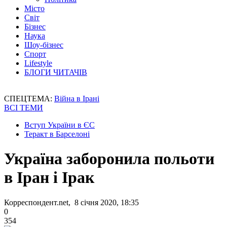
Місто
Світ
Бізнес
Наука
Шоу-бізнес
Спорт
Lifestyle
БЛОГИ ЧИТАЧІВ
СПЕЦТЕМА:
Війна в Ірані
ВСІ ТЕМИ
Вступ України в ЄС
Теракт в Барселоні
Україна заборонила польоти
в Іран і Ірак
Корреспондент.net, 8 січня 2020, 18:35
0
354