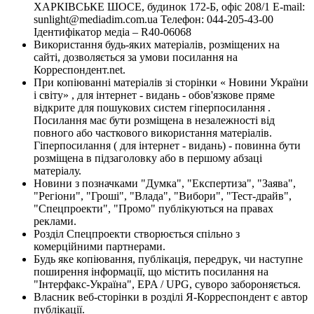
ХАРКІВСЬКЕ ШОСЕ, будинок 172-Б, офіс 208/1 E-mail:
sunlight@mediadim.com.ua
Телефон: 044-205-43-00
Ідентифікатор медіа – R40-06068
Використання будь-яких матеріалів, розміщених на
сайті, дозволяється за умови посилання на
Корреспондент.net.
При копіюванні матеріалів зі сторінки « Новини України
і світу» , для інтернет - видань - обов'язкове пряме
відкрите для пошукових систем гіперпосилання .
Посилання має бути розміщена в незалежності від
повного або часткового використання матеріалів.
Гіперпосилання ( для інтернет - видань) - повинна бути
розміщена в підзаголовку або в першому абзаці
матеріалу.
Новини з позначками "Думка", "Експертиза", "Заява",
"Регіони", "Гроші", "Влада", "Вибори", "Тест-драйв",
"Спецпроекти", "Промо" публікуються на правах
реклами.
Розділ Спецпроекти створюється спільно з
комерційними партнерами.
Будь яке копіювання, публікація, передрук, чи наступне
поширення інформації, що містить посилання на
"Інтерфакс-Україна", EPA / UPG, суворо забороняється.
Власник веб-сторінки в розділі Я-Корреспондент є автор
публікації.