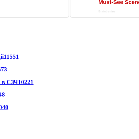
ії
11551
673
 в СЗЧ
10221
48
040