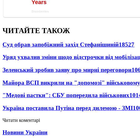
ЧИТАЙТЕ ТАКОЖ
Суд обрав запобіжний захід Стефанішиній
18527
Уряд ухвалив зміни щодо відстрочки від мобілізац
Зеленський зробив заяву про мирні переговори
10
Майора ВСП викрили на "допомозі" військовому
"Медові пастки": СБУ попередила військових
101
Україна поставила Путіна перед дилемою - ЗМІ
10
Читати коментарі
Новини України