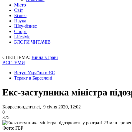
Місто
Світ
Бізнес
Наука
Шоу-бізнес
Спорт
Lifestyle
БЛОГИ ЧИТАЧІВ
СПЕЦТЕМА:
Війна в Ірані
ВСІ ТЕМИ
Вступ України в ЄС
Теракт в Барселоні
Екс-заступника міністра підо
Корреспондент.net, 9 січня 2020, 12:02
0
375
Фото: ГБР