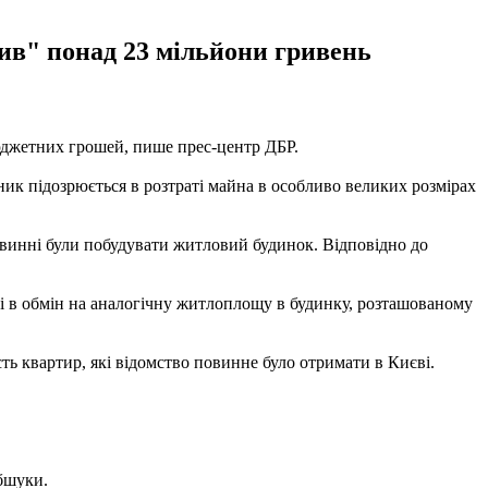
мив" понад 23 мільйони гривень
бюджетних грошей, пише прес-центр ДБР.
ик підозрюється в розтраті майна в особливо великих розмірах
повинні були побудувати житловий будинок. Відповідно до
ві в обмін на аналогічну житлоплощу в будинку, розташованому
сть квартир, які відомство повинне було отримати в Києві.
бшуки.