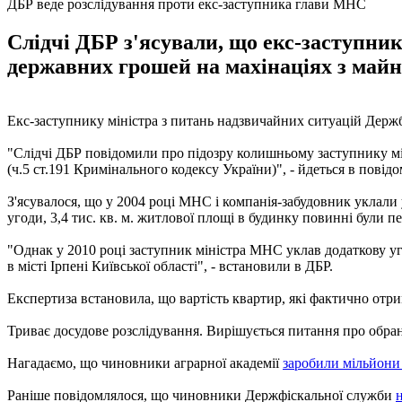
ДБР веде розслідування проти екс-заступника глави МНС
Слідчі ДБР з'ясували, що екс-заступни
державних грошей на махінаціях з майн
Екс-заступнику міністра з питань надзвичайних ситуацій Держб
"Слідчі ДБР повідомили про підозру колишньому заступнику мін
(ч.5 ст.191 Кримінального кодексу України)", - йдеться в повідо
З'ясувалося, що у 2004 році МНС і компанія-забудовник уклали 
угоди, 3,4 тис. кв. м. житлової площі в будинку повинні були пе
"Однак у 2010 році заступник міністра МНС уклав додаткову уг
в місті Ірпені Київської області", - встановили в ДБР.
Експертиза встановила, що вартість квартир, які фактично отрим
Триває досудове розслідування. Вирішується питання про обра
Нагадаємо, що чиновники аграрної академії
заробили мільйони 
Раніше повідомлялося, що чиновники Держфіскальної служби