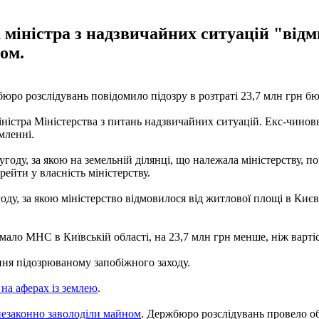
к міністра з надзвичайних ситуацій "від
ом.
юро розслідувань повідомило підозру в розтраті 23,7 млн ​​грн 
істра Міністерства з питань надзвичайних ситуацій. Екс-чиновн
мленні.
угоду, за якою на земельній ділянці, що належала міністерству, 
рейти у власність міністерству.
оду, за якою міністерство відмовилося від житлової площі в Киє
ало МНС в Київській області, на 23,7 млн ​​грн менше, ніж варті
ння підозрюваному запобіжного заходу.
на аферах із землею
.
незаконно заволоділи майном
. Держбюро розслідувань провело о