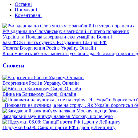
Останні
Популярні
Коментовані
РФ вдарила по Слов'янську: є загиблий і п'ятеро поранених
Україна та Польща завершили ексгумації на Волині
База ФСБ і шість суден: СБС уразили 102 цілі РФ
Сюжет
Вторгнення Росії в Україну. Онлайн
Коли мовчить зв'язок - мовчить уся бригада. Зв'язківці просять
Сюжети
Вторгнення Росії в Україну. Онлайн
Війна на Близькому Сході. Онлайн
"Полювати на лучника, а не на стрілу". Як Україні боротись з 
Загадковий звук вибуху налякав Москву: що це було
Підсумки 06.08: Санкції проти РФ і дрон у Лейпцигу