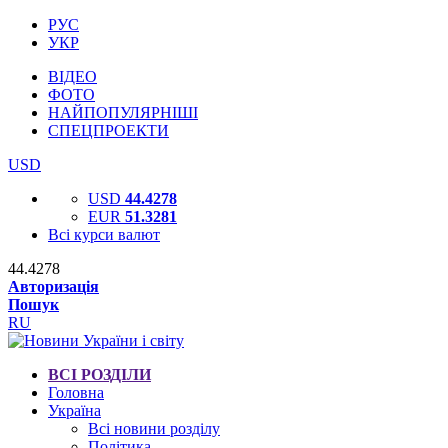
РУС
УКР
ВІДЕО
ФОТО
НАЙПОПУЛЯРНІШІ
СПЕЦПРОЕКТИ
USD
USD
44.4278
EUR
51.3281
Всі курси валют
44.4278
Авторизація
Пошук
RU
ВСІ РОЗДІЛИ
Головна
Україна
Всі новини розділу
Політика