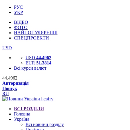
РУС
УКР
ВІДЕО
ФОТО
НАЙПОПУЛЯРНІШІ
СПЕЦПРОЕКТИ
USD
USD
44.4962
EUR
51.3814
Всі курси валют
44.4962
Авторизація
Пошук
RU
ВСІ РОЗДІЛИ
Головна
Україна
Всі новини розділу
Політика