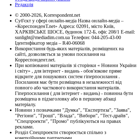
Редакція
© 2000-2026, Korrespondent.net
Суб'єкт у сфері онлайн-медіа Назва онлайн-медіа –
«КореспонденТ.net» Адреса: 02091, місто Київ,
ХАРКІВСЬКЕ ШОСЕ, будинок 172-Б, офіс 208/1 E-mail:
sunlight@mediadim.com.ua
Телефон: 044-205-43-00
Ідентифікатор медіа – R40-06068
Використання будь-яких матеріалів, розміщених на
сайті, дозволяється за умови посилання на
Корреспондент.net.
При копіюванні матеріалів зі сторінки « Новини України
і світу» , для інтернет - видань - обов'язкове пряме
відкрите для пошукових систем гіперпосилання .
Посилання має бути розміщена в незалежності від
повного або часткового використання матеріалів.
Гіперпосилання ( для інтернет - видань) - повинна бути
розміщена в підзаголовку або в першому абзаці
матеріалу.
Новини з позначками "Думка", "Експертиза", "Заява",
"Регіони", "Гроші", "Влада", "Вибори", "Тест-драйв",
"Спецпроекти", "Промо" публікуються на правах
реклами.
Розділ Спецпроекти створюється спільно з
комерційними партнерами.