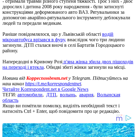
- отримали травми різного ступеня тяжкості. Троє з них - двоє
дорослих і дитина 2008 року народження - були затиснуті
конструкціями деформованого авто ВАЗ. Рятувальники за
допомогою аварійно-рятувального інструменту деблокували
людей та передали медикам.
Раніше повідомлялося, що у Львівській області
водій
мікроавтобуса врізався в фуру,
внаслідок чого три людини
загинули. ДТП сталася вночі в селі Бартатів Городоцького
району.
Напередодні в Кривому Розі
п'яна жінка збила двох пішоходів
на переході і втекла
. Обидві збиті жінки загинули на місці.
Новини від
Корреспондент.net
у Telegram. Підписуйтесь на
наш канал
https://t.me/korrespondentnet
.
Читайте Korrespondent.net в Google News
ТЕГИ:
автомобили
,
ДТП
,
волынь
,
авария
,
Волынская
область
Якщо ви помітили помилку, виділіть необхідний текст і
натисніть Ctrl + Enter, щоб повідомити про це редакцію.