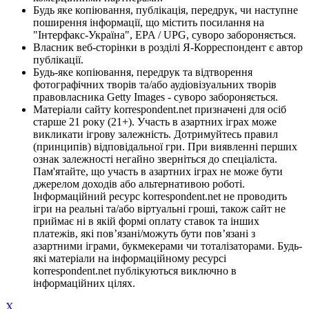
Будь яке копіювання, публікація, передрук, чи наступне
поширення інформації, що містить посилання на
"Інтерфакс-Україна", EPA / UPG, суворо забороняється.
Власник веб-сторінки в розділі Я-Корреспондент є автор
публікації.
Будь-яке копіювання, передрук та відтворення
фотографічних творів та/або аудіовізуальних творів
правовласника Getty Images - суворо забороняється.
Матеріали сайту korrespondent.net призначені для осіб
старше 21 року (21+). Участь в азартних іграх може
викликати ігрову залежність. Дотримуйтесь правил
(принципів) відповідальної гри. При виявленні перших
ознак залежності негайно зверніться до спеціаліста.
Пам'ятайте, що участь в азартних іграх не може бути
джерелом доходів або альтернативою роботі.
Інформаційний ресурс korrespondent.net не проводить
ігри на реальні та/або віртуальні гроші, також сайт не
приймає ні в якій формі оплату ставок та інших
платежів, які пов’язані/можуть бути пов’язані з
азартними іграми, букмекерами чи тоталізаторами. Будь-
які матеріали на інформаційному ресурсі
korrespondent.net публікуються виключно в
інформаційних цілях.
X