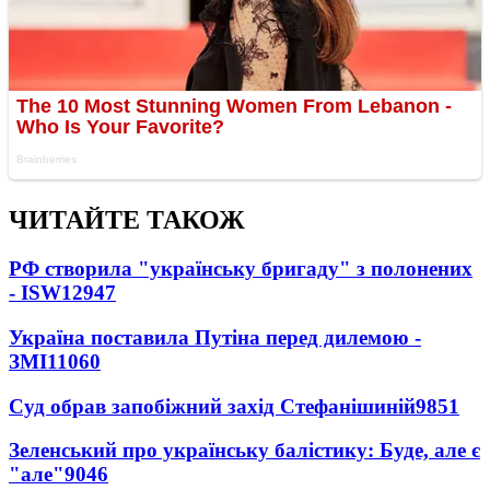
ЧИТАЙТЕ ТАКОЖ
РФ створила "українську бригаду" з полонених
- ISW
12947
Україна поставила Путіна перед дилемою -
ЗМІ
11060
Суд обрав запобіжний захід Стефанішиній
9851
Зеленський про українську балістику: Буде, але є
"але"
9046