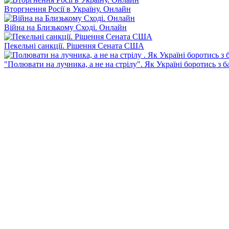
Вторгнення Росії в Україну. Онлайн
Війна на Близькому Сході. Онлайн
Пекельні санкції. Рішення Сената США
"Полювати на лучника, а не на стрілу". Як Україні боротись з 