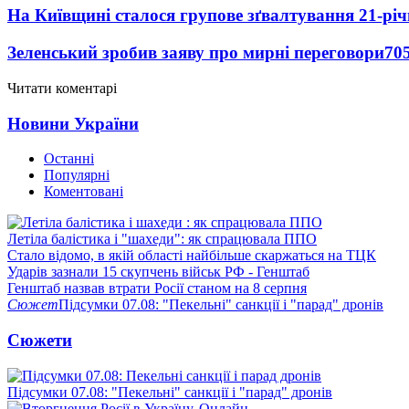
На Київщині сталося групове зґвалтування 21-річ
Зеленський зробив заяву про мирні переговори
70
Читати коментарі
Новини України
Останні
Популярні
Коментовані
Летіла балістика і "шахеди": як спрацювала ППО
Стало відомо, в якій області найбільше скаржаться на ТЦК
Ударів зазнали 15 скупчень військ РФ - Генштаб
Генштаб назвав втрати Росії станом на 8 серпня
Сюжет
Підсумки 07.08: "Пекельні" санкції і "парад" дронів
Сюжети
Підсумки 07.08: "Пекельні" санкції і "парад" дронів