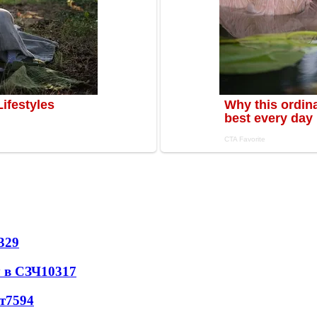
329
 в СЗЧ
10317
т
7594