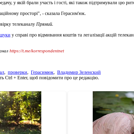
дачу, у якій брали участь і гості, які також підтримували цю рит
ційному просторі", - сказала Герасим'юк.
вірку телеканалу
Прямий.
бшуки
у справі про відмивання коштів та легалізації акцій телека
канал
https://t.me/korrespondentnet
ал
,
проверки
,
Герасимюк
,
Владимир Зеленский
ь Ctrl + Enter, щоб повідомити про це редакцію.