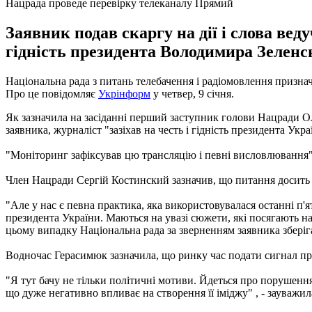
Нацрада проведе перевірку телеканалу Прямий
Заявник подав скаргу на дії і слова вед
гідність президента Володимира Зеленс
Національна рада з питань телебачення і радіомовлення призна
Про це повідомляє
Укрінформ
у четвер, 9 січня.
Як зазначила на засіданні перший заступник голови Нацради Ол
заявника, журналіст "зазіхав на честь і гідність президента Ук
"Моніторинг зафіксував цю трансляцію і певні висловлювання",
Член Нацради Сергій Костинский зазначив, що питання досить п
"Але у нас є певна практика, яка використовувалася останні п'я
президента України. Маються на увазі сюжети, які посягають на ч
цьому випадку Національна рада за зверненням заявника зберіга
Водночас Герасимюк зазначила, що ринку час подати сигнал пр
"Я тут бачу не тільки політичні мотиви. Йдеться про порушення 
що дуже негативно впливає на створення її іміджу" , - зауважи