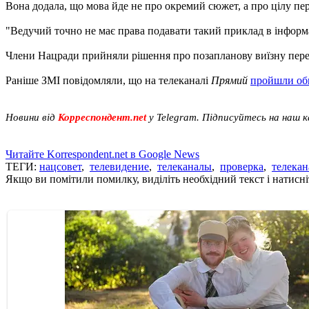
Вона додала, що мова йде не про окремий сюжет, а про цілу пере
"Ведучий точно не має права подавати такий приклад в інформа
Члени Нацради прийняли рішення про позапланову виїзну пере
Раніше ЗМІ повідомляли, що на телеканалі
Прямий
пройшли о
Новини від
Корреспондент.net
у Telegram. Підписуйтесь на наш 
Читайте Korrespondent.net в Google News
ТЕГИ:
нацсовет
,
телевидение
,
телеканалы
,
проверка
,
телекан
Якщо ви помітили помилку, виділіть необхідний текст і натисніт