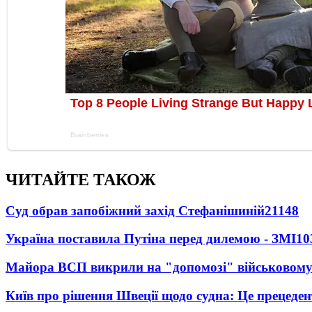
ЧИТАЙТЕ ТАКОЖ
Суд обрав запобіжний захід Стефанішиній
21148
Україна поставила Путіна перед дилемою - ЗМІ
10
Майора ВСП викрили на "допомозі" військовому
Київ про рішення Швеції щодо судна: Це прецеден