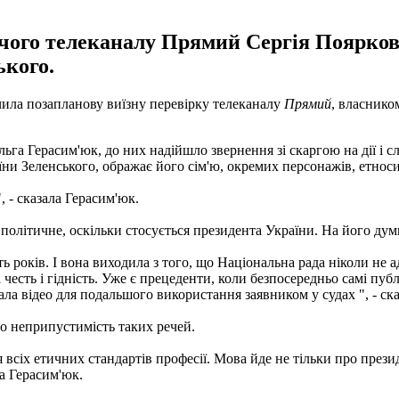
учого телеканалу Прямий Сергія Пояркова
ького.
чила позапланову виїзну перевірку телеканалу
Прямий
, власнико
ьга Герасим'юк, до них надійшло звернення зі скаргою на дії і 
раїни Зеленського, ображає його сім'ю, окремих персонажів, етнос
 - сказала Герасим'юк.
олітичне, оскільки стосується президента України. На його думк
ть років. І вона виходила з того, що Національна рада ніколи не 
есть і гідність. Уже є прецеденти, коли безпосередньо самі публі
ла відео для подальшого використання заявником у судах ", - ск
о неприпустимість таких речей.
всіх етичних стандартів професії. Мова йде не тільки про президе
ла Герасим'юк.