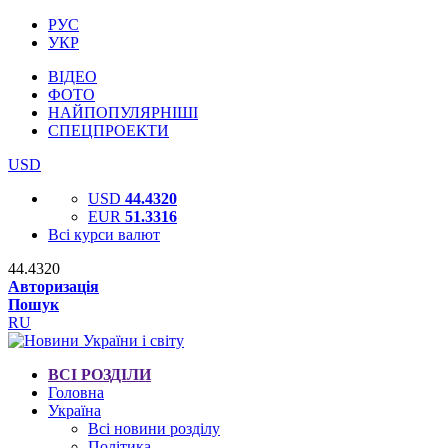
РУС
УКР
ВІДЕО
ФОТО
НАЙПОПУЛЯРНІШІ
СПЕЦПРОЕКТИ
USD
USD
44.4320
EUR
51.3316
Всі курси валют
44.4320
Авторизація
Пошук
RU
ВСІ РОЗДІЛИ
Головна
Україна
Всі новини розділу
Політика