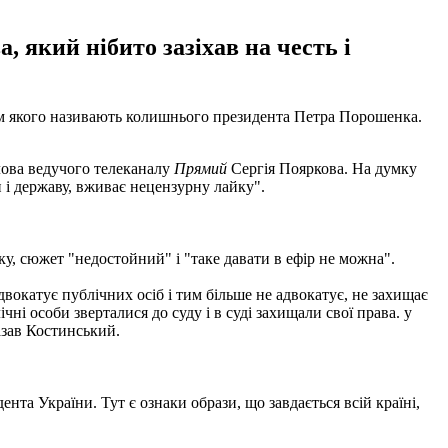
, який нібито зазіхав на честь і
м якого називають колишнього президента Петра Порошенка.
слова ведучого телеканалу
Прямий
Сергія Пояркова. На думку
и і державу, вживає нецензурну лайку".
у, сюжет "недостойний" і "таке давати в ефір не можна".
адвокатує публічних осіб і тим більше не адвокатує, не захищає
чні особи зверталися до суду і в суді захищали свої права. у
азав Костинський.
нта України. Тут є ознаки образи, що завдається всій країні,