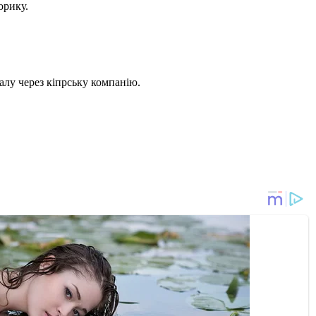
орику.
налу через кіпрську компанію.