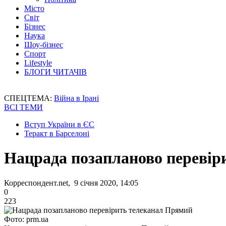
Місто
Світ
Бізнес
Наука
Шоу-бізнес
Спорт
Lifestyle
БЛОГИ ЧИТАЧІВ
СПЕЦТЕМА:
Війна в Ірані
ВСІ ТЕМИ
Вступ України в ЄС
Теракт в Барселоні
Нацрада позапланово перевір
Корреспондент.net, 9 січня 2020, 14:05
0
223
Фото: prm.ua