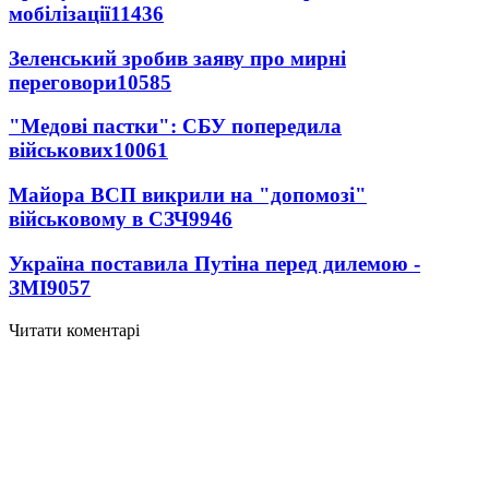
мобілізації
11436
Зеленський зробив заяву про мирні
переговори
10585
"Медові пастки": СБУ попередила
військових
10061
Майора ВСП викрили на "допомозі"
військовому в СЗЧ
9946
Україна поставила Путіна перед дилемою -
ЗМІ
9057
Читати коментарі