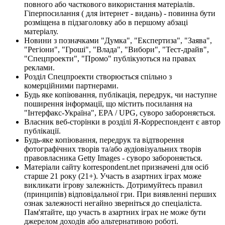
повного або часткового використання матеріалів.
Гіперпосилання ( для інтернет - видань) - повинна бути
розміщена в підзаголовку або в першому абзаці
матеріалу.
Новини з позначками "Думка", "Експертиза", "Заява",
"Регіони", "Гроші", "Влада", "Вибори", "Тест-драйв",
"Спецпроекти", "Промо" публікуються на правах
реклами.
Розділ Спецпроекти створюється спільно з
комерційними партнерами.
Будь яке копіювання, публікація, передрук, чи наступне
поширення інформації, що містить посилання на
"Інтерфакс-Україна", EPA / UPG, суворо забороняється.
Власник веб-сторінки в розділі Я-Корреспондент є автор
публікації.
Будь-яке копіювання, передрук та відтворення
фотографічних творів та/або аудіовізуальних творів
правовласника Getty Images - суворо забороняється.
Матеріали сайту korrespondent.net призначені для осіб
старше 21 року (21+). Участь в азартних іграх може
викликати ігрову залежність. Дотримуйтесь правил
(принципів) відповідальної гри. При виявленні перших
ознак залежності негайно зверніться до спеціаліста.
Пам'ятайте, що участь в азартних іграх не може бути
джерелом доходів або альтернативою роботі.