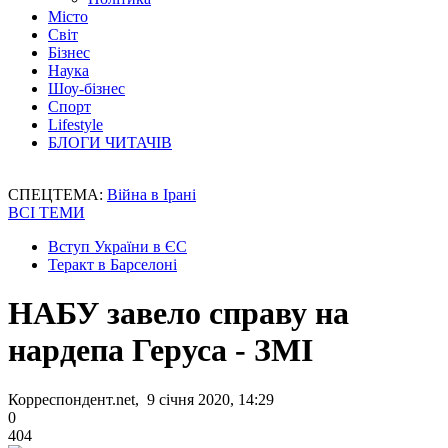
Місто
Світ
Бізнес
Наука
Шоу-бізнес
Спорт
Lifestyle
БЛОГИ ЧИТАЧІВ
СПЕЦТЕМА:
Війна в Ірані
ВСІ ТЕМИ
Вступ України в ЄС
Теракт в Барселоні
НАБУ завело справу на
нардепа Геруса - ЗМІ
Корреспондент.net, 9 січня 2020, 14:29
0
404