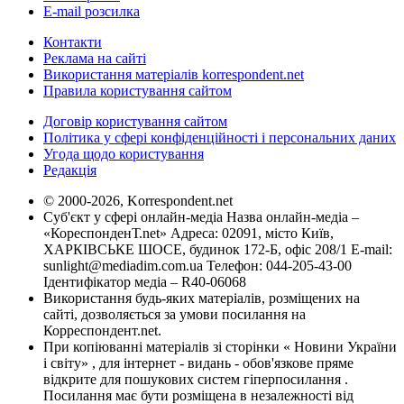
E-mail розсилка
Контакти
Реклама на сайті
Використання матеріалів korrespondent.net
Правила користування сайтом
Договір користування сайтом
Політика у сфері конфіденційності і персональних даних
Угода щодо користування
Редакція
© 2000-2026, Korrespondent.net
Суб'єкт у сфері онлайн-медіа Назва онлайн-медіа –
«КореспонденТ.net» Адреса: 02091, місто Київ,
ХАРКІВСЬКЕ ШОСЕ, будинок 172-Б, офіс 208/1 E-mail:
sunlight@mediadim.com.ua
Телефон: 044-205-43-00
Ідентифікатор медіа – R40-06068
Використання будь-яких матеріалів, розміщених на
сайті, дозволяється за умови посилання на
Корреспондент.net.
При копіюванні матеріалів зі сторінки « Новини України
і світу» , для інтернет - видань - обов'язкове пряме
відкрите для пошукових систем гіперпосилання .
Посилання має бути розміщена в незалежності від