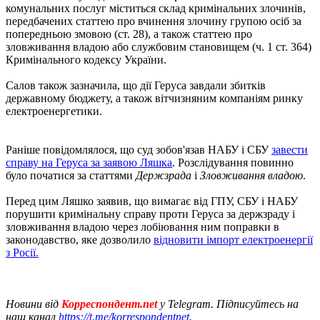
комунальних послуг міститься склад кримінальних злочинів,
передбачених статтею про вчинення злочину групою осіб за
попередньою змовою (ст. 28), а також статтею про
зловживання владою або службовим становищем (ч. 1 ст. 364)
Кримінального кодексу України.
Салов також зазначила, що дії Геруса завдали збитків
державному бюджету, а також вітчизняним компаніям ринку
електроенергетики.
Раніше повідомлялося, що суд зобов'язав НАБУ і СБУ
завести
справу на Геруса за заявою Ляшка
. Розслідування повинно
було початися за статтями
Держзрада
і
Зловживання владою
.
Перед цим Ляшко заявив, що вимагає від ГПУ, СБУ і НАБУ
порушити кримінальну справу проти Геруса за держзраду і
зловживання владою через лобіювання ним поправки в
законодавство, яке дозволило
відновити імпорт електроенергії
з Росії.
Новини від
Корреспондент.net
у Telegram. Підписуйтесь на
наш канал
https://t.me/korrespondentnet
.