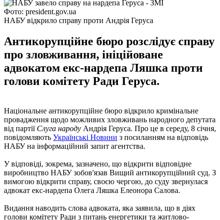
Фото: president.gov.ua
НАБУ відкрило справу проти Андрія Геруса
Антикорупційне бюро розслідує справу
про зловживання, ініційоване
адвокатом екс-нардепа Ляшка проти
голови комітету Ради Геруса.
Національне антикорупційне бюро відкрило кримінальне
провадження щодо можливих зловживань народного депутата
від партії
Слуга народу
Андрія Геруса. Про це в середу, 8 січня,
повідомляють
Українські Новини
з посиланням на відповідь
НАБУ на інформаційний запит агентства.
У відповіді, зокрема, зазначено, що відкрити відповідне
виробництво НАБУ зобов'язав Вищий антикорупційний суд. З
вимогою відкрити справу, своєю чергою, до суду звернулася
адвокат екс-нардепа Олега Ляшка Елеонора Салова.
Видання наводить слова адвоката, яка заявила, що в діях
голови комітету Ради з питань енергетики та житлово-