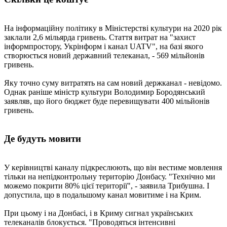
На інформаційну політику в Міністерстві культури на 2020 рік
заклали 2,6 мільярда гривень. Стаття витрат на "захист
інформпростору, Укрінформ і канал UATV", на базі якого
створюється новий державний телеканал, - 569 мільйонів
гривень.
Яку точно суму витратять на сам новий держканал - невідомо.
Однак раніше міністр культури Володимир Бородянський
заявляв, що його бюджет буде перевищувати 400 мільйонів
гривень.
Де будуть мовити
У керівництві каналу підкреслюють, що він вестиме мовлення
тільки на непідконтрольну територію Донбасу. "Технічно ми
можемо покрити 80% цієї території", - заявила Трибушна. І
допустила, що в подальшому канал мовитиме і на Крим.
При цьому і на Донбасі, і в Криму сигнал українських
телеканалів блокується. "Проводяться інтенсивні