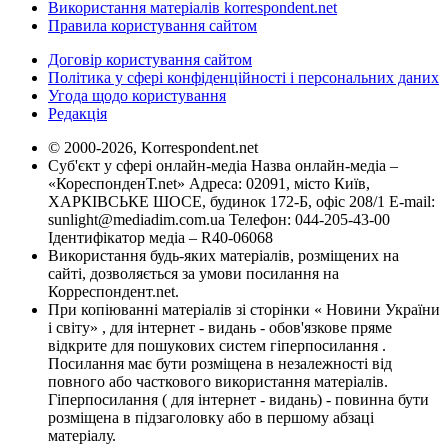
Використання матеріалів korrespondent.net
Правила користування сайтом
Договір користування сайтом
Політика у сфері конфіденційності і персональних даних
Угода щодо користування
Редакція
© 2000-2026, Korrespondent.net
Суб'єкт у сфері онлайн-медіа Назва онлайн-медіа –
«КореспонденТ.net» Адреса: 02091, місто Київ,
ХАРКІВСЬКЕ ШОСЕ, будинок 172-Б, офіс 208/1 E-mail:
sunlight@mediadim.com.ua
Телефон: 044-205-43-00
Ідентифікатор медіа – R40-06068
Використання будь-яких матеріалів, розміщених на
сайті, дозволяється за умови посилання на
Корреспондент.net.
При копіюванні матеріалів зі сторінки « Новини України
і світу» , для інтернет - видань - обов'язкове пряме
відкрите для пошукових систем гіперпосилання .
Посилання має бути розміщена в незалежності від
повного або часткового використання матеріалів.
Гіперпосилання ( для інтернет - видань) - повинна бути
розміщена в підзаголовку або в першому абзаці
матеріалу.