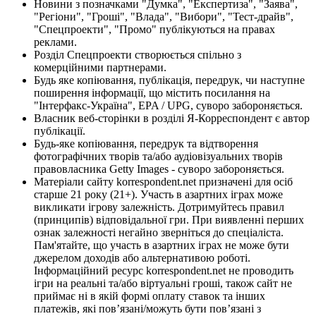
Новини з позначками "Думка", "Експертиза", "Заява",
"Регіони", "Гроші", "Влада", "Вибори", "Тест-драйв",
"Спецпроекти", "Промо" публікуються на правах
реклами.
Розділ Спецпроекти створюється спільно з
комерційними партнерами.
Будь яке копіювання, публікація, передрук, чи наступне
поширення інформації, що містить посилання на
"Інтерфакс-Україна", EPA / UPG, суворо забороняється.
Власник веб-сторінки в розділі Я-Корреспондент є автор
публікації.
Будь-яке копіювання, передрук та відтворення
фотографічних творів та/або аудіовізуальних творів
правовласника Getty Images - суворо забороняється.
Матеріали сайту korrespondent.net призначені для осіб
старше 21 року (21+). Участь в азартних іграх може
викликати ігрову залежність. Дотримуйтесь правил
(принципів) відповідальної гри. При виявленні перших
ознак залежності негайно зверніться до спеціаліста.
Пам'ятайте, що участь в азартних іграх не може бути
джерелом доходів або альтернативою роботі.
Інформаційний ресурс korrespondent.net не проводить
ігри на реальні та/або віртуальні гроші, також сайт не
приймає ні в якій формі оплату ставок та інших
платежів, які пов’язані/можуть бути пов’язані з