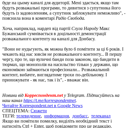
буде на цьому каналі для аудиторії. Мені здається, якщо там
будуть розважальні програми, то дивитися з супутника його
будуть із задоволенням, а супутник заблокувати неможливо", -
пояснила вона в коментарі
Радіо Свобода.
Хоча, наприклад, нардеп від партії
Слуга Народу
Макс
Бужанський сумнівається в доцільності демонстрації
розважального контенту на каналі для Донбасу.
"Вони не нудьгують, як можна було б помітити за ці 6 років. І
чекають від нас зовсім не розважального контенту... В першу
чергу, про те, що вуличні банди поза законом, що бандити в
тюрмах, що монополія на насильство тільки у держави, що
економікою займаються професіонали... Розважальний
контент, вибачте, виглядатиме трохи по-дебільному. І
принижувати - як нас, так і їх", - вважає він.
Новини від
Корреспондент.net
у Telegram. Підписуйтесь на
наш канал
https://t.me/korrespondentnet
.
Читайте Korrespondent.net в Google News
СПЕЦТЕМА:
Сюжети
ТЕГИ:
телевидение
,
информация
,
донбасс
,
телеканал
Якщо ви помітили помилку, виділіть необхідний текст і
натисніть Ctrl + Enter, щоб повідомити про це редакцію.