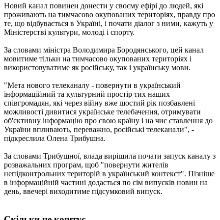
Новий канал повинен донести у своєму ефірі до людей, які
проживають на тимчасово окупованих територіях, правду про
те, що відбувається в Україні, і почати діалог з ними, кажуть у
Міністерстві культури, молоді і спорту.
За словами міністра Володимира Бородянського, цей канал
мовитиме тільки на тимчасово окупованих територіях і
використовуватиме як російську, так і українську мови.
"Мета нового телеканалу - повернути в український
інформаційний та культурний простір тих наших
співгромадян, які через війну вже шостий рік позбавлені
можливості дивитися українське телебачення, отримувати
об'єктивну інформацію про свою країну і на чиє ставлення до
України впливають, переважно, російські телеканали", -
підкреслила Олена Трибушна.
За словами Трибушної, влада вирішила почати запуск каналу з
розважальних програм, щоб "повернути жителів
непідконтрольних територій в український контекст". Пізніше
в інформаційній частині додасться по сім випусків новин на
день, ввечері виходитиме підсумковий випуск.
Скільки це коштує