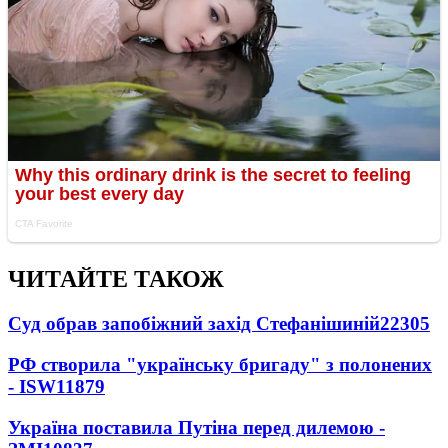
ЧИТАЙТЕ ТАКОЖ
Суд обрав запобіжний захід Стефанішиній
22305
РФ створила "українську бригаду" з полонених
- ISW
11879
Україна поставила Путіна перед дилемою -