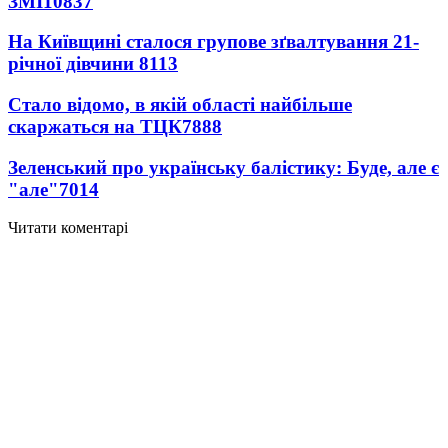
ЗМІ
10837
На Київщині сталося групове зґвалтування 21-
річної дівчини
8113
Стало відомо, в якій області найбільше
скаржаться на ТЦК
7888
Зеленський про українську балістику: Буде, але є
"але"
7014
Читати коментарі