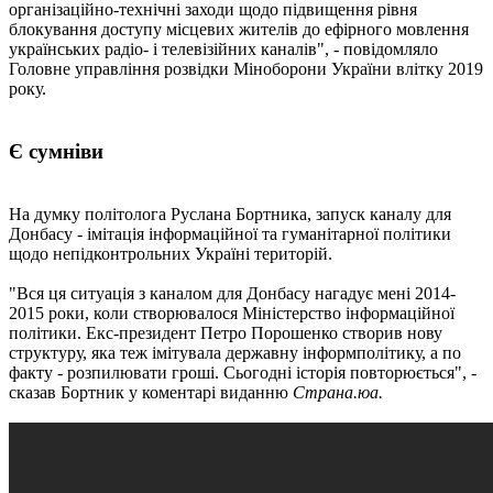
організаційно-технічні заходи щодо підвищення рівня
блокування доступу місцевих жителів до ефірного мовлення
українських радіо- і телевізійних каналів", - повідомляло
Головне управління розвідки Міноборони України влітку 2019
року.
Є сумніви
На думку політолога Руслана Бортника, запуск каналу для
Донбасу - імітація інформаційної та гуманітарної політики
щодо непідконтрольних Україні територій.
"Вся ця ситуація з каналом для Донбасу нагадує мені 2014-
2015 роки, коли створювалося Міністерство інформаційної
політики. Екс-президент Петро Порошенко створив нову
структуру, яка теж імітувала державну інформполітику, а по
факту - розпилювати гроші. Сьогодні історія повторюється", -
сказав Бортник у коментарі виданню
Страна.юа.