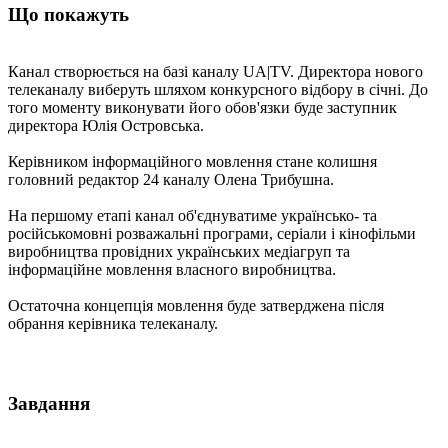
Що покажуть
Канал створюється на базі каналу UA|TV. Директора нового
телеканалу виберуть шляхом конкурсного відбору в січні. До
того моменту виконувати його обов'язки буде заступник
директора Юлія Островська.
Керівником інформаційного мовлення стане колишня
головний редактор 24 каналу Олена Трибушна.
На першому етапі канал об'єднуватиме українсько- та
російськомовні розважальні програми, серіали і кінофільми
виробництва провідних українських медіагруп та
інформаційне мовлення власного виробництва.
Остаточна концепція мовлення буде затверджена після
обрання керівника телеканалу.
Завдання