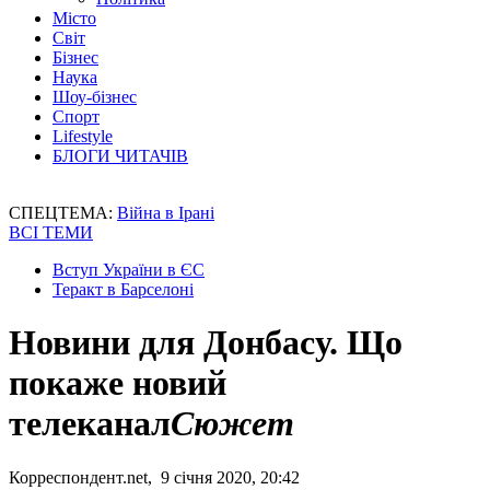
Місто
Світ
Бізнес
Наука
Шоу-бізнес
Спорт
Lifestyle
БЛОГИ ЧИТАЧІВ
СПЕЦТЕМА:
Війна в Ірані
ВСІ ТЕМИ
Вступ України в ЄС
Теракт в Барселоні
Новини для Донбасу. Що
покаже новий
телеканал
Сюжет
Корреспондент.net, 9 січня 2020, 20:42