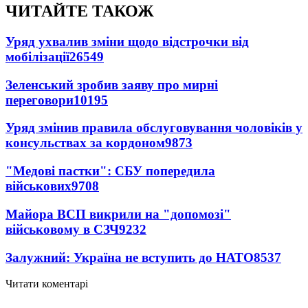
ЧИТАЙТЕ ТАКОЖ
Уряд ухвалив зміни щодо відстрочки від
мобілізації
26549
Зеленський зробив заяву про мирні
переговори
10195
Уряд змінив правила обслуговування чоловіків у
консульствах за кордоном
9873
"Медові пастки": СБУ попередила
військових
9708
Майора ВСП викрили на "допомозі"
військовому в СЗЧ
9232
Залужний: Україна не вступить до НАТО
8537
Читати коментарі