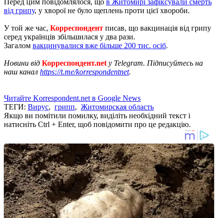
Перед цим повідомлялося, що
в Житомирі зафіксували смерть
від грипу
, у хворої не було щеплень проти цієї хвороби.
У той же час,
Корреспондент
писав, що вакцинація від грипу
серед українців збільшилася у два рази.
Загалом
вакцинувалися вже більше 200 тис. осіб
.
Новини від
Корреспондент.net
у Telegram. Підписуйтесь на
наш канал
https://t.me/korrespondentnet
.
Читайте Korrespondent.net в Google News
ТЕГИ:
Вирус
,
грипп
,
Житомирская область
Якщо ви помітили помилку, виділіть необхідний текст і
натисніть Ctrl + Enter, щоб повідомити про це редакцію.