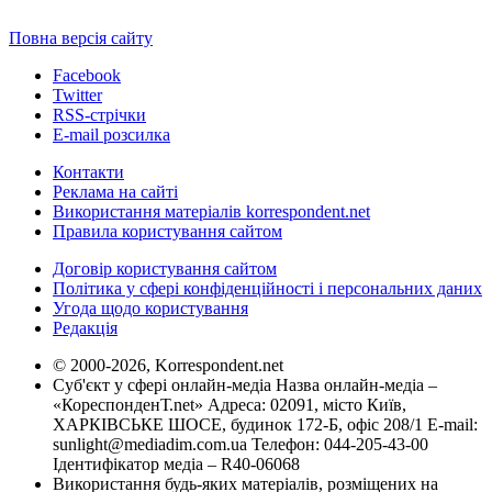
Повна версія сайту
Facebook
Twitter
RSS-стрічки
E-mail розсилка
Контакти
Реклама на сайті
Використання матеріалів korrespondent.net
Правила користування сайтом
Договір користування сайтом
Політика у сфері конфіденційності і персональних даних
Угода щодо користування
Редакція
© 2000-2026, Korrespondent.net
Суб'єкт у сфері онлайн-медіа Назва онлайн-медіа –
«КореспонденТ.net» Адреса: 02091, місто Київ,
ХАРКІВСЬКЕ ШОСЕ, будинок 172-Б, офіс 208/1 E-mail:
sunlight@mediadim.com.ua
Телефон: 044-205-43-00
Ідентифікатор медіа – R40-06068
Використання будь-яких матеріалів, розміщених на