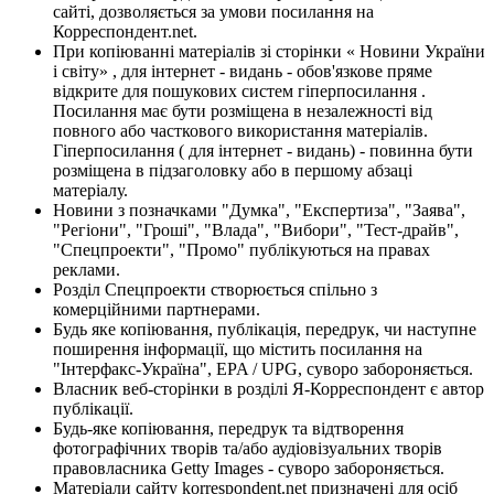
сайті, дозволяється за умови посилання на
Корреспондент.net.
При копіюванні матеріалів зі сторінки « Новини України
і світу» , для інтернет - видань - обов'язкове пряме
відкрите для пошукових систем гіперпосилання .
Посилання має бути розміщена в незалежності від
повного або часткового використання матеріалів.
Гіперпосилання ( для інтернет - видань) - повинна бути
розміщена в підзаголовку або в першому абзаці
матеріалу.
Новини з позначками "Думка", "Експертиза", "Заява",
"Регіони", "Гроші", "Влада", "Вибори", "Тест-драйв",
"Спецпроекти", "Промо" публікуються на правах
реклами.
Розділ Спецпроекти створюється спільно з
комерційними партнерами.
Будь яке копіювання, публікація, передрук, чи наступне
поширення інформації, що містить посилання на
"Інтерфакс-Україна", EPA / UPG, суворо забороняється.
Власник веб-сторінки в розділі Я-Корреспондент є автор
публікації.
Будь-яке копіювання, передрук та відтворення
фотографічних творів та/або аудіовізуальних творів
правовласника Getty Images - суворо забороняється.
Матеріали сайту korrespondent.net призначені для осіб