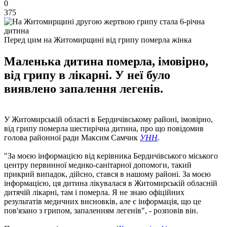
0
375
Перед цим на Житомирщині від грипу померла жінка
Маленька дитина померла, імовірно,
від грипу в лікарні. У неї було
виявлено запалення легенів.
У Житомирській області в Бердичівському районі, імовірно,
від грипу померла шестирічна дитина, про що повідомив
голова районної ради Максим Самчик
УНН
.
"За моєю інформацією від керівника Бердичівського міського
центру первинної медико-санітарної допомоги, такий
прикрий випадок, дійсно, стався в нашому районі. За моєю
інформацією, ця дитина лікувалася в Житомирській обласній
дитячій лікарні, там і померла. Я не знаю офіційних
результатів медичних висновків, але є інформація, що це
пов'язано з грипом, запаленням легенів", - розповів він.