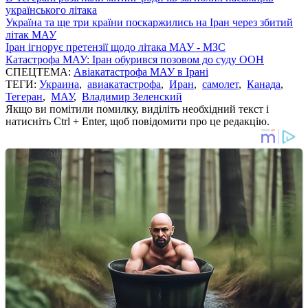
українського літака
Україна та ще три країни поскаржились на Іран через збитий
літак МАУ
Іран ігнорує претензії щодо літака МАУ - МЗС
Катастрофа МАУ: Іран обурився позовом до суду ООН
СПЕЦТЕМА:
Авіакатастрофа МАУ в Ірані
ТЕГИ:
Украина
,
авиакатастрофа
,
Иран
,
самолет
,
Канада
,
Тегеран
,
МАУ
,
Владимир Зеленский
Якщо ви помітили помилку, виділіть необхідний текст і
натисніть Ctrl + Enter, щоб повідомити про це редакцію.