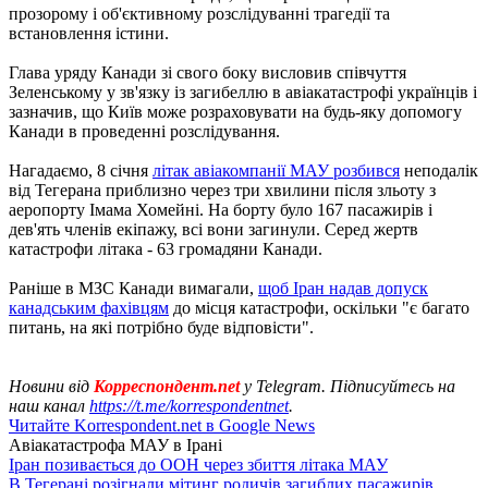
прозорому і об'єктивному розслідуванні трагедії та
встановлення істини.
Глава уряду Канади зі свого боку висловив співчуття
Зеленському у зв'язку із загибеллю в авіакатастрофі українців і
зазначив, що Київ може розраховувати на будь-яку допомогу
Канади в проведенні розслідування.
Нагадаємо, 8 січня
літак авіакомпанії МАУ розбився
неподалік
від Тегерана приблизно через три хвилини після зльоту з
аеропорту Імама Хомейні. На борту було 167 пасажирів і
дев'ять членів екіпажу, всі вони загинули. Серед жертв
катастрофи літака - 63 громадяни Канади.
Раніше в МЗС Канади вимагали,
щоб Іран надав допуск
канадським фахівцям
до місця катастрофи, оскільки "є багато
питань, на які потрібно буде відповісти".
Новини від
Корреспондент.net
у Telegram. Підписуйтесь на
наш канал
https://t.me/korrespondentnet
.
Читайте Korrespondent.net в Google News
Авіакатастрофа МАУ в Ірані
Іран позивається до ООН через збиття літака МАУ
В Тегерані розігнали мітинг родичів загиблих пасажирів