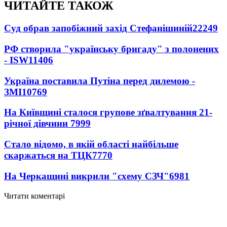
ЧИТАЙТЕ ТАКОЖ
Суд обрав запобіжний захід Стефанішиній
22249
РФ створила "українську бригаду" з полонених
- ISW
11406
Україна поставила Путіна перед дилемою -
ЗМІ
10769
На Київщині сталося групове зґвалтування 21-
річної дівчини
7999
Стало відомо, в якій області найбільше
скаржаться на ТЦК
7770
На Черкащині викрили "схему СЗЧ"
6981
Читати коментарі