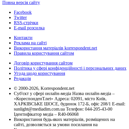
Повна версія сайту
Facebook
Twitter
RSS-стрічки
E-mail розсилка
Контакти
Реклама на сайті
Використання матеріалів korrespondent.net
Правила користування сайтом
Договір користування сайтом
Політика у сфері конфіденційності і персональних даних
Угода щодо користування
Редакція
© 2000-2026, Korrespondent.net
Суб'єкт у сфері онлайн-медіа Назва онлайн-медіа –
«КореспонденТ.net» Адреса: 02091, місто Київ,
ХАРКІВСЬКЕ ШОСЕ, будинок 172-Б, офіс 208/1 E-mail:
sunlight@mediadim.com.ua
Телефон: 044-205-43-00
Ідентифікатор медіа – R40-06068
Використання будь-яких матеріалів, розміщених на
сайті, дозволяється за умови посилання на