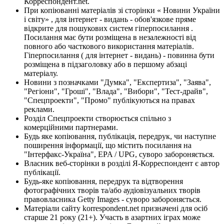
Корреспондент.net.
При копіюванні матеріалів зі сторінки « Новини України
і світу» , для інтернет - видань - обов'язкове пряме
відкрите для пошукових систем гіперпосилання .
Посилання має бути розміщена в незалежності від
повного або часткового використання матеріалів.
Гіперпосилання ( для інтернет - видань) - повинна бути
розміщена в підзаголовку або в першому абзаці
матеріалу.
Новини з позначками "Думка", "Експертиза", "Заява",
"Регіони", "Гроші", "Влада", "Вибори", "Тест-драйв",
"Спецпроекти", "Промо" публікуються на правах
реклами.
Розділ Спецпроекти створюється спільно з
комерційними партнерами.
Будь яке копіювання, публікація, передрук, чи наступне
поширення інформації, що містить посилання на
"Інтерфакс-Україна", EPA / UPG, суворо забороняється.
Власник веб-сторінки в розділі Я-Корреспондент є автор
публікації.
Будь-яке копіювання, передрук та відтворення
фотографічних творів та/або аудіовізуальних творів
правовласника Getty Images - суворо забороняється.
Матеріали сайту korrespondent.net призначені для осіб
старше 21 року (21+). Участь в азартних іграх може