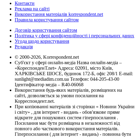
Контакти
Реклама на сайті
Використання матеріалів korrespondent.net
Правила користування сайтом
Договір користування сайтом
Політика у сфері конфіденційності і персональних даних
Угода щодо користування
Редакція
© 2000-2026, Korrespondent.net
Суб'єкт у сфері онлайн-медіа Назва онлайн-медіа –
«КореспонденТ.net» Адреса: 02091, місто Київ,
ХАРКІВСЬКЕ ШОСЕ, будинок 172-Б, офіс 208/1 E-mail:
sunlight@mediadim.com.ua
Телефон: 044-205-43-00
Ідентифікатор медіа – R40-06068
Використання будь-яких матеріалів, розміщених на
сайті, дозволяється за умови посилання на
Корреспондент.net.
При копіюванні матеріалів зі сторінки « Новини України
і світу» , для інтернет - видань - обов'язкове пряме
відкрите для пошукових систем гіперпосилання .
Посилання має бути розміщена в незалежності від
повного або часткового використання матеріалів.
Гіперпосилання ( для інтернет - видань) - повинна бути