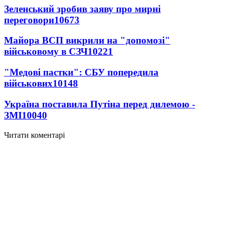
Зеленський зробив заяву про мирні
переговори
10673
Майора ВСП викрили на "допомозі"
військовому в СЗЧ
10221
"Медові пастки": СБУ попередила
військових
10148
Україна поставила Путіна перед дилемою -
ЗМІ
10040
Читати коментарі