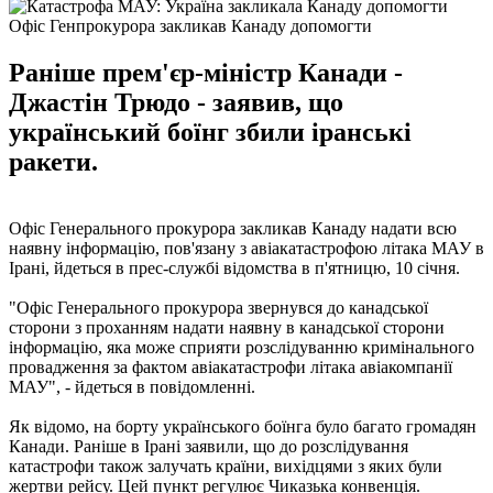
Офіс Генпрокурора закликав Канаду допомогти
Раніше прем'єр-міністр Канади -
Джастін Трюдо - заявив, що
український боїнг збили іранські
ракети.
Офіс Генерального прокурора закликав Канаду надати всю
наявну інформацію, пов'язану з авіакатастрофою літака МАУ в
Ірані, йдеться в прес-службі відомства в п'ятницю, 10 січня.
"Офіс Генерального прокурора звернувся до канадської
сторони з проханням надати наявну в канадської сторони
інформацію, яка може сприяти розслідуванню кримінального
провадження за фактом авіакатастрофи літака авіакомпанії
МАУ", - йдеться в повідомленні.
Як відомо, на борту українського боїнга було багато громадян
Канади. Раніше в Ірані заявили, що до розслідування
катастрофи також залучать країни, вихідцями з яких були
жертви рейсу. Цей пункт регулює Чиказька конвенція.