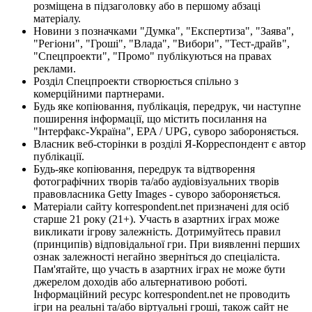
розміщена в підзаголовку або в першому абзаці
матеріалу.
Новини з позначками "Думка", "Експертиза", "Заява",
"Регіони", "Гроші", "Влада", "Вибори", "Тест-драйв",
"Спецпроекти", "Промо" публікуються на правах
реклами.
Розділ Спецпроекти створюється спільно з
комерційними партнерами.
Будь яке копіювання, публікація, передрук, чи наступне
поширення інформації, що містить посилання на
"Інтерфакс-Україна", EPA / UPG, суворо забороняється.
Власник веб-сторінки в розділі Я-Корреспондент є автор
публікації.
Будь-яке копіювання, передрук та відтворення
фотографічних творів та/або аудіовізуальних творів
правовласника Getty Images - суворо забороняється.
Матеріали сайту korrespondent.net призначені для осіб
старше 21 року (21+). Участь в азартних іграх може
викликати ігрову залежність. Дотримуйтесь правил
(принципів) відповідальної гри. При виявленні перших
ознак залежності негайно зверніться до спеціаліста.
Пам'ятайте, що участь в азартних іграх не може бути
джерелом доходів або альтернативою роботі.
Інформаційний ресурс korrespondent.net не проводить
ігри на реальні та/або віртуальні гроші, також сайт не