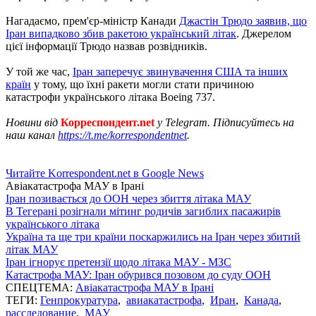
Нагадаємо, прем'єр-міністр Канади
Джастін Трюдо заявив, що
Іран випадково збив ракетою український літак
. Джерелом
цієї інформації Трюдо назвав розвідників.
У той же час,
Іран заперечує звинувачення США та інших
країн
у тому, що їхні ракети могли стати причиною
катастрофи українського літака Boeing 737.
Новини від
Корреспондент.net
у Telegram. Підписуйтесь на
наш канал
https://t.me/korrespondentnet
.
Читайте Korrespondent.net в Google News
Авіакатастрофа МАУ в Ірані
Іран позивається до ООН через збиття літака МАУ
В Тегерані розігнали мітинг родичів загиблих пасажирів
українського літака
Україна та ще три країни поскаржились на Іран через збитий
літак МАУ
Іран ігнорує претензії щодо літака МАУ - МЗС
Катастрофа МАУ: Іран обурився позовом до суду ООН
СПЕЦТЕМА:
Авіакатастрофа МАУ в Ірані
ТЕГИ:
Генпрокуратура
,
авиакатастрофа
,
Иран
,
Канада
,
расследование
,
МАУ