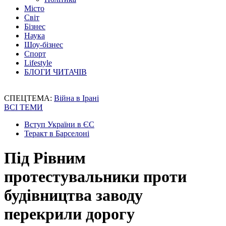
Місто
Світ
Бізнес
Наука
Шоу-бізнес
Спорт
Lifestyle
БЛОГИ ЧИТАЧІВ
СПЕЦТЕМА:
Війна в Ірані
ВСІ ТЕМИ
Вступ України в ЄС
Теракт в Барселоні
Під Рівним
протестувальники проти
будівництва заводу
перекрили дорогу