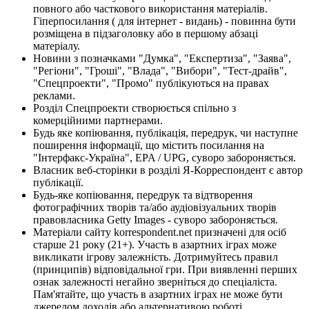
повного або часткового використання матеріалів.
Гіперпосилання ( для інтернет - видань) - повинна бути
розміщена в підзаголовку або в першому абзаці
матеріалу.
Новини з позначками "Думка", "Експертиза", "Заява",
"Регіони", "Гроші", "Влада", "Вибори", "Тест-драйв",
"Спецпроекти", "Промо" публікуються на правах
реклами.
Розділ Спецпроекти створюється спільно з
комерційними партнерами.
Будь яке копіювання, публікація, передрук, чи наступне
поширення інформації, що містить посилання на
"Інтерфакс-Україна", EPA / UPG, суворо забороняється.
Власник веб-сторінки в розділі Я-Корреспондент є автор
публікації.
Будь-яке копіювання, передрук та відтворення
фотографічних творів та/або аудіовізуальних творів
правовласника Getty Images - суворо забороняється.
Матеріали сайту korrespondent.net призначені для осіб
старше 21 року (21+). Участь в азартних іграх може
викликати ігрову залежність. Дотримуйтесь правил
(принципів) відповідальної гри. При виявленні перших
ознак залежності негайно зверніться до спеціаліста.
Пам'ятайте, що участь в азартних іграх не може бути
джерелом доходів або альтернативою роботі.