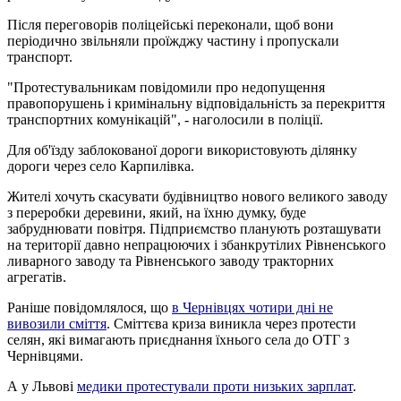
Після переговорів поліцейські переконали, щоб вони
періодично звільняли проїжджу частину і пропускали
транспорт.
"Протестувальникам повідомили про недопущення
правопорушень і кримінальну відповідальність за перекриття
транспортних комунікацій", - наголосили в поліції.
Для об'їзду заблокованої дороги використовують ділянку
дороги через село Карпилівка.
Жителі хочуть скасувати будівництво нового великого заводу
з переробки деревини, який, на їхню думку, буде
забруднювати повітря. Підприємство планують розташувати
на території давно непрацюючих і збанкрутілих Рівненського
ливарного заводу та Рівненського заводу тракторних
агрегатів.
Раніше повідомлялося, що
в Чернівцях чотири дні не
вивозили сміття
. Сміттєва криза виникла через протести
селян, які вимагають приєднання їхнього села до ОТГ з
Чернівцями.
А у Львові
медики протестували проти низьких зарплат
.