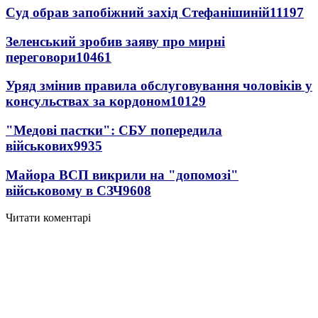
Суд обрав запобіжний захід Стефанішиній
11197
Зеленський зробив заяву про мирні
переговори
10461
Уряд змінив правила обслуговування чоловіків у
консульствах за кордоном
10129
"Медові пастки": СБУ попередила
військових
9935
Майора ВСП викрили на "допомозі"
військовому в СЗЧ
9608
Читати коментарі