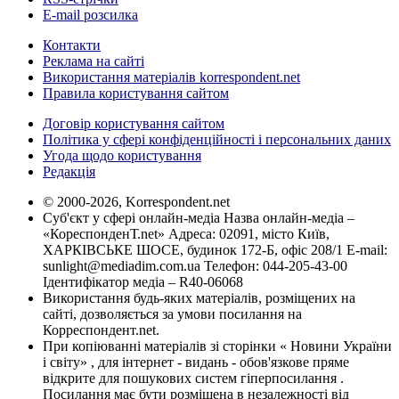
E-mail розсилка
Контакти
Реклама на сайті
Використання матеріалів korrespondent.net
Правила користування сайтом
Договір користування сайтом
Політика у сфері конфіденційності і персональних даних
Угода щодо користування
Редакція
© 2000-2026, Korrespondent.net
Суб'єкт у сфері онлайн-медіа Назва онлайн-медіа –
«КореспонденТ.net» Адреса: 02091, місто Київ,
ХАРКІВСЬКЕ ШОСЕ, будинок 172-Б, офіс 208/1 E-mail:
sunlight@mediadim.com.ua
Телефон: 044-205-43-00
Ідентифікатор медіа – R40-06068
Використання будь-яких матеріалів, розміщених на
сайті, дозволяється за умови посилання на
Корреспондент.net.
При копіюванні матеріалів зі сторінки « Новини України
і світу» , для інтернет - видань - обов'язкове пряме
відкрите для пошукових систем гіперпосилання .
Посилання має бути розміщена в незалежності від