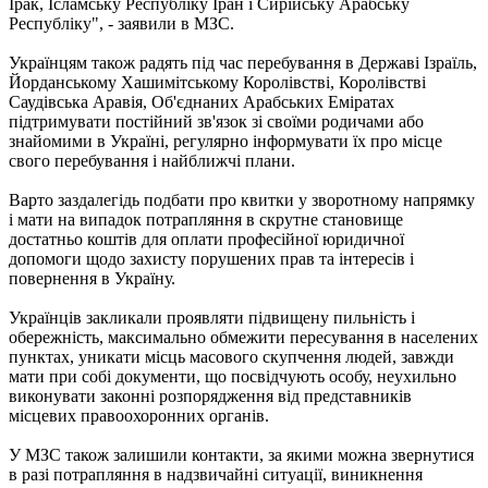
Ірак, Ісламську Республіку Іран і Сирійську Арабську
Республіку", - заявили в МЗС.
Українцям також радять під час перебування в Державі Ізраїль,
Йорданському Хашимітському Королівстві, Королівстві
Саудівська Аравія, Об'єднаних Арабських Еміратах
підтримувати постійний зв'язок зі своїми родичами або
знайомими в Україні, регулярно інформувати їх про місце
свого перебування і найближчі плани.
Варто заздалегідь подбати про квитки у зворотному напрямку
і мати на випадок потрапляння в скрутне становище
достатньо коштів для оплати професійної юридичної
допомоги щодо захисту порушених прав та інтересів і
повернення в Україну.
Українців закликали проявляти підвищену пильність і
обережність, максимально обмежити пересування в населених
пунктах, уникати місць масового скупчення людей, завжди
мати при собі документи, що посвідчують особу, неухильно
виконувати законні розпорядження від представників
місцевих правоохоронних органів.
У МЗС також залишили контакти, за якими можна звернутися
в разі потрапляння в надзвичайні ситуації, виникнення