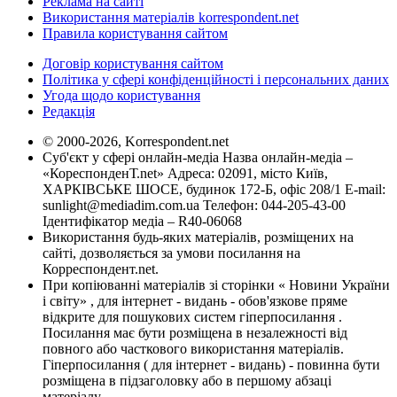
Реклама на сайті
Використання матеріалів korrespondent.net
Правила користування сайтом
Договір користування сайтом
Політика у сфері конфіденційності і персональних даних
Угода щодо користування
Редакція
© 2000-2026, Korrespondent.net
Суб'єкт у сфері онлайн-медіа Назва онлайн-медіа –
«КореспонденТ.net» Адреса: 02091, місто Київ,
ХАРКІВСЬКЕ ШОСЕ, будинок 172-Б, офіс 208/1 E-mail:
sunlight@mediadim.com.ua
Телефон: 044-205-43-00
Ідентифікатор медіа – R40-06068
Використання будь-яких матеріалів, розміщених на
сайті, дозволяється за умови посилання на
Корреспондент.net.
При копіюванні матеріалів зі сторінки « Новини України
і світу» , для інтернет - видань - обов'язкове пряме
відкрите для пошукових систем гіперпосилання .
Посилання має бути розміщена в незалежності від
повного або часткового використання матеріалів.
Гіперпосилання ( для інтернет - видань) - повинна бути
розміщена в підзаголовку або в першому абзаці
матеріалу.