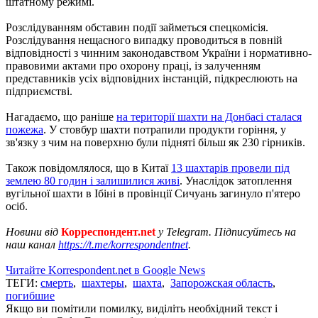
штатному режимі.
Розслідуванням обставин події займеться спецкомісія.
Розслідування нещасного випадку проводиться в повній
відповідності з чинним законодавством України і нормативно-
правовими актами про охорону праці, із залученням
представників усіх відповідних інстанцій, підкреслюють на
підприємстві.
Нагадаємо, що раніше
на території шахти на Донбасі сталася
пожежа
. У стовбур шахти потрапили продукти горіння, у
зв'язку з чим на поверхню були підняті більш як 230 гірників.
Також повідомлялося, що в Китаї
13 шахтарів провели під
землею 80 годин і залишилися живі
. Унаслідок затоплення
вугільної шахти в Ібіні в провінції Сичуань загинуло п'ятеро
осіб.
Новини від
Корреспондент.net
у Telegram. Підписуйтесь на
наш канал
https://t.me/korrespondentnet
.
Читайте Korrespondent.net в Google News
ТЕГИ:
смерть
,
шахтеры
,
шахта
,
Запорожская область
,
погибшие
Якщо ви помітили помилку, виділіть необхідний текст і