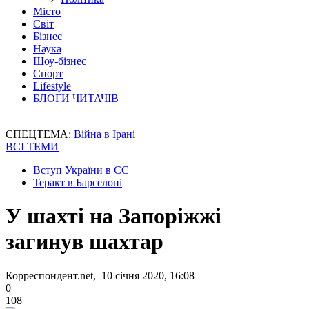
Місто
Світ
Бізнес
Наука
Шоу-бізнес
Спорт
Lifestyle
БЛОГИ ЧИТАЧІВ
СПЕЦТЕМА:
Війна в Ірані
ВСІ ТЕМИ
Вступ України в ЄС
Теракт в Барселоні
У шахті на Запоріжжі
загинув шахтар
Корреспондент.net, 10 січня 2020, 16:08
0
108