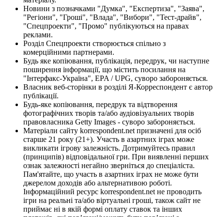
Новини з позначками "Думка", "Експертиза", "Заява",
"Регіони", "Гроші", "Влада", "Вибори", "Тест-драйв",
"Спецпроекти", "Промо" публікуються на правах
реклами.
Розділ Спецпроекти створюється спільно з
комерційними партнерами.
Будь яке копіювання, публікація, передрук, чи наступне
поширення інформації, що містить посилання на
"Інтерфакс-Україна", EPA / UPG, суворо забороняється.
Власник веб-сторінки в розділі Я-Корреспондент є автор
публікації.
Будь-яке копіювання, передрук та відтворення
фотографічних творів та/або аудіовізуальних творів
правовласника Getty Images - суворо забороняється.
Матеріали сайту korrespondent.net призначені для осіб
старше 21 року (21+). Участь в азартних іграх може
викликати ігрову залежність. Дотримуйтесь правил
(принципів) відповідальної гри. При виявленні перших
ознак залежності негайно зверніться до спеціаліста.
Пам'ятайте, що участь в азартних іграх не може бути
джерелом доходів або альтернативою роботі.
Інформаційний ресурс korrespondent.net не проводить
ігри на реальні та/або віртуальні гроші, також сайт не
приймає ні в якій формі оплату ставок та інших