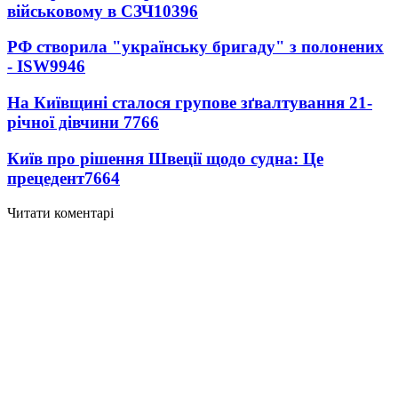
військовому в СЗЧ
10396
РФ створила "українську бригаду" з полонених
- ISW
9946
На Київщині сталося групове зґвалтування 21-
річної дівчини
7766
Київ про рішення Швеції щодо судна: Це
прецедент
7664
Читати коментарі