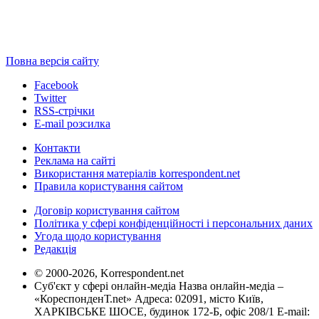
Повна версія сайту
Facebook
Twitter
RSS-стрічки
E-mail розсилка
Контакти
Реклама на сайті
Використання матеріалів korrespondent.net
Правила користування сайтом
Договір користування сайтом
Політика у сфері конфіденційності і персональних даних
Угода щодо користування
Редакція
© 2000-2026, Korrespondent.net
Суб'єкт у сфері онлайн-медіа Назва онлайн-медіа –
«КореспонденТ.net» Адреса: 02091, місто Київ,
ХАРКІВСЬКЕ ШОСЕ, будинок 172-Б, офіс 208/1 E-mail: