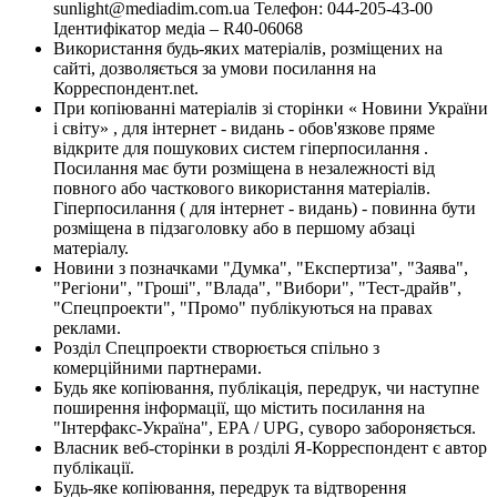
sunlight@mediadim.com.ua
Телефон: 044-205-43-00
Ідентифікатор медіа – R40-06068
Використання будь-яких матеріалів, розміщених на
сайті, дозволяється за умови посилання на
Корреспондент.net.
При копіюванні матеріалів зі сторінки « Новини України
і світу» , для інтернет - видань - обов'язкове пряме
відкрите для пошукових систем гіперпосилання .
Посилання має бути розміщена в незалежності від
повного або часткового використання матеріалів.
Гіперпосилання ( для інтернет - видань) - повинна бути
розміщена в підзаголовку або в першому абзаці
матеріалу.
Новини з позначками "Думка", "Експертиза", "Заява",
"Регіони", "Гроші", "Влада", "Вибори", "Тест-драйв",
"Спецпроекти", "Промо" публікуються на правах
реклами.
Розділ Спецпроекти створюється спільно з
комерційними партнерами.
Будь яке копіювання, публікація, передрук, чи наступне
поширення інформації, що містить посилання на
"Інтерфакс-Україна", EPA / UPG, суворо забороняється.
Власник веб-сторінки в розділі Я-Корреспондент є автор
публікації.
Будь-яке копіювання, передрук та відтворення