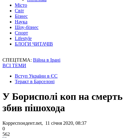
Місто
Світ
Бізнес
Наука
Шоу-бізнес
Спорт
Lifestyle
БЛОГИ ЧИТАЧІВ
СПЕЦТЕМА:
Війна в Ірані
ВСІ ТЕМИ
Вступ України в ЄС
Теракт в Барселоні
У Борисполі коп на смерть
збив пішохода
Корреспондент.net, 11 січня 2020, 08:37
0
562