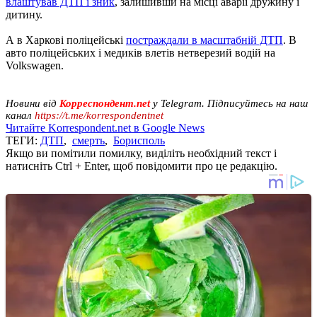
влаштував ДТП і зник
, залишивши на місці аварії дружину і
дитину.
А в Харкові поліцейські
постраждали в масштабній ДТП
. В
авто поліцейських і медиків влетів нетверезий водій на
Volkswagen.
Новини від
Корреспондент.net
у Telegram. Підписуйтесь на наш
канал
https://t.me/korrespondentnet
Читайте Korrespondent.net в Google News
ТЕГИ:
ДТП
,
смерть
,
Борисполь
Якщо ви помітили помилку, виділіть необхідний текст і
натисніть Ctrl + Enter, щоб повідомити про це редакцію.