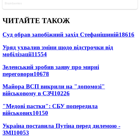
ЧИТАЙТЕ ТАКОЖ
Суд обрав запобіжний захід Стефанішиній
18616
Уряд ухвалив зміни щодо відстрочки від
мобілізації
11554
Зеленський зробив заяву про мирні
переговори
10678
Майора ВСП викрили на "допомозі"
військовому в СЗЧ
10226
"Медові пастки": СБУ попередила
військових
10150
Україна поставила Путіна перед дилемою -
ЗМІ
10053