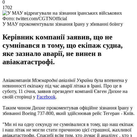
0
1702
Фото: twitter.com/CGTNOfficial
У МАУ прокоментували зізнання Ірану у збиванні боїнгу
Керівник компанії заявив, що не
сумнівався в тому, що екіпаж судна,
яке зазнало аварії, не винен в
авіакатастрофі.
Авіакомпанія
Міжнародні авіалінії України
була впевнена у
невинності екіпажу під час аварії літака в Ірані. Про це в
суботу, 11 січня, заявив президент компанії Євген Дихне на
своїй сторінці у
Facebook
.
Таким чином Дихне прокоментував офіційне зізнання Ірану у
збиванні Boeing 737-800, який здійснював рейс Тегеран - Київ.
"Ми ні на одну секунду не сумнівалися в тому, що наш екіпаж
і наш літак не могли стати причиною цієї страшної, жахливої ​​
авіакатастрофи. Спасибі всім тим, хто думає й аналізує , хто з