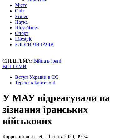
Місто
Світ
Бізнес
Наука
Шоу-бізнес
Спорт
Lifestyle
БЛОГИ ЧИТАЧІВ
СПЕЦТЕМА:
Війна в Ірані
ВСІ ТЕМИ
Вступ України в ЄС
Теракт в Барселоні
У МАУ відреагували на
зізнання іранських
військових
Корреспондент.net, 11 січня 2020, 09:54