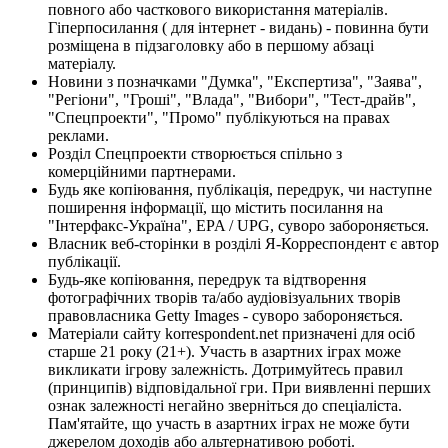
повного або часткового використання матеріалів.
Гіперпосилання ( для інтернет - видань) - повинна бути
розміщена в підзаголовку або в першому абзаці
матеріалу.
Новини з позначками "Думка", "Експертиза", "Заява",
"Регіони", "Гроші", "Влада", "Вибори", "Тест-драйв",
"Спецпроекти", "Промо" публікуються на правах
реклами.
Розділ Спецпроекти створюється спільно з
комерційними партнерами.
Будь яке копіювання, публікація, передрук, чи наступне
поширення інформації, що містить посилання на
"Інтерфакс-Україна", EPA / UPG, суворо забороняється.
Власник веб-сторінки в розділі Я-Корреспондент є автор
публікації.
Будь-яке копіювання, передрук та відтворення
фотографічних творів та/або аудіовізуальних творів
правовласника Getty Images - суворо забороняється.
Матеріали сайту korrespondent.net призначені для осіб
старше 21 року (21+). Участь в азартних іграх може
викликати ігрову залежність. Дотримуйтесь правил
(принципів) відповідальної гри. При виявленні перших
ознак залежності негайно зверніться до спеціаліста.
Пам'ятайте, що участь в азартних іграх не може бути
джерелом доходів або альтернативою роботі.