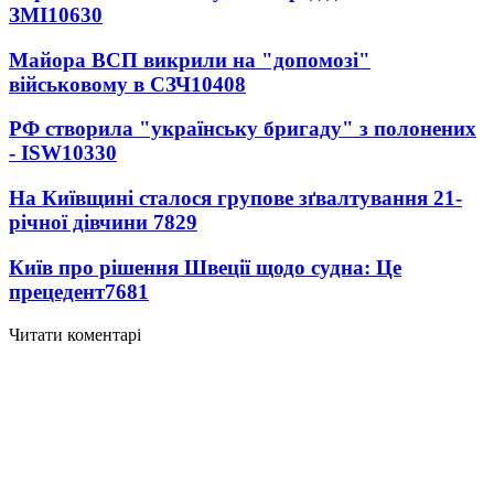
ЗМІ
10630
Майора ВСП викрили на "допомозі"
військовому в СЗЧ
10408
РФ створила "українську бригаду" з полонених
- ISW
10330
На Київщині сталося групове зґвалтування 21-
річної дівчини
7829
Київ про рішення Швеції щодо судна: Це
прецедент
7681
Читати коментарі