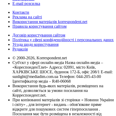
E-mail розсилка
Контакти
Реклама на сайті
Використання матеріалів korrespondent.net
Правила користування сайтом
Договір користування сайтом
Політика у сфері конфіденційності і персональних даних
Угода щодо користування
Редакція
© 2000-2026, Korrespondent.net
Суб'єкт у сфері онлайн-медіа Назва онлайн-медіа –
«КореспонденТ.net» Адреса: 02091, місто Київ,
ХАРКІВСЬКЕ ШОСЕ, будинок 172-Б, офіс 208/1 E-mail:
sunlight@mediadim.com.ua
Телефон: 044-205-43-00
Ідентифікатор медіа – R40-06068
Використання будь-яких матеріалів, розміщених на
сайті, дозволяється за умови посилання на
Корреспондент.net.
При копіюванні матеріалів зі сторінки « Новини України
і світу» , для інтернет - видань - обов'язкове пряме
відкрите для пошукових систем гіперпосилання .
Посилання має бути розміщена в незалежності від