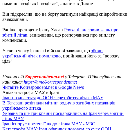
нами це розділяв і розділяє", - написав Дихне.
Він підкреслив, що на борту загинули найкращі співробітники
авіакомпанії.
Раніше президент Ірану Хасан
Роухані висловив жаль про
збитий літак
, зазначивши, що розпорядився про виплату
компенсації.
У свою чергу іранські військові заявили, що
збили
український літак помилково
, прийнявши його за "ворожу
ціль".
Новини від
Корреспондент.net
у Telegram. Підписуйтесь на
наш канал
https://t.me/korrespondentnet
Читайте Korrespondent.net в Google News
Авіакатастрофа МАУ в Ірані
Іран позивається до ООН через збиття літака МАУ
В Тегерані розігнали мітинг родичів загиблих пасажирів
українського літака
Україна та ще три країни поскаржились на Іран через збитий
літак МАУ
Іран ігнорує претензії щодо літака МАУ - МЗС
Катастрофа МАУ: Іран обурився позовом до суду ООН