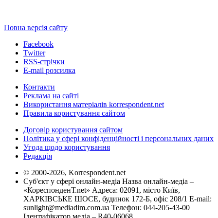
Повна версія сайту
Facebook
Twitter
RSS-стрічки
E-mail розсилка
Контакти
Реклама на сайті
Використання матеріалів korrespondent.net
Правила користування сайтом
Договір користування сайтом
Політика у сфері конфіденційності і персональних даних
Угода щодо користування
Редакція
© 2000-2026, Korrespondent.net
Суб'єкт у сфері онлайн-медіа Назва онлайн-медіа –
«КореспонденТ.net» Адреса: 02091, місто Київ,
ХАРКІВСЬКЕ ШОСЕ, будинок 172-Б, офіс 208/1 E-mail:
sunlight@mediadim.com.ua
Телефон: 044-205-43-00
Ідентифікатор медіа – R40-06068