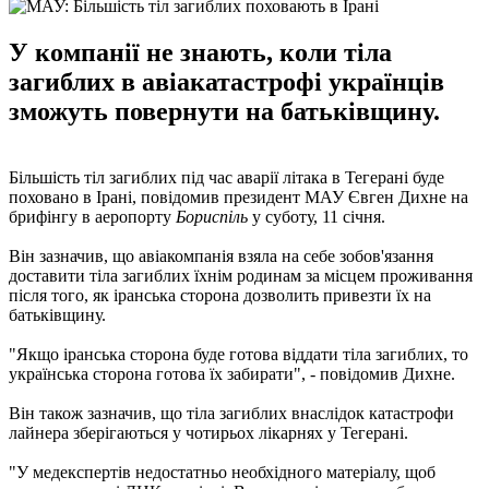
У компанії не знають, коли тіла
загиблих в авіакатастрофі українців
зможуть повернути на батьківщину.
Більшість тіл загиблих під час аварії літака в Тегерані буде
поховано в Ірані, повідомив президент МАУ Євген Дихне на
брифінгу в аеропорту
Бориспіль
у суботу, 11 січня.
Він зазначив, що авіакомпанія взяла на себе зобов'язання
доставити тіла загиблих їхнім родинам за місцем проживання
після того, як іранська сторона дозволить привезти їх на
батьківщину.
"Якщо іранська сторона буде готова віддати тіла загиблих, то
українська сторона готова їх забирати", - повідомив Дихне.
Він також зазначив, що тіла загиблих внаслідок катастрофи
лайнера зберігаються у чотирьох лікарнях у Тегерані.
"У медекспертів недостатньо необхідного матеріалу, щоб