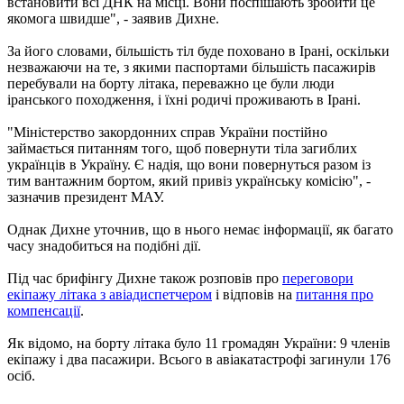
встановити всі ДНК на місці. Вони поспішають зробити це
якомога швидше", - заявив Дихне.
За його словами, більшість тіл буде поховано в Ірані, оскільки
незважаючи на те, з якими паспортами більшість пасажирів
перебували на борту літака, переважно це були люди
іранського походження, і їхні родичі проживають в Ірані.
"Міністерство закордонних справ України постійно
займається питанням того, щоб повернути тіла загиблих
українців в Україну. Є надія, що вони повернуться разом із
тим вантажним бортом, який привіз українську комісію", -
зазначив президент МАУ.
Однак Дихне уточнив, що в нього немає інформації, як багато
часу знадобиться на подібні дії.
Під час брифінгу Дихне також розповів про
переговори
екіпажу літака з авіадиспетчером
і відповів на
питання про
компенсації
.
Як відомо, на борту літака було 11 громадян України: 9 членів
екіпажу і два пасажири. Всього в авіакатастрофі загинули 176
осіб.