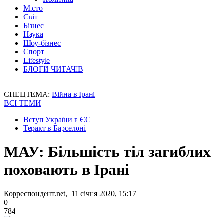
Місто
Світ
Бізнес
Наука
Шоу-бізнес
Спорт
Lifestyle
БЛОГИ ЧИТАЧІВ
СПЕЦТЕМА:
Війна в Ірані
ВСІ ТЕМИ
Вступ України в ЄС
Теракт в Барселоні
МАУ: Більшість тіл загиблих
поховають в Ірані
Корреспондент.net, 11 січня 2020, 15:17
0
784