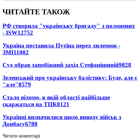
ЧИТАЙТЕ ТАКОЖ
РФ створила "українську бригаду" з полонених
- ISW
12752
Україна поставила Путіна перед дилемою -
ЗМІ
11002
Суд обрав запобіжний захід Стефанішиній
9828
Зеленський про українську балістику: Буде, але є
"але"
8579
Стало відомо, в якій області найбільше
скаржаться на ТЦК
8121
Українці визначилися щодо виводу військ з
Донбасу
6788
Читати коментарі