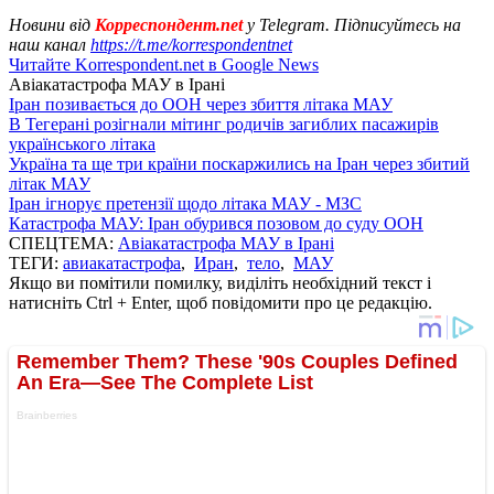
Новини від
Корреспондент.net
у Telegram. Підписуйтесь на
наш канал
https://t.me/korrespondentnet
Читайте Korrespondent.net в Google News
Авіакатастрофа МАУ в Ірані
Іран позивається до ООН через збиття літака МАУ
В Тегерані розігнали мітинг родичів загиблих пасажирів
українського літака
Україна та ще три країни поскаржились на Іран через збитий
літак МАУ
Іран ігнорує претензії щодо літака МАУ - МЗС
Катастрофа МАУ: Іран обурився позовом до суду ООН
СПЕЦТЕМА:
Авіакатастрофа МАУ в Ірані
ТЕГИ:
авиакатастрофа
,
Иран
,
тело
,
МАУ
Якщо ви помітили помилку, виділіть необхідний текст і
натисніть Ctrl + Enter, щоб повідомити про це редакцію.