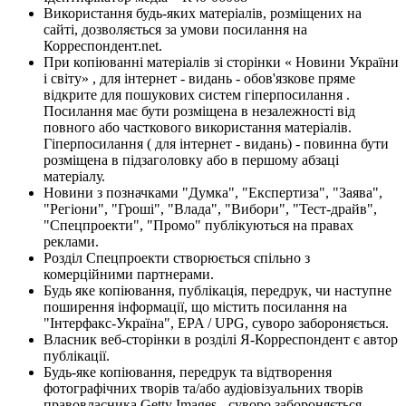
Використання будь-яких матеріалів, розміщених на
сайті, дозволяється за умови посилання на
Корреспондент.net.
При копіюванні матеріалів зі сторінки « Новини України
і світу» , для інтернет - видань - обов'язкове пряме
відкрите для пошукових систем гіперпосилання .
Посилання має бути розміщена в незалежності від
повного або часткового використання матеріалів.
Гіперпосилання ( для інтернет - видань) - повинна бути
розміщена в підзаголовку або в першому абзаці
матеріалу.
Новини з позначками "Думка", "Експертиза", "Заява",
"Регіони", "Гроші", "Влада", "Вибори", "Тест-драйв",
"Спецпроекти", "Промо" публікуються на правах
реклами.
Розділ Спецпроекти створюється спільно з
комерційними партнерами.
Будь яке копіювання, публікація, передрук, чи наступне
поширення інформації, що містить посилання на
"Інтерфакс-Україна", EPA / UPG, суворо забороняється.
Власник веб-сторінки в розділі Я-Корреспондент є автор
публікації.
Будь-яке копіювання, передрук та відтворення
фотографічних творів та/або аудіовізуальних творів
правовласника Getty Images - суворо забороняється.