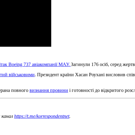
так Boeing 737 авіакомпанії МАУ.
Загинули 176 осіб, серед жертв 
итий військовими
. Президент країни Хасан Роухані висловив спів
герана повного
визнання провини
і готовності до відкритого розс
ш канал
https://t.me/korrespondentnet
.