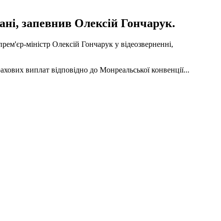
ані, запевнив Олексій Гончарук.
прем'єр-міністр Олексій Гончарук у відеозверненні,
ахових виплат відповідно до Монреальської конвенції...