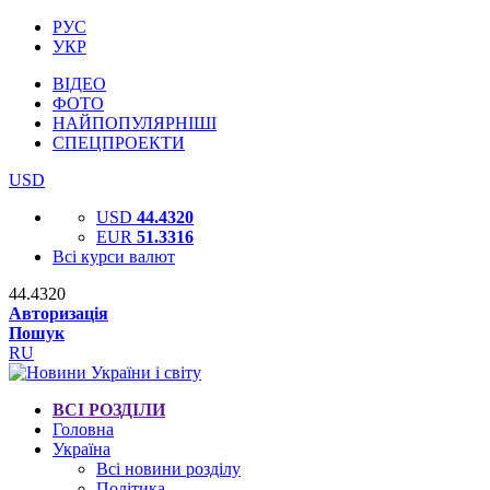
РУС
УКР
ВІДЕО
ФОТО
НАЙПОПУЛЯРНІШІ
СПЕЦПРОЕКТИ
USD
USD
44.4320
EUR
51.3316
Всі курси валют
44.4320
Авторизація
Пошук
RU
ВСІ РОЗДІЛИ
Головна
Україна
Всі новини розділу
Політика