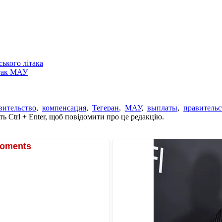
ського літака
ітак МАУ
вительство
,
компенсация
,
Тегеран
,
МАУ
,
выплаты
,
правитель
ь Ctrl + Enter, щоб повідомити про це редакцію.