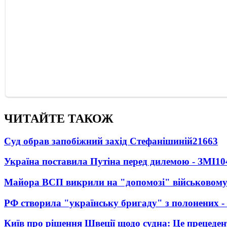
ЧИТАЙТЕ ТАКОЖ
Суд обрав запобіжний захід Стефанішиній
21663
Україна поставила Путіна перед дилемою - ЗМІ
10
Майора ВСП викрили на "допомозі" військовому
РФ створила "українську бригаду" з полонених -
Київ про рішення Швеції щодо судна: Це прецеден