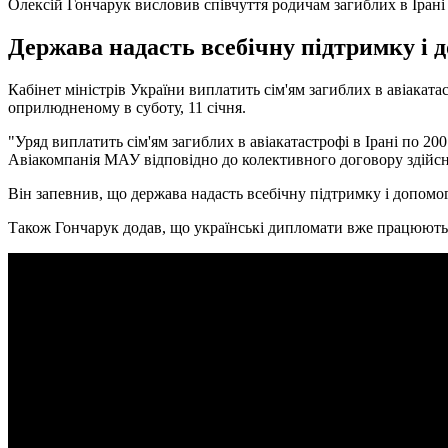
Олексій Гончарук висловив співчуття родичам загиблих в Ірані
Держава надасть всебічну підтримку і д
Кабінет міністрів України виплатить сім'ям загиблих в авіаката
оприлюдненому в суботу, 11 січня.
"Уряд виплатить сім'ям загиблих в авіакатастрофі в Ірані по 2
Авіакомпанія МАУ відповідно до колективного договору здійснит
Він запевнив, що держава надасть всебічну підтримку і допомог
Також Гончарук додав, що українські дипломати вже працюють 