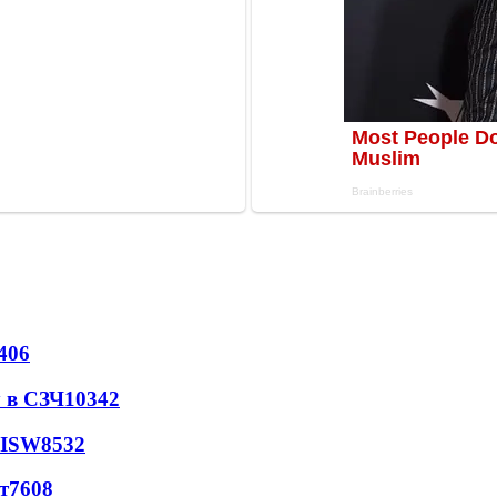
406
 в СЗЧ
10342
 ISW
8532
т
7608