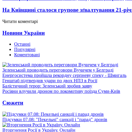
На Київщині сталося групове зґвалтування 21-річ
Читати коментарі
Новини України
Останні
Популярні
Коментовані
Зеленський проводить переговори Вучичем у Белграді
Енергосистема пройшла рекордну серпневу спеку - Шмигаль
Генштаб підтвердив удари по двох НПЗ в Росії
Балістичний терор: Зеленський зробив заяву
Росіяни влучили дроном по локомотиву поїзда Суми-Київ
Сюжети
Підсумки 07.08: "Пекельні" санкції і "парад" дронів
Вторгнення Росії в Україну. Онлайн