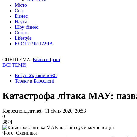
Місто
Світ
Бізнес
Наука
Шоу-бізнес
Спорт
Lifestyle
БЛОГИ ЧИТАЧІВ
СПЕЦТЕМА:
Війна в Ірані
ВСІ ТЕМИ
Вступ України в ЄС
Теракт в Барселоні
Катастрофа літака МАУ: назв
Корреспондент.net, 11 січня 2020, 20:53
0
3874
Фото: Скриншот