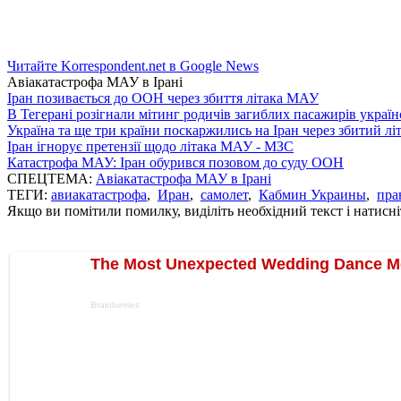
Читайте Korrespondent.net в Google News
Авіакатастрофа МАУ в Ірані
Іран позивається до ООН через збиття літака МАУ
В Тегерані розігнали мітинг родичів загиблих пасажирів україн
Україна та ще три країни поскаржились на Іран через збитий л
Іран ігнорує претензії щодо літака МАУ - МЗС
Катастрофа МАУ: Іран обурився позовом до суду ООН
СПЕЦТЕМА:
Авіакатастрофа МАУ в Ірані
ТЕГИ:
авиакатастрофа
,
Иран
,
самолет
,
Кабмин Украины
,
пра
Якщо ви помітили помилку, виділіть необхідний текст і натисніт