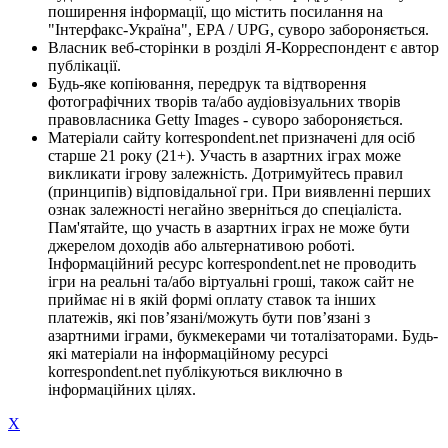
поширення інформації, що містить посилання на
"Інтерфакс-Україна", EPA / UPG, суворо забороняється.
Власник веб-сторінки в розділі Я-Корреспондент є автор
публікації.
Будь-яке копіювання, передрук та відтворення
фотографічних творів та/або аудіовізуальних творів
правовласника Getty Images - суворо забороняється.
Матеріали сайту korrespondent.net призначені для осіб
старше 21 року (21+). Участь в азартних іграх може
викликати ігрову залежність. Дотримуйтесь правил
(принципів) відповідальної гри. При виявленні перших
ознак залежності негайно зверніться до спеціаліста.
Пам'ятайте, що участь в азартних іграх не може бути
джерелом доходів або альтернативою роботі.
Інформаційний ресурс korrespondent.net не проводить
ігри на реальні та/або віртуальні гроші, також сайт не
приймає ні в якій формі оплату ставок та інших
платежів, які пов’язані/можуть бути пов’язані з
азартними іграми, букмекерами чи тоталізаторами. Будь-
які матеріали на інформаційному ресурсі
korrespondent.net публікуються виключно в
інформаційних цілях.
X