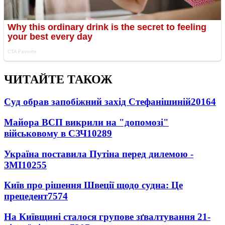
ЧИТАЙТЕ ТАКОЖ
Суд обрав запобіжний захід Стефанішиній
20164
Майора ВСП викрили на "допомозі"
військовому в СЗЧ
10289
Україна поставила Путіна перед дилемою -
ЗМІ
10255
Київ про рішення Швеції щодо судна: Це
прецедент
7574
На Київщині сталося групове зґвалтування 21-