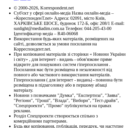
© 2000-2026, Korrespondent.net
Суб'єкт у сфері онлайн-медіа Назва онлайн-медіа –
«КореспонденТ.net» Адреса: 02091, місто Київ,
ХАРКІВСЬКЕ ШОСЕ, будинок 172-Б, офіс 208/1 E-mail:
sunlight@mediadim.com.ua
Телефон: 044-205-43-00
Ідентифікатор медіа – R40-06068
Використання будь-яких матеріалів, розміщених на
сайті, дозволяється за умови посилання на
Корреспондент.net.
При копіюванні матеріалів зі сторінки « Новини України
і світу» , для інтернет - видань - обов'язкове пряме
відкрите для пошукових систем гіперпосилання .
Посилання має бути розміщена в незалежності від
повного або часткового використання матеріалів.
Гіперпосилання ( для інтернет - видань) - повинна бути
розміщена в підзаголовку або в першому абзаці
матеріалу.
Новини з позначками "Думка", "Експертиза", "Заява",
"Регіони", "Гроші", "Влада", "Вибори", "Тест-драйв",
"Спецпроекти", "Промо" публікуються на правах
реклами.
Розділ Спецпроекти створюється спільно з
комерційними партнерами.
Будь яке копіювання, публікація, передрук, чи наступне