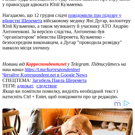
у правосуддя адвоката Юлії Кузьменко.
Нагадаємо, що 12 грудня слідчі
повідомили про підозру у
вбивстві Шеремета
військовому медику Яні Дугар, волонтеру
Юлії Кузьменко, а також музиканту й учаснику АТО Андрію
Антоненкові. За версією слідства, Антоненко був
"організатором" вбивства Шеремета, Кузьменко -
безпосереднім виконавцем, а Дугар "проводила розвідку"
навколо місця злочину.
Новини від
Корреспондент.net
у Telegram. Підписуйтесь на
наш канал
https://t.me/korrespondentnet
Читайте Korrespondent.net в Google News
СПЕЦТЕМА:
Загибель Павла Шеремета
ТЕГИ:
адвокат
,
следствие
Якщо ви помітили помилку, виділіть необхідний текст і
натисніть Ctrl + Enter, щоб повідомити про це редакцію.