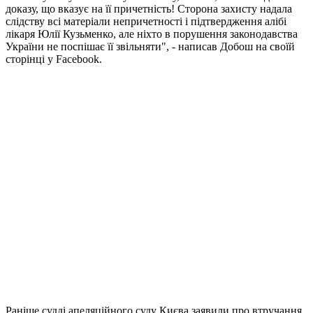
доказу, що вказує на її причетність! Сторона захисту надала
слідству всі матеріали непричетності і підтвердження алібі
лікаря Юлії Кузьменко, але ніхто в порушення законодавства
України не поспішає її звільняти", - написав Добош на своїй
сторінці у Facebook.
Раніше судді апеляційного суду Києва заявили про втручання