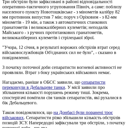
Три обстріли були зафіксовані в районі відповідальності
оперативно-тактичного угруповання Північ, а саме: поблизу
населеного пункту Новотошківське - з мінометів калібру 82
мм противник випустив 7 мін; поруч з Оріховим - з 82-мм
мінометів - 19 мін, а також з автоматичних станкових
гранатометів і великокаліберних кулеметів; неподалік
Майського - з ручних протитанкових гранатометів,
великокаліберних кулеметів і стрілецької зброї.
"Учора, 12 січня, в результаті ворожих обстрілів втрат серед
військовослужбовців Об'єднаних сил не було", - сказано в
повідомленні.
З початку поточної доби сепаратисти вогневої активності не
проявляли. Втрат з боку українських військових немає.
Нагадаємо, раніше в ОБСЄ заявили, що
сепаратисти
перекинули в Дебальцеве танки
. У місії заявили про
збільшення кількості порушень режиму тиші. Зокрема,
спостерігачі помітили сім танків сепаратистів, які рухалися в
бік Дебальцевого.
Також повідомлялося, що
на Донбасі були поранені троє
військових
. Сепаратисти різко збільшили кількість обстрілів
позицій ЗСУ. Напередодні зафіксували три обстріли, з початку
поточної доби - ще два.