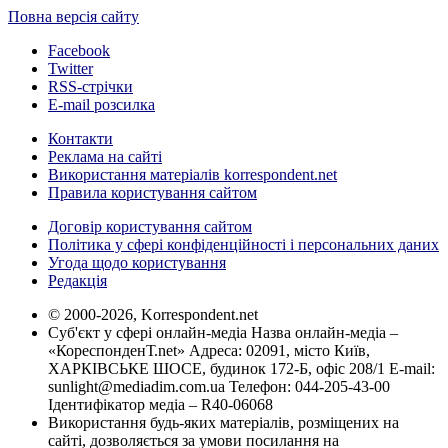
Повна версія сайту
Facebook
Twitter
RSS-стрічки
E-mail розсилка
Контакти
Реклама на сайті
Використання матеріалів korrespondent.net
Правила користування сайтом
Договір користування сайтом
Політика у сфері конфіденційності і персональних даних
Угода щодо користування
Редакція
© 2000-2026, Korrespondent.net
Суб'єкт у сфері онлайн-медіа Назва онлайн-медіа –
«КореспонденТ.net» Адреса: 02091, місто Київ,
ХАРКІВСЬКЕ ШОСЕ, будинок 172-Б, офіс 208/1 E-mail:
sunlight@mediadim.com.ua
Телефон: 044-205-43-00
Ідентифікатор медіа – R40-06068
Використання будь-яких матеріалів, розміщених на
сайті, дозволяється за умови посилання на