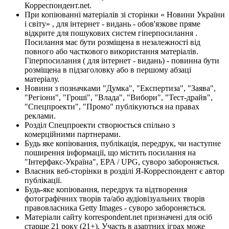
Корреспондент.net.
При копіюванні матеріалів зі сторінки « Новини України
і світу» , для інтернет - видань - обов'язкове пряме
відкрите для пошукових систем гіперпосилання .
Посилання має бути розміщена в незалежності від
повного або часткового використання матеріалів.
Гіперпосилання ( для інтернет - видань) - повинна бути
розміщена в підзаголовку або в першому абзаці
матеріалу.
Новини з позначками "Думка", "Експертиза", "Заява",
"Регіони", "Гроші", "Влада", "Вибори", "Тест-драйв",
"Спецпроекти", "Промо" публікуються на правах
реклами.
Розділ Спецпроекти створюється спільно з
комерційними партнерами.
Будь яке копіювання, публікація, передрук, чи наступне
поширення інформації, що містить посилання на
"Інтерфакс-Україна", EPA / UPG, суворо забороняється.
Власник веб-сторінки в розділі Я-Корреспондент є автор
публікації.
Будь-яке копіювання, передрук та відтворення
фотографічних творів та/або аудіовізуальних творів
правовласника Getty Images - суворо забороняється.
Матеріали сайту korrespondent.net призначені для осіб
старше 21 року (21+). Участь в азартних іграх може