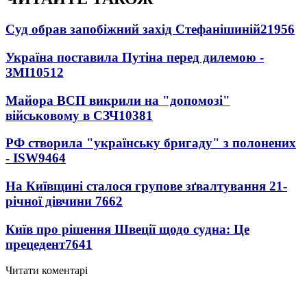
Суд обрав запобіжний захід Стефанішиній
21956
Україна поставила Путіна перед дилемою -
ЗМІ
10512
Майора ВСП викрили на "допомозі"
військовому в СЗЧ
10381
РФ створила "українську бригаду" з полонених
- ISW
9464
На Київщині сталося групове зґвалтування 21-
річної дівчини
7662
Київ про рішення Швеції щодо судна: Це
прецедент
7641
Читати коментарі