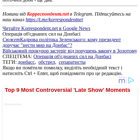
Новини від
Корреспондент.net
в Telegram. Підписуйтесь на
наш канал
https://t.me/korrespondentnet
Читайте Korrespondent.net в Google News
Операція об'єднаних сил на Донбасі
Сюжет
Кадрова політика Зеленського: кому президент
доручає "нести мир на Донбас"?
Військовий прокурор застеріг від порушень закону в Золотому
СПЕЦТЕМА:
Операція об'єднаних сил на Донбасі
ТЕГИ:
донбасс
,
обстрел
,
сепаратисты
Якщо ви помітили помилку, виділіть необхідний текст і
натисніть Ctrl + Enter, щоб повідомити про це редакцію.