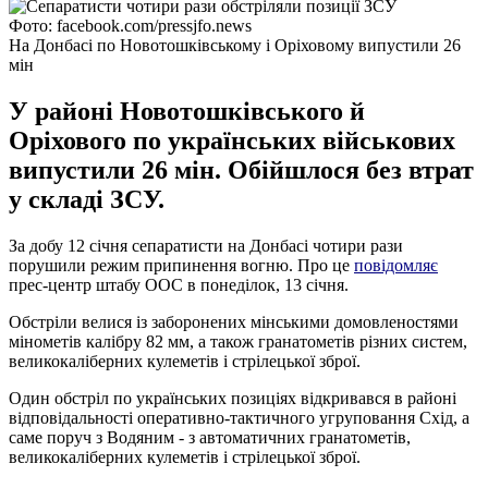
Фото: facebook.com/pressjfo.news
На Донбасі по Новотошківському і Оріховому випустили 26
мін
У районі Новотошківського й
Оріхового по українських військових
випустили 26 мін. Обійшлося без втрат
у складі ЗСУ.
За добу 12 січня сепаратисти на Донбасі чотири рази
порушили режим припинення вогню. Про це
повідомляє
прес-центр штабу ООС в понеділок, 13 січня.
Обстріли велися із заборонених мінськими домовленостями
мінометів калібру 82 мм, а також гранатометів різних систем,
великокаліберних кулеметів і стрілецької зброї.
Один обстріл по українських позиціях відкривався в районі
відповідальності оперативно-тактичного угруповання Схід, а
саме поруч з Водяним - з автоматичних гранатометів,
великокаліберних кулеметів і стрілецької зброї.