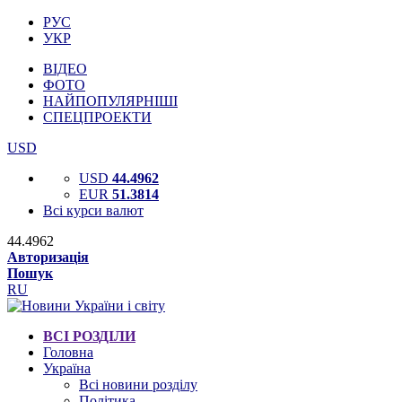
РУС
УКР
ВІДЕО
ФОТО
НАЙПОПУЛЯРНІШІ
СПЕЦПРОЕКТИ
USD
USD
44.4962
EUR
51.3814
Всі курси валют
44.4962
Авторизація
Пошук
RU
ВСІ РОЗДІЛИ
Головна
Україна
Всі новини розділу
Політика