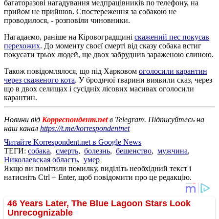
багаторазові нагадування медпрацівників по телефону, на
прийом не прийшов. Спостереження за собакою не
проводилося, - розповіли чиновники.
Нагадаємо, раніше на Кіровоградщині
скажений пес покусав
перехожих
. До моменту своєї смерті від сказу собака встиг
покусати трьох людей, ще двох забруднив зараженою слиною.
Також повідомлялося, що під Харковом
оголосили карантин
через скаженого кота
. У бродячої тварини виявили сказ, через
що в двох селищах і сусідніх лісових масивах оголосили
карантин.
Новини від
Корреспондент.net
в Telegram. Підписуйтесь на
наш канал
https://t.me/korrespondentnet
Читайте Korrespondent.net в Google News
ТЕГИ:
собака
,
смерть
,
болезнь
,
бешенство
,
мужчина
,
Николаевская область
,
умер
Якщо ви помітили помилку, виділіть необхідний текст і
натисніть Ctrl + Enter, щоб повідомити про це редакцію.