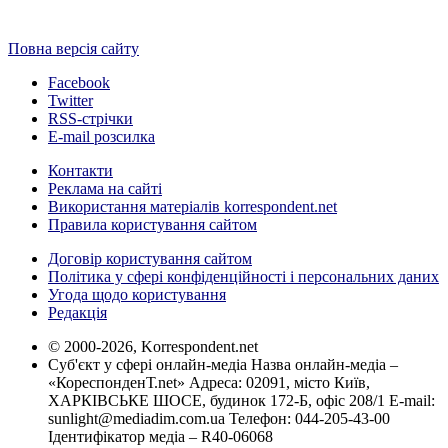
Повна версія сайту
Facebook
Twitter
RSS-стрічки
E-mail розсилка
Контакти
Реклама на сайті
Використання матеріалів korrespondent.net
Правила користування сайтом
Договір користування сайтом
Політика у сфері конфіденційності і персональних даних
Угода щодо користування
Редакція
© 2000-2026, Korrespondent.net
Суб'єкт у сфері онлайн-медіа Назва онлайн-медіа –
«КореспонденТ.net» Адреса: 02091, місто Київ,
ХАРКІВСЬКЕ ШОСЕ, будинок 172-Б, офіс 208/1 E-mail:
sunlight@mediadim.com.ua
Телефон: 044-205-43-00
Ідентифікатор медіа – R40-06068