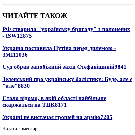
ЧИТАЙТЕ ТАКОЖ
РФ створила "українську бригаду" з полонених
- ISW
12875
Україна поставила Путіна перед дилемою -
ЗМІ
11036
Суд обрав запобіжний захід Стефанішиній
9841
Зеленський про українську балістику: Буде, але є
"але"
8830
Стало відомо, в якій області найбільше
скаржаться на ТЦК
8171
Україні не вистачає грошей на армію
7205
Читати коментарі