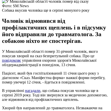
Фото: SM News
Собака вкусив чоловіка ще в серпні минулого року
Чоловік відмовився від
профілактичних щеплень і в підсумку
його відправили до травматолога. За
собакою ніхто не спостерігав.
У Миколаївській області помер 31-річний чоловік, якого
покусав хворий на сказ безпритульний собака. Про це
повідомляє
управління охорони здоров'я Миколаївської
облдержадміністрації в понеділок, 13 січня.
Пацієнт, який був госпіталізований 11 січня цього року з
діагнозом «Сказ. Маніфестна форма» важкої форми перебігу,
помер увечері 12 січня, - йдеться в повідомленні.
В управлінні
нагадали
, що собака покусав чоловіка ще в
серпні 2019 року. Тоді він звернувся за медичною допомогою,
але відмовився від профілактичних щеплень.
Хворий був направлений до травматолога. Незважаючи на