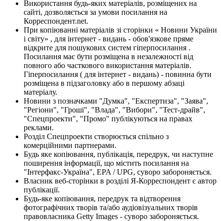
Використання будь-яких матеріалів, розміщених на
сайті, дозволяється за умови посилання на
Корреспондент.net.
При копіюванні матеріалів зі сторінки « Новини України
і світу» , для інтернет - видань - обов'язкове пряме
відкрите для пошукових систем гіперпосилання .
Посилання має бути розміщена в незалежності від
повного або часткового використання матеріалів.
Гіперпосилання ( для інтернет - видань) - повинна бути
розміщена в підзаголовку або в першому абзаці
матеріалу.
Новини з позначками "Думка", "Експертиза", "Заява",
"Регіони", "Гроші", "Влада", "Вибори", "Тест-драйв",
"Спецпроекти", "Промо" публікуються на правах
реклами.
Розділ Спецпроекти створюється спільно з
комерційними партнерами.
Будь яке копіювання, публікація, передрук, чи наступне
поширення інформації, що містить посилання на
"Інтерфакс-Україна", EPA / UPG, суворо забороняється.
Власник веб-сторінки в розділі Я-Корреспондент є автор
публікації.
Будь-яке копіювання, передрук та відтворення
фотографічних творів та/або аудіовізуальних творів
правовласника Getty Images - суворо забороняється.