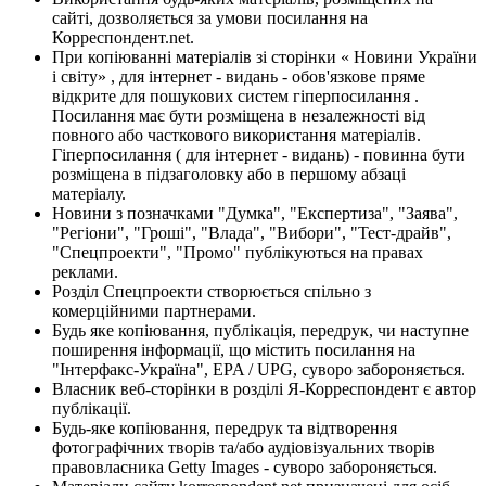
сайті, дозволяється за умови посилання на
Корреспондент.net.
При копіюванні матеріалів зі сторінки « Новини України
і світу» , для інтернет - видань - обов'язкове пряме
відкрите для пошукових систем гіперпосилання .
Посилання має бути розміщена в незалежності від
повного або часткового використання матеріалів.
Гіперпосилання ( для інтернет - видань) - повинна бути
розміщена в підзаголовку або в першому абзаці
матеріалу.
Новини з позначками "Думка", "Експертиза", "Заява",
"Регіони", "Гроші", "Влада", "Вибори", "Тест-драйв",
"Спецпроекти", "Промо" публікуються на правах
реклами.
Розділ Спецпроекти створюється спільно з
комерційними партнерами.
Будь яке копіювання, публікація, передрук, чи наступне
поширення інформації, що містить посилання на
"Інтерфакс-Україна", EPA / UPG, суворо забороняється.
Власник веб-сторінки в розділі Я-Корреспондент є автор
публікації.
Будь-яке копіювання, передрук та відтворення
фотографічних творів та/або аудіовізуальних творів
правовласника Getty Images - суворо забороняється.