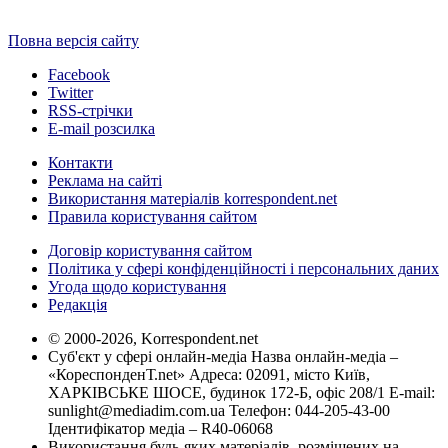
Повна версія сайту
Facebook
Twitter
RSS-стрічки
E-mail розсилка
Контакти
Реклама на сайті
Використання матеріалів korrespondent.net
Правила користування сайтом
Договір користування сайтом
Політика у сфері конфіденційності і персональних даних
Угода щодо користування
Редакція
© 2000-2026, Korrespondent.net
Суб'єкт у сфері онлайн-медіа Назва онлайн-медіа –
«КореспонденТ.net» Адреса: 02091, місто Київ,
ХАРКІВСЬКЕ ШОСЕ, будинок 172-Б, офіс 208/1 E-mail:
sunlight@mediadim.com.ua
Телефон: 044-205-43-00
Ідентифікатор медіа – R40-06068
Використання будь-яких матеріалів, розміщених на