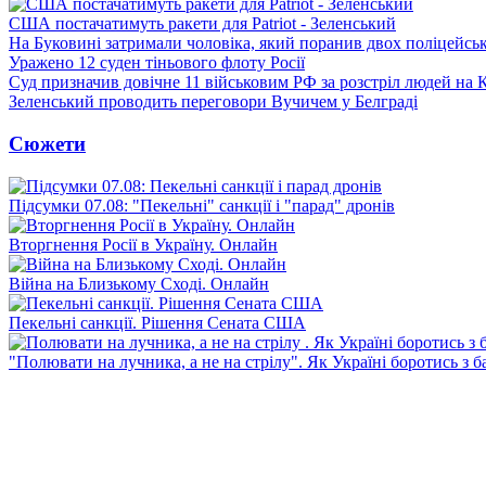
США постачатимуть ракети для Patriot - Зеленський
На Буковині затримали чоловіка, який поранив двох поліцейсь
Уражено 12 суден тіньового флоту Росії
Суд призначив довічне 11 військовим РФ за розстріл людей на 
Зеленський проводить переговори Вучичем у Белграді
Сюжети
Підсумки 07.08: "Пекельні" санкції і "парад" дронів
Вторгнення Росії в Україну. Онлайн
Війна на Близькому Сході. Онлайн
Пекельні санкції. Рішення Сената США
"Полювати на лучника, а не на стрілу". Як Україні боротись з 