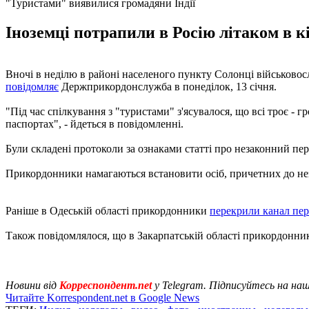
"Туристами" виявилися громадяни Індії
Іноземці потрапили в Росію літаком в кі
Вночі в неділю в районі населеного пункту Солонці військовосл
повідомляє
Держприкордонслужба в понеділок, 13 січня.
"Під час спілкування з "туристами" з'ясувалося, що всі троє - г
паспортах", - йдеться в повідомленні.
Були складені протоколи за ознаками статті про незаконний пе
Прикордонники намагаються встановити осіб, причетних до не
Раніше в Одеській області прикордонники
перекрили канал пе
Також повідомлялося, що в Закарпатській області прикордонн
Новини від
Корреспондент.net
у Telegram. Підписуйтесь на на
Читайте Korrespondent.net в Google News