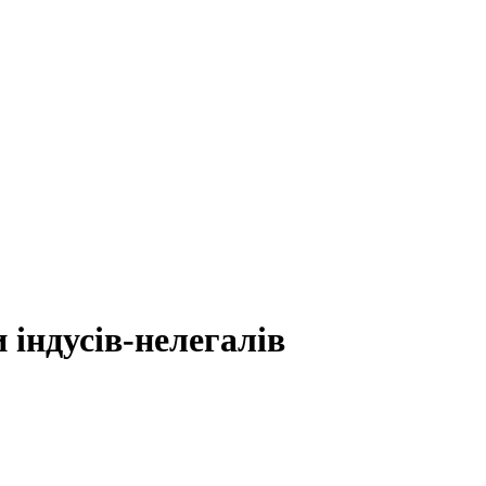
 індусів-нелегалів