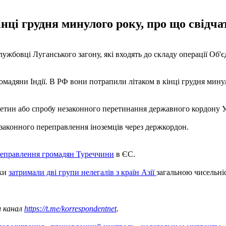
нці грудня минулого року, про що свідчать
ужбовці Луганського загону, які входять до складу операції Об'
ромадяни Індії. В РФ вони потрапили літаком в кінці грудня минуло
ретин або спробу незаконного перетинання державного кордону Ук
законного переправлення іноземців через держкордон.
реправлення громадян Туреччини
в ЄС.
ики
затримали дві групи нелегалів з країн Азії
загальною чисельні
ш канал
https://t.me/korrespondentnet
.