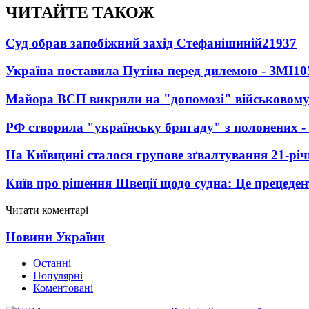
ЧИТАЙТЕ ТАКОЖ
Суд обрав запобіжний захід Стефанішиній
21937
Україна поставила Путіна перед дилемою - ЗМІ
10
Майора ВСП викрили на "допомозі" військовому
РФ створила "українську бригаду" з полонених -
На Київщині сталося групове зґвалтування 21-річ
Київ про рішення Швеції щодо судна: Це прецеден
Читати коментарі
Новини України
Останні
Популярні
Коментовані