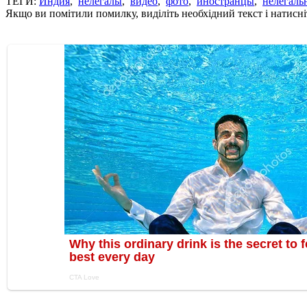
ТЕГИ:
Индия
,
нелегалы
,
видео
,
фото
,
иностранцы
,
нелегаль
Якщо ви помітили помилку, виділіть необхідний текст і натисніт