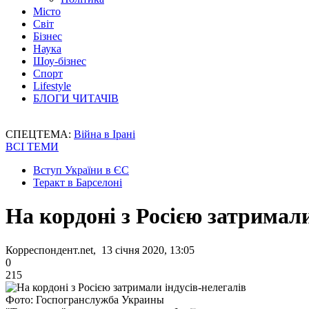
Місто
Світ
Бізнес
Наука
Шоу-бізнес
Спорт
Lifestyle
БЛОГИ ЧИТАЧІВ
СПЕЦТЕМА:
Війна в Ірані
ВСІ ТЕМИ
Вступ України в ЄС
Теракт в Барселоні
На кордоні з Росією затримали
Корреспондент.net, 13 січня 2020, 13:05
0
215
Фото: Госпогранслужба Украины