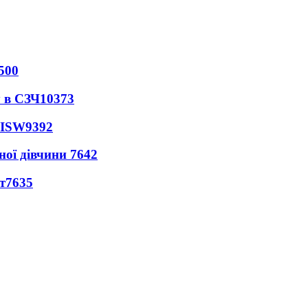
500
 в СЗЧ
10373
 ISW
9392
ної дівчини
7642
т
7635