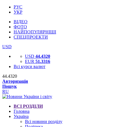
РУС
УКР
ВІДЕО
ФОТО
НАЙПОПУЛЯРНІШІ
СПЕЦПРОЕКТИ
USD
USD
44.4320
EUR
51.3316
Всі курси валют
44.4320
Авторизація
Пошук
RU
ВСІ РОЗДІЛИ
Головна
Україна
Всі новини розділу
Політика