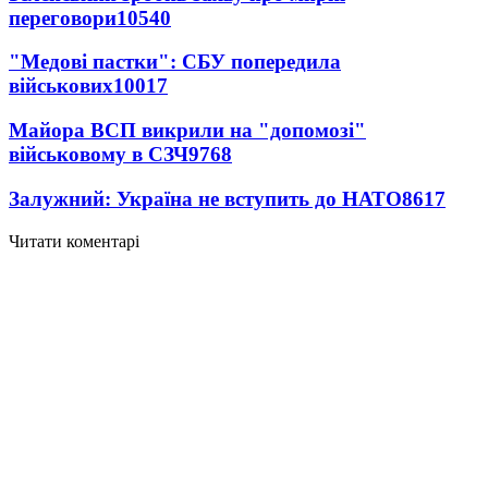
переговори
10540
"Медові пастки": СБУ попередила
військових
10017
Майора ВСП викрили на "допомозі"
військовому в СЗЧ
9768
Залужний: Україна не вступить до НАТО
8617
Читати коментарі