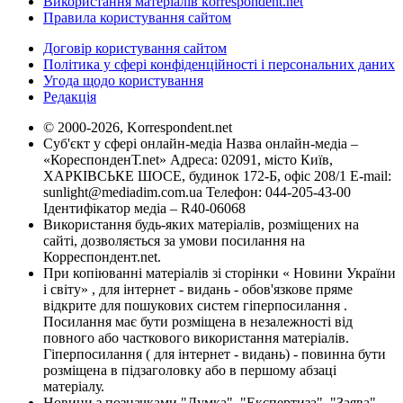
Використання матеріалів korrespondent.net
Правила користування сайтом
Договір користування сайтом
Політика у сфері конфіденційності і персональних даних
Угода щодо користування
Редакція
© 2000-2026, Korrespondent.net
Суб'єкт у сфері онлайн-медіа Назва онлайн-медіа –
«КореспонденТ.net» Адреса: 02091, місто Київ,
ХАРКІВСЬКЕ ШОСЕ, будинок 172-Б, офіс 208/1 E-mail:
sunlight@mediadim.com.ua
Телефон: 044-205-43-00
Ідентифікатор медіа – R40-06068
Використання будь-яких матеріалів, розміщених на
сайті, дозволяється за умови посилання на
Корреспондент.net.
При копіюванні матеріалів зі сторінки « Новини України
і світу» , для інтернет - видань - обов'язкове пряме
відкрите для пошукових систем гіперпосилання .
Посилання має бути розміщена в незалежності від
повного або часткового використання матеріалів.
Гіперпосилання ( для інтернет - видань) - повинна бути
розміщена в підзаголовку або в першому абзаці
матеріалу.
Новини з позначками "Думка", "Експертиза", "Заява",