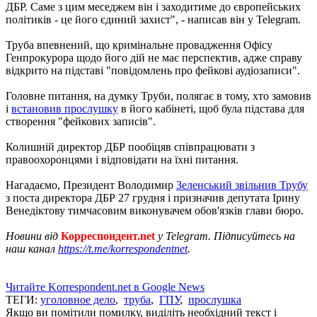
ДБР. Саме з цим меседжем він і заходитиме до європейських
політиків - це його єдиний захист", - написав він у Telegram.
Труба впевнений, що кримінальне провадження Офісу
Генпрокурора щодо його дій не має перспектив, адже справу
відкрито на підставі "повідомлень про фейкові аудіозаписи".
Головне питання, на думку Труби, полягає в тому, хто замовив
і
встановив прослушку
в його кабінеті, щоб була підстава для
створення "фейкових записів".
Колишній директор ДБР пообіцяв співпрацювати з
правоохоронцями і відповідати на їхні питання.
Нагадаємо, Президент Володимир
Зеленський звільнив Трубу
з поста директора ДБР 27 грудня і призначив депутата Ірину
Венедіктову тимчасовим виконувачем обов'язків глави бюро.
Новини від
Корреспондент.net
у Telegram. Підписуйтесь на
наш канал
https://t.me/korrespondentnet
.
Читайте Korrespondent.net в Google News
ТЕГИ:
уголовное дело
,
труба
,
ГПУ
,
прослушка
Якщо ви помітили помилку, виділіть необхідний текст і