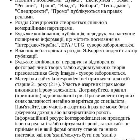
"Регіони", "Гроші", "Влада", "Вибори", "Тест-драйв",
"Спецпроекти", "Промо" публікуються на правах
реклами.
Розділ Спецпроекти створюється спільно з
комерційними партнерами.
Будь яке копіювання, публікація, передрук, чи наступне
поширення інформації, що містить посилання на
"Інтерфакс-Україна", EPA / UPG, суворо забороняється.
Власник веб-сторінки в розділі Я-Корреспондент є автор
публікації.
Будь-яке копіювання, передрук та відтворення
фотографічних творів та/або аудіовізуальних творів
правовласника Getty Images - суворо забороняється.
Матеріали сайту korrespondent.net призначені для осіб
старше 21 року (21+). Участь в азартних іграх може
викликати ігрову залежність. Дотримуйтесь правил
(принципів) відповідальної гри. При виявленні перших
ознак залежності негайно зверніться до спеціаліста.
Пам'ятайте, що участь в азартних іграх не може бути
джерелом доходів або альтернативою роботі.
Інформаційний ресурс korrespondent.net не проводить
ігри на реальні та/або віртуальні гроші, також сайт не
приймає ні в якій формі оплату ставок та інших
платежів, які пов’язані/можуть бути пов’язані з