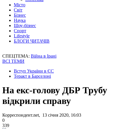
Місто
Світ
Бізнес
Наука
Шоу-бізнес
Спорт
Lifestyle
БЛОГИ ЧИТАЧІВ
СПЕЦТЕМА:
Війна в Ірані
ВСІ ТЕМИ
Вступ України в ЄС
Теракт в Барселоні
На екс-голову ДБР Трубу
відкрили справу
Корреспондент.net, 13 січня 2020, 16:03
0
339