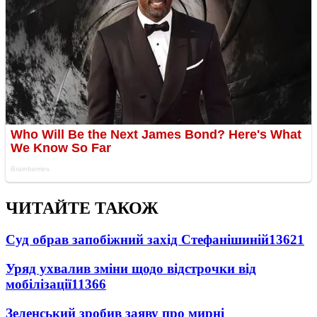
ЧИТАЙТЕ ТАКОЖ
Суд обрав запобіжний захід Стефанішиній
13621
Уряд ухвалив зміни щодо відстрочки від
мобілізації
11366
Зеленський зробив заяву про мирні