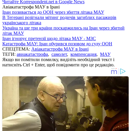
Читайте Korrespondent.net в Google News
Авіакатастрофа МАУ в Ірані
Іран позивається до ООН через збиття літака МАУ
В Тегерані розігнали мітинг родичів загиблих пасажирів
українського літака
Україна та ще три країни поскаржились на Іран через збитий
літак МАУ
Іран ігнорує претензії щодо літака МАУ - МЗС
Катастрофа МАУ: Іран обурився позовом до суду ООН
СПЕЦТЕМА:
Авіакатастрофа МАУ в Ірані
ТЕГИ:
авиакатастрофа
,
самолет
,
компенсация
,
МАУ
Якщо ви помітили помилку, виділіть необхідний текст і
натисніть Ctrl + Enter, щоб повідомити про це редакцію.