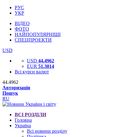
РУС
УКР
ВІДЕО
ФОТО
НАЙПОПУЛЯРНІШІ
СПЕЦПРОЕКТИ
USD
USD
44.4962
EUR
51.3814
Всі курси валют
44.4962
Авторизація
Пошук
RU
ВСІ РОЗДІЛИ
Головна
Україна
Всі новини розділу
Політика