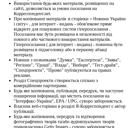
Використання будь-яких матеріалів, розміщених на
сайті, дозволяється за умови посилання на
Корреспондент.net.
При копіюванні матеріалів зі сторінки « Новини України
і світу» , для інтернет - видань - обов'язкове пряме
відкрите для пошукових систем гіперпосилання .
Посилання має бути розміщена в незалежності від
повного або часткового використання матеріалів.
Гіперпосилання ( для інтернет - видань) - повинна бути
розміщена в підзаголовку або в першому абзаці
матеріалу.
Новини з позначками "Думка", "Експертиза", "Заява",
"Регіони", "Гроші", "Влада", "Вибори", "Тест-драйв",
"Спецпроекти", "Промо" публікуються на правах
реклами.
Розділ Спецпроекти створюється спільно з
комерційними партнерами.
Будь яке копіювання, публікація, передрук, чи наступне
поширення інформації, що містить посилання на
"Інтерфакс-Україна", EPA / UPG, суворо забороняється.
Власник веб-сторінки в розділі Я-Корреспондент є автор
публікації.
Будь-яке копіювання, передрук та відтворення
фотографічних творів та/або аудіовізуальних творів
правовласника Getty Images - суворо забороняється.