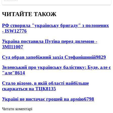
ЧИТАЙТЕ ТАКОЖ
РФ створила "українську бригаду" з полонених
- ISW
12776
Україна поставила Путіна перед дилемою -
ЗМІ
11007
Суд обрав запобіжний захід Стефанішиній
9829
Зеленський про українську балістику: Буде, але є
"але"
8614
Стало відомо, в якій області найбільше
скаржаться на ТЦК
8135
Україні не вистачає грошей на армію
6798
Читати коментарі