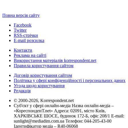
Повна версія сайту
Facebook
Twitter
RSS-стрічки
E-mail розсилка
Контакти
Реклама на сайті
Використання матеріалів korrespondent.net
Правила користування сайтом
Договір користування сайтом
Політика у сфері конфіденційності і персональних даних
Угода щодо користування
Редакція
© 2000-2026, Korrespondent.net
Суб'єкт у сфері онлайн-медіа Назва онлайн-медіа –
«КореспонденТ.net» Адреса: 02091, місто Київ,
ХАРКІВСЬКЕ ШОСЕ, будинок 172-Б, офіс 208/1 E-mail:
sunlight@mediadim.com.ua
Телефон: 044-205-43-00
Ідентифікатор медіа – R40-06068