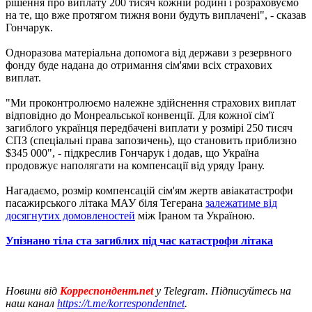
рішення про виплату 200 тисяч кожній родині і розраховуємо
на те, що вже протягом тижня вони будуть виплачені", - сказав
Гончарук.
Одноразова матеріальна допомога від держави з резервного
фонду буде надана до отримання сім'ями всіх страхових
виплат.
"Ми проконтролюємо належне здійснення страхових виплат
відповідно до Монреальської конвенції. Для кожної сім'ї
загиблого українця передбачені виплати у розмірі 250 тисяч
СПЗ (спеціальні права запозичень), що становить приблизно
$345 000", - підкреслив Гончарук і додав, що Україна
продовжує наполягати на компенсації від уряду Ірану.
Нагадаємо, розмір компенсацій сім'ям жертв авіакатастрофи
пасажирського літака МАУ біля Тегерана
залежатиме від
досягнутих домовленостей
між Іраном та Україною.
Упізнано тіла ста загиблих під час катастрофи літака
Новини від
Корреспондент.net
у Telegram. Підписуйтесь на
наш канал
https://t.me/korrespondentnet
.