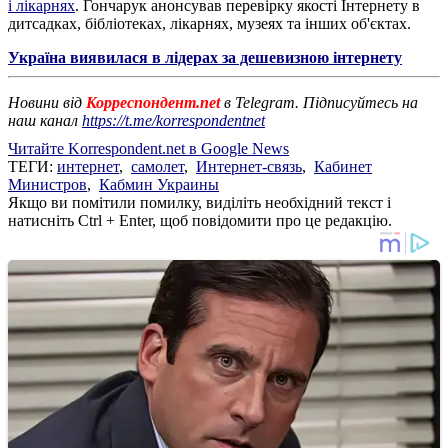
і лікарнях
. Гончарук анонсував перевірку якості Інтернету в
дитсадках, бібліотеках, лікарнях, музеях та інших об'єктах.
Україна виявилася в лідерах за дешевизною інтернету
Новини від
Корреспондент.net
в Telegram. Підписуйтесь на
наш канал
https://t.me/korrespondentnet
Читайте Korrespondent.net в Google News
ТЕГИ:
интернет
,
самолет
,
Интернет-связь
,
Кабинет
Министров
,
Кабмин Украины
Якщо ви помітили помилку, виділіть необхідний текст і
натисніть Ctrl + Enter, щоб повідомити про це редакцію.