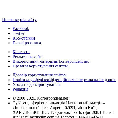
Повна версія сайту
Facebook
Twitter
RSS-стрічки
E-mail розсилка
Контакти
Реклама на сайті
Використання матеріалів korrespondent.net
Правила користування сайтом
Договір користування сайтом
Політика у сфері конфіденційності і персональних даних
Угода щодо користування
Редакція
© 2000-2026, Korrespondent.net
Суб'єкт у сфері онлайн-медіа Назва онлайн-медіа –
«КореспонденТ.net» Адреса: 02091, місто Київ,
ХАРКІВСЬКЕ ШОСЕ, будинок 172-Б, офіс 208/1 E-mail:
sunlight@mediadim.com.ua
Телефон: 044-205-43-00