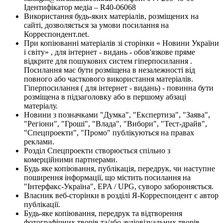
Ідентифікатор медіа – R40-06068
Використання будь-яких матеріалів, розміщених на
сайті, дозволяється за умови посилання на
Корреспондент.net.
При копіюванні матеріалів зі сторінки « Новини України
і світу» , для інтернет - видань - обов'язкове пряме
відкрите для пошукових систем гіперпосилання .
Посилання має бути розміщена в незалежності від
повного або часткового використання матеріалів.
Гіперпосилання ( для інтернет - видань) - повинна бути
розміщена в підзаголовку або в першому абзаці
матеріалу.
Новини з позначками "Думка", "Експертиза", "Заява",
"Регіони", "Гроші", "Влада", "Вибори", "Тест-драйв",
"Спецпроекти", "Промо" публікуються на правах
реклами.
Розділ Спецпроекти створюється спільно з
комерційними партнерами.
Будь яке копіювання, публікація, передрук, чи наступне
поширення інформації, що містить посилання на
"Інтерфакс-Україна", EPA / UPG, суворо забороняється.
Власник веб-сторінки в розділі Я-Корреспондент є автор
публікації.
Будь-яке копіювання, передрук та відтворення
фотографічних творів та/або аудіовізуальних творів