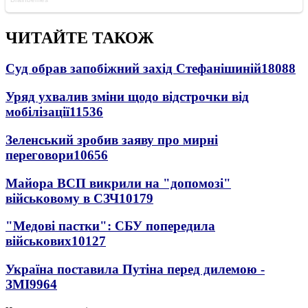
ЧИТАЙТЕ ТАКОЖ
Суд обрав запобіжний захід Стефанішиній
18088
Уряд ухвалив зміни щодо відстрочки від
мобілізації
11536
Зеленський зробив заяву про мирні
переговори
10656
Майора ВСП викрили на "допомозі"
військовому в СЗЧ
10179
"Медові пастки": СБУ попередила
військових
10127
Україна поставила Путіна перед дилемою -
ЗМІ
9964