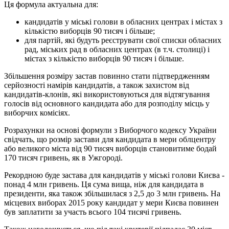
Ця формула актуальна для:
кандидатів у міські голови в обласних центрах і містах з
кількістю виборців 90 тисяч і більше;
для партій, які будуть реєструвати свої списки обласних
рад, міських рад в обласних центрах (в т.ч. столиці) і
містах з кількістю виборців 90 тисяч і більше.
Збільшення розміру застав повинно стати підтвердженням
серйозності намірів кандидатів, а також захистом від
кандидатів-клонів, які використовуються для відтягування
голосів від основного кандидата або для розподілу місць у
виборчих комісіях.
Розрахунки на основі формули з Виборчого кодексу України
свідчать, що розмір застави для кандидата в мери облцентру
або великого міста від 90 тисяч виборців становитиме бодай
170 тисяч гривень, як в Ужгороді.
Рекордною буде застава для кандидатів у міські голови Києва -
понад 4 млн гривень. Ця сума вища, ніж для кандидата в
президенти, яка також збільшилася з 2,5 до 3 млн гривень. На
місцевих виборах 2015 року кандидат у мери Києва повинен
був заплатити за участь всього 104 тисячі гривень.