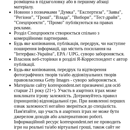
розміщена в підзаголовку або в першому абзаці
матеріалу.
Новини з позначками "Думка", "Експертиза", "Заява",
"Регіони", "Гроші", "Влада", "Вибори", "Тест-драйв",
"Спецпроекти", "Промо" публікуються на правах
реклами.
Розділ Спецпроекти створюється спільно з
комерційними партнерами.
Будь яке копіювання, публікація, передрук, чи наступне
поширення інформації, що містить посилання на
"Інтерфакс-Україна", EPA / UPG, суворо забороняється.
Власник веб-сторінки в розділі Я-Корреспондент є автор
публікації.
Будь-яке копіювання, передрук та відтворення
фотографічних творів та/або аудіовізуальних творів
правовласника Getty Images - суворо забороняється.
Матеріали сайту korrespondent.net призначені для осіб
старше 21 року (21+). Участь в азартних іграх може
викликати ігрову залежність. Дотримуйтесь правил
(принципів) відповідальної гри. При виявленні перших
ознак залежності негайно зверніться до спеціаліста.
Пам'ятайте, що участь в азартних іграх не може бути
джерелом доходів або альтернативою роботі.
Інформаційний ресурс korrespondent.net не проводить
ігри на реальні та/або віртуальні гроші, також сайт не