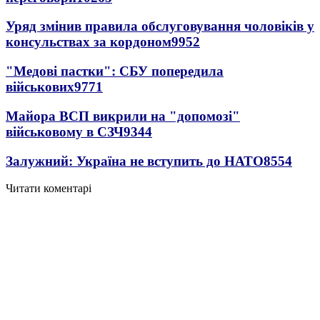
Уряд змінив правила обслуговування чоловіків у
консульствах за кордоном
9952
"Медові пастки": СБУ попередила
військових
9771
Майора ВСП викрили на "допомозі"
військовому в СЗЧ
9344
Залужний: Україна не вступить до НАТО
8554
Читати коментарі