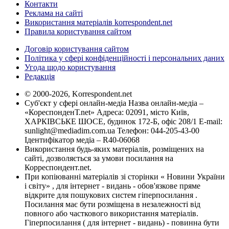
Контакти
Реклама на сайті
Використання матеріалів korrespondent.net
Правила користування сайтом
Договір користування сайтом
Політика у сфері конфіденційності і персональних даних
Угода щодо користування
Редакція
© 2000-2026, Korrespondent.net
Суб'єкт у сфері онлайн-медіа Назва онлайн-медіа –
«КореспонденТ.net» Адреса: 02091, місто Київ,
ХАРКІВСЬКЕ ШОСЕ, будинок 172-Б, офіс 208/1 E-mail:
sunlight@mediadim.com.ua
Телефон: 044-205-43-00
Ідентифікатор медіа – R40-06068
Використання будь-яких матеріалів, розміщених на
сайті, дозволяється за умови посилання на
Корреспондент.net.
При копіюванні матеріалів зі сторінки « Новини України
і світу» , для інтернет - видань - обов'язкове пряме
відкрите для пошукових систем гіперпосилання .
Посилання має бути розміщена в незалежності від
повного або часткового використання матеріалів.
Гіперпосилання ( для інтернет - видань) - повинна бути