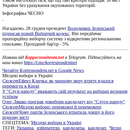
Також наголошується, що під такі критерії підпадає 30 міст
України без урахування окупованих територій.
Інфографіка ЧЕСНО
Нагадаємо, 28 грудня президент
Володимир Зеленський
підписав новий Виборчий кодекс
. Він передбачає
пропорційну виборчу систему з відкритими регіональними
списками. Прохідний бар'єр - 5%.
Новини від
Корреспондент.net
в Telegram. Підписуйтесь на
наш канал
https://t.me/korrespondentnet
Читайте Korrespondent.net в Google News
Місцеві вибори в Україні
Сюжет
Ефект Кличка: як чинному меру втретє вдалося
перемогти в Києві
У "Слузі народу" вважають свій результат на виборах великим
успіхом
Олег Ляшко програв довибори кандидату від "Слуги народу"
Сюжет
Місцеві вибори: переможці й переможені
Сюжет
Чому партія Зеленського втратила довіру в його
рідному місті
СПЕЦТЕМА:
Місцеві вибори в Україні
ТЕГИ:
Украина
,
избиратели
,
кандидаты
,
кандидат
,
Чесно