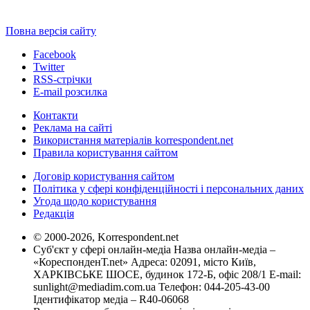
Повна версія сайту
Facebook
Twitter
RSS-стрічки
E-mail розсилка
Контакти
Реклама на сайті
Використання матеріалів korrespondent.net
Правила користування сайтом
Договір користування сайтом
Політика у сфері конфіденційності і персональних даних
Угода щодо користування
Редакція
© 2000-2026, Korrespondent.net
Суб'єкт у сфері онлайн-медіа Назва онлайн-медіа –
«КореспонденТ.net» Адреса: 02091, місто Київ,
ХАРКІВСЬКЕ ШОСЕ, будинок 172-Б, офіс 208/1 E-mail:
sunlight@mediadim.com.ua
Телефон: 044-205-43-00
Ідентифікатор медіа – R40-06068