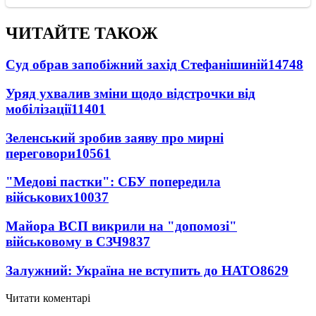
ЧИТАЙТЕ ТАКОЖ
Суд обрав запобіжний захід Стефанішиній
14748
Уряд ухвалив зміни щодо відстрочки від
мобілізації
11401
Зеленський зробив заяву про мирні
переговори
10561
"Медові пастки": СБУ попередила
військових
10037
Майора ВСП викрили на "допомозі"
військовому в СЗЧ
9837
Залужний: Україна не вступить до НАТО
8629
Читати коментарі