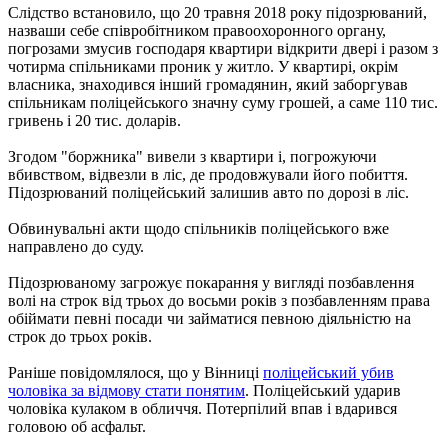
Слідство встановило, що 20 травня 2018 року підозрюваний,
назваши себе співробітником правоохоронного органу,
погрозами змусив господаря квартири відкрити двері і разом з
чотирма спільниками проник у житло. У квартирі, окрім
власника, знаходився інший громадянин, який заборгував
спільникам поліцейського значну суму грошей, а саме 110 тис.
гривень і 20 тис. доларів.
Згодом "боржника" вивели з квартири і, погрожуючи
вбивством, відвезли в ліс, де продовжували його побиття.
Підозрюваний поліцейський залишив авто по дорозі в ліс.
Обвинувальні акти щодо спільників поліцейського вже
направлено до суду.
Підозрюваному загрожує покарання у вигляді позбавлення
волі на строк від трьох до восьми років з позбавленням права
обіймати певні посади чи займатися певною діяльністю на
строк до трьох років.
Раніше повідомлялося, що у Вінниці
поліцейський убив
чоловіка за відмову стати понятим
. Поліцейський ударив
чоловіка кулаком в обличчя. Потерпілий впав і вдарився
головою об асфальт.