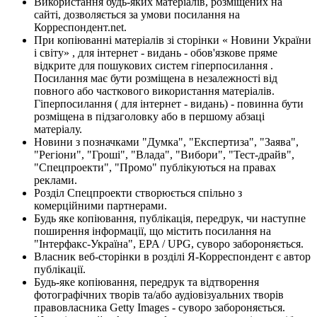
Використання будь-яких матеріалів, розміщених на
сайті, дозволяється за умови посилання на
Корреспондент.net.
При копіюванні матеріалів зі сторінки « Новини України
і світу» , для інтернет - видань - обов'язкове пряме
відкрите для пошукових систем гіперпосилання .
Посилання має бути розміщена в незалежності від
повного або часткового використання матеріалів.
Гіперпосилання ( для інтернет - видань) - повинна бути
розміщена в підзаголовку або в першому абзаці
матеріалу.
Новини з позначками "Думка", "Експертиза", "Заява",
"Регіони", "Гроші", "Влада", "Вибори", "Тест-драйв",
"Спецпроекти", "Промо" публікуються на правах
реклами.
Розділ Спецпроекти створюється спільно з
комерційними партнерами.
Будь яке копіювання, публікація, передрук, чи наступне
поширення інформації, що містить посилання на
"Інтерфакс-Україна", EPA / UPG, суворо забороняється.
Власник веб-сторінки в розділі Я-Корреспондент є автор
публікації.
Будь-яке копіювання, передрук та відтворення
фотографічних творів та/або аудіовізуальних творів
правовласника Getty Images - суворо забороняється.