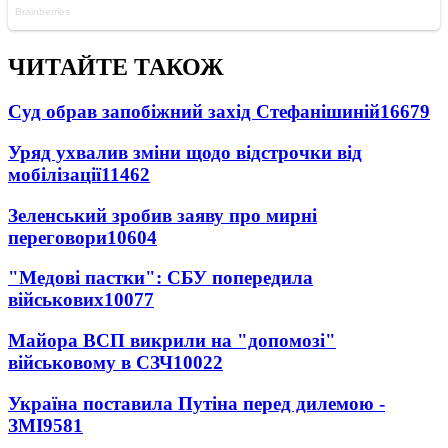
ЧИТАЙТЕ ТАКОЖ
Суд обрав запобіжний захід Стефанішиній
16679
Уряд ухвалив зміни щодо відстрочки від
мобілізації
11462
Зеленський зробив заяву про мирні
переговори
10604
"Медові пастки": СБУ попередила
військових
10077
Майора ВСП викрили на "допомозі"
військовому в СЗЧ
10022
Україна поставила Путіна перед дилемою -
ЗМІ
9581