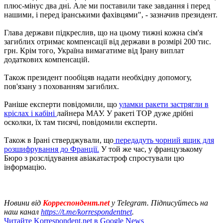
плюс-мінус два дні. Але ми поставили таке завдання і перед
нашими, і перед іранськими фахівцями", - зазначив президент.
Глава держави підкреслив, що на цьому тижні кожна сім'я
загиблих отримає компенсації від держави в розмірі 200 тис.
грн. Крім того, Україна вимагатиме від Ірану виплат
додаткових компенсацій.
Також президент пообіцяв надати необхідну допомогу,
пов'язану з похованням загиблих.
Раніше експерти повідомили, що
уламки ракети застрягли в
кріслах і кабіні
лайнера МАУ. У ракеті ТОР дуже дрібні
осколки, їх там тисячі, повідомили експерти.
Також в Ірані стверджували, що
передадуть чорний ящик для
розшифрування до Франції.
У той же час, у французькому
Бюро з розслідування авіакатастроф спростували цю
інформацію.
Новини від
Корреспондент.net
у Telegram. Підписуйтесь на
наш канал
https://t.me/korrespondentnet
.
Читайте Korrespondent.net в Google News