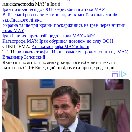
Авіакатастрофа МАУ в Ірані
Іран позивається до ООН через збиття літака МАУ
В Тегерані розігнали мітинг родичів загиблих пасажирів
українського літака
Україна та ще три країни поскаржились на Іран через збитий
літак МАУ
Іран ігнорує претензії щодо літака МАУ - МЗС
Катастрофа МАУ: Іран обурився позовом до суду ООН
СПЕЦТЕМА:
Авіакатастрофа МАУ в Ірані
ТЕГИ:
авиакатастрофа
,
Иран
,
самолет
,
родственники
,
МАУ
,
Владимир Зеленский
Якщо ви помітили помилку, виділіть необхідний текст і
натисніть Ctrl + Enter, щоб повідомити про це редакцію.