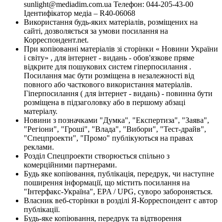
sunlight@mediadim.com.ua
Телефон: 044-205-43-00
Ідентифікатор медіа – R40-06068
Використання будь-яких матеріалів, розміщених на
сайті, дозволяється за умови посилання на
Корреспондент.net.
При копіюванні матеріалів зі сторінки « Новини України
і світу» , для інтернет - видань - обов'язкове пряме
відкрите для пошукових систем гіперпосилання .
Посилання має бути розміщена в незалежності від
повного або часткового використання матеріалів.
Гіперпосилання ( для інтернет - видань) - повинна бути
розміщена в підзаголовку або в першому абзаці
матеріалу.
Новини з позначками "Думка", "Експертиза", "Заява",
"Регіони", "Гроші", "Влада", "Вибори", "Тест-драйв",
"Спецпроекти", "Промо" публікуються на правах
реклами.
Розділ Спецпроекти створюється спільно з
комерційними партнерами.
Будь яке копіювання, публікація, передрук, чи наступне
поширення інформації, що містить посилання на
"Інтерфакс-Україна", EPA / UPG, суворо забороняється.
Власник веб-сторінки в розділі Я-Корреспондент є автор
публікації.
Будь-яке копіювання, передрук та відтворення