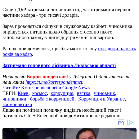
Слідчі ДБР затримали чиновника під час отримання першої
частини хабара - три тисячі доларів.
Зараз проводяться обшуки в службовому кабінеті чиновника і
вирішується питання щодо обрання стосовно нього
запобіжного заходу у вигляді утримання під вартою.
Раніше повідомлялося, що сільського голову
посадили на п'ять
років за хабар
.
Затримано головного лісівника Львівської області
Новини від
Корреспондент.net
у Telegram. Підписуйтесь на
наш канал
https://t.me/korrespondentnet
.
Читайте Korrespondent.net в Google News
ТЕГИ:
Киев
,
космос
,
коррупция
,
взятка
,
чиновник
,
чиновники
,
борьба с коррупцией
,
Коррупция в Украине
,
космонавтика
Якщо ви помітили помилку, виділіть необхідний текст і
натисніть Ctrl + Enter, щоб повідомити про це редакцію.