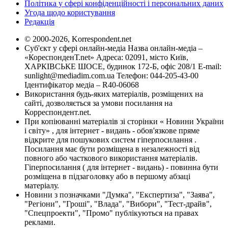
Політика у сфері конфіденційності і персональних даних
Угода щодо користування
Редакція
© 2000-2026, Korrespondent.net
Суб'єкт у сфері онлайн-медіа Назва онлайн-медіа –
«КореспонденТ.net» Адреса: 02091, місто Київ,
ХАРКІВСЬКЕ ШОСЕ, будинок 172-Б, офіс 208/1 E-mail:
sunlight@mediadim.com.ua
Телефон: 044-205-43-00
Ідентифікатор медіа – R40-06068
Використання будь-яких матеріалів, розміщених на
сайті, дозволяється за умови посилання на
Корреспондент.net.
При копіюванні матеріалів зі сторінки « Новини України
і світу» , для інтернет - видань - обов'язкове пряме
відкрите для пошукових систем гіперпосилання .
Посилання має бути розміщена в незалежності від
повного або часткового використання матеріалів.
Гіперпосилання ( для інтернет - видань) - повинна бути
розміщена в підзаголовку або в першому абзаці
матеріалу.
Новини з позначками "Думка", "Експертиза", "Заява",
"Регіони", "Гроші", "Влада", "Вибори", "Тест-драйв",
"Спецпроекти", "Промо" публікуються на правах
реклами.