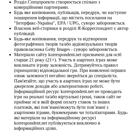
Розділ Спецпроекти створюється спільно з
комерційними партнерами.
Будь яке копіювання, публікація, передрук, чи наступне
поширення інформації, що містить посилання на
"Інтерфакс-Україна", EPA / UPG, суворо забороняється.
Власник веб-сторінки в розділі Я-Корреспондент є автор
публікації.
Будь-яке копіювання, передрук та відтворення
фотографічних творів та/або аудіовізуальних творів
правовласника Getty Images - суворо забороняється.
Матеріали сайту korrespondent.net призначені для осіб
старше 21 року (21+). Участь в азартних іграх може
викликати ігрову залежність. Дотримуйтесь правил
(принципів) відповідальної гри. При виявленні перших
ознак залежності негайно зверніться до спеціаліста.
Пам'ятайте, що участь в азартних іграх не може бути
джерелом доходів або альтернативою роботі.
Інформаційний ресурс korrespondent.net не проводить
ігри на реальні та/або віртуальні гроші, також сайт не
приймає ні в якій формі оплату ставок та інших
платежів, які пов’язані/можуть бути пов’язані з
азартними іграми, букмекерами чи тоталізаторами. Будь-
які матеріали на інформаційному ресурсі
korrespondent.net публікуються виключно в
інформаційних цілях.