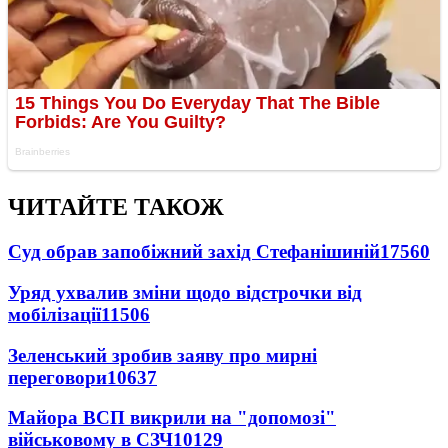
ЧИТАЙТЕ ТАКОЖ
Суд обрав запобіжний захід Стефанішиній
17560
Уряд ухвалив зміни щодо відстрочки від
мобілізації
11506
Зеленський зробив заяву про мирні
переговори
10637
Майора ВСП викрили на "допомозі"
військовому в СЗЧ
10129