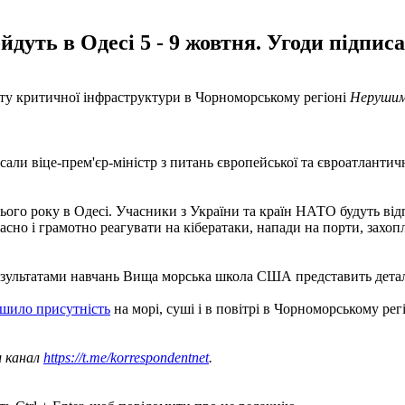
уть в Одесі 5 - 9 жовтня. Угоди підписа
сту критичної інфраструктури в Чорноморському регіоні
Нерушим
ли віце-прем'єр-міністр з питань європейської та євроатлантич
 цього року в Одесі. Учасники з України та країн НАТО будуть ві
сно і грамотно реагувати на кібератаки, напади на порти, захопл
результатами навчань Вища морська школа США представить деталь
шило присутність
на морі, суші і в повітрі в Чорноморському регі
ш канал
https://t.me/korrespondentnet
.