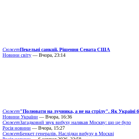
Сюжет
Пекельні санкції. Рішення Сената США
Новини світу
— Вчора, 23:14
Сюжет
"Полювати на лучника, а не на стрілу". Як Україні 
Новини України
— Вчора, 16:36
Сюжет
Загадковий звук вибуху налякав Москву: що це було
Росія новини
— Вчора, 15:27
Сюжет
Бенкет генералів. Наслідки вибуху в Москві