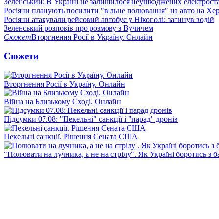
Зеленський: В Україні не залишилося неушкоджених електрост
Росіяни планують посилити "вільне полювання" на авто на Хе
Росіяни атакували рейсовий автобус у Нікополі: загинув водій
Зеленський розповів про розмову з Вучичем
Сюжет
Вторгнення Росії в Україну. Онлайн
Сюжети
Вторгнення Росії в Україну. Онлайн
Війна на Близькому Сході. Онлайн
Підсумки 07.08: "Пекельні" санкції і "парад" дронів
Пекельні санкції. Рішення Сената США
"Полювати на лучника, а не на стрілу". Як Україні боротись з 