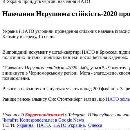
В Україні пройдуть чергові навчання НАТО
Навчання Нерушима стійкість-2020 пройд
Україна і НАТО узгодили проведення спільних навчань із захи
Кабміну в середу, 15 січня.
Відповідний документ у штаб-квартирі НАТО в Брюсселі підписа
політичних питань і політики безпеки посол Беттіна Каденбах.
"Навчання
Нерушима стійкість-2020
відбудуться 5 - 9 жовтня
виникнути в Чорноморському регіоні. Мета - злагоджено, своєча
повідомленні.
Всього в навчаннях планується участь понад 200 фахівців. За 
Раніше генсек альянсу Єнс Столтенберг заявив, що
НАТО збіль
Новини від
Корреспондент.net
у Telegram. Підписуйтесь на на
Читайте Korrespondent.net в Google News
ТЕГИ:
Украина
,
НАТО
,
НАТО-Украина
,
Одесса