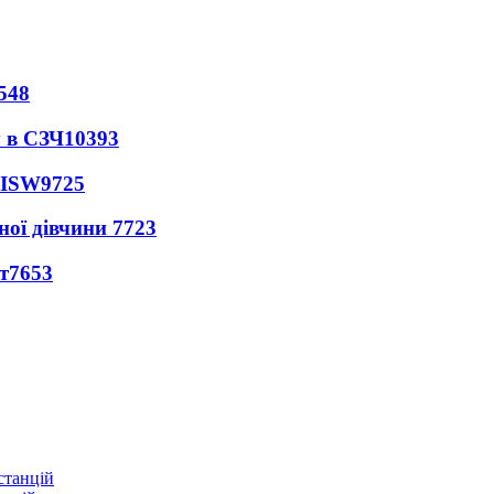
548
 в СЗЧ
10393
 ISW
9725
ної дівчини
7723
т
7653