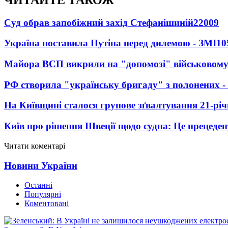
Суд обрав запобіжний захід Стефанішиній
22009
Україна поставила Путіна перед дилемою - ЗМІ
10
Майора ВСП викрили на "допомозі" військовому
РФ створила "українську бригаду" з полонених -
На Київщині сталося групове зґвалтування 21-річ
Київ про рішення Швеції щодо судна: Це прецеден
Читати коментарі
Новини України
Останні
Популярні
Коментовані