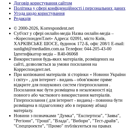
Договір користування сайтом
Політика у сфері конфіденційності і персональних даних
Угода щодо користування
Редакція
© 2000-2026, Korrespondent.net
Суб'єкт у сфері онлайн-медіа Назва онлайн-медіа –
«КореспонденТ.net» Адреса: 02091, місто Київ,
ХАРКІВСЬКЕ ШОСЕ, будинок 172-Б, офіс 208/1 E-mail:
sunlight@mediadim.com.ua
Телефон: 044-205-43-00
Ідентифікатор медіа – R40-06068
Використання будь-яких матеріалів, розміщених на
сайті, дозволяється за умови посилання на
Корреспондент.net.
При копіюванні матеріалів зі сторінки « Новини України
і світу» , для інтернет - видань - обов'язкове пряме
відкрите для пошукових систем гіперпосилання .
Посилання має бути розміщена в незалежності від
повного або часткового використання матеріалів.
Гіперпосилання ( для інтернет - видань) - повинна бути
розміщена в підзаголовку або в першому абзаці
матеріалу.
Новини з позначками "Думка", "Експертиза", "Заява",
"Регіони", "Гроші", "Влада", "Вибори", "Тест-драйв",
"Спецпроекти", "Промо" публікуються на правах