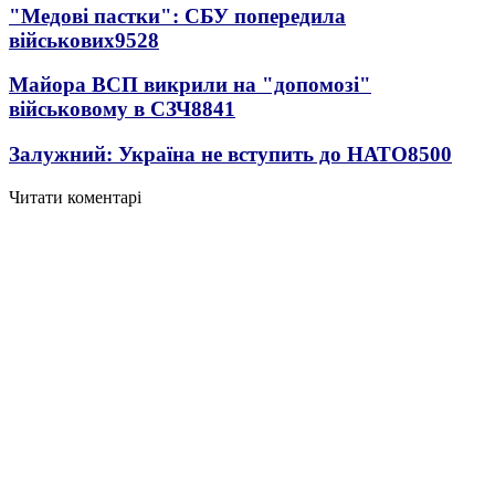
"Медові пастки": СБУ попередила
військових
9528
Майора ВСП викрили на "допомозі"
військовому в СЗЧ
8841
Залужний: Україна не вступить до НАТО
8500
Читати коментарі