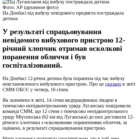
Фото: АР (архивное фото)
На Донбасі від вибуху невідомого предмета постраждала
дитина
У результаті спрацьовування
невідомого вибухового пристрою 12-
річний хлопчик отримав осколкові
поранення обличчя і був
госпіталізований.
На Донбасі 12-річна дитина була поранена під час вибуху
невстановленого вибухового пристрою. Про це
сказано
в звіті
СММ ОБСЄ у четвер, 16 січня.
Як зазначено в звіті, 14 січня медпрацівники лікарні в
тимчасово непідконтрольному уряду Луганську повідомили
команді СММ, що 12 січня з тимчасово непідконтрольного
уряду Міусинська (62 км від Луганська) до них доставили 12-
річного хлопчика з осколковими пораненнями обличчя, за
оцінкою, в результаті спрацьовування пристрою.
Мати хлопчика розповіла спостерігачам, що в той день