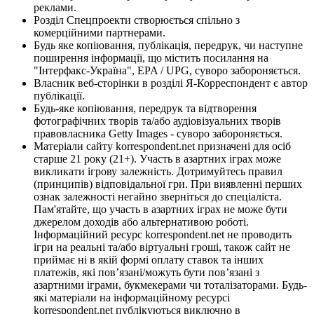
реклами.
Розділ Спецпроекти створюється спільно з
комерційними партнерами.
Будь яке копіювання, публікація, передрук, чи наступне
поширення інформації, що містить посилання на
"Інтерфакс-Україна", EPA / UPG, суворо забороняється.
Власник веб-сторінки в розділі Я-Корреспондент є автор
публікації.
Будь-яке копіювання, передрук та відтворення
фотографічних творів та/або аудіовізуальних творів
правовласника Getty Images - суворо забороняється.
Матеріали сайту korrespondent.net призначені для осіб
старше 21 року (21+). Участь в азартних іграх може
викликати ігрову залежність. Дотримуйтесь правил
(принципів) відповідальної гри. При виявленні перших
ознак залежності негайно зверніться до спеціаліста.
Пам'ятайте, що участь в азартних іграх не може бути
джерелом доходів або альтернативою роботі.
Інформаційний ресурс korrespondent.net не проводить
ігри на реальні та/або віртуальні гроші, також сайт не
приймає ні в якій формі оплату ставок та інших
платежів, які пов’язані/можуть бути пов’язані з
азартними іграми, букмекерами чи тоталізаторами. Будь-
які матеріали на інформаційному ресурсі
korrespondent.net публікуються виключно в