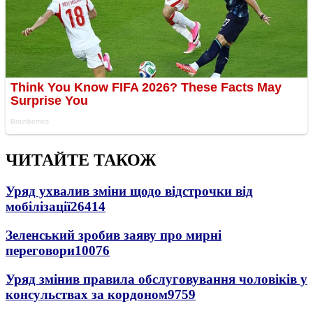
ЧИТАЙТЕ ТАКОЖ
Уряд ухвалив зміни щодо відстрочки від
мобілізації
26414
Зеленський зробив заяву про мирні
переговори
10076
Уряд змінив правила обслуговування чоловіків у
консульствах за кордоном
9759