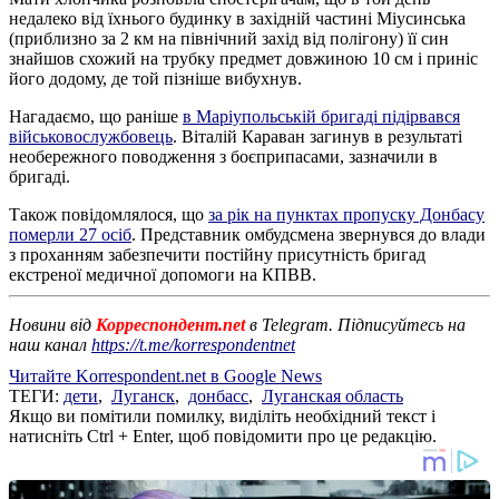
недалеко від їхнього будинку в західній частині Міусинська
(приблизно за 2 км на північний захід від полігону) її син
знайшов схожий на трубку предмет довжиною 10 см і приніс
його додому, де той пізніше вибухнув.
Нагадаємо, що раніше
в Маріупольській бригаді підірвався
військовослужбовець
. Віталій Караван загинув в результаті
необережного поводження з боєприпасами, зазначили в
бригаді.
Також повідомлялося, що
за рік на пунктах пропуску Донбасу
померли 27 осіб
. Представник омбудсмена звернувся до влади
з проханням забезпечити постійну присутність бригад
екстреної медичної допомоги на КПВВ.
Новини від
Корреспондент.net
в Telegram. Підписуйтесь на
наш канал
https://t.me/korrespondentnet
Читайте Korrespondent.net в Google News
ТЕГИ:
дети
,
Луганск
,
донбасс
,
Луганская область
Якщо ви помітили помилку, виділіть необхідний текст і
натисніть Ctrl + Enter, щоб повідомити про це редакцію.