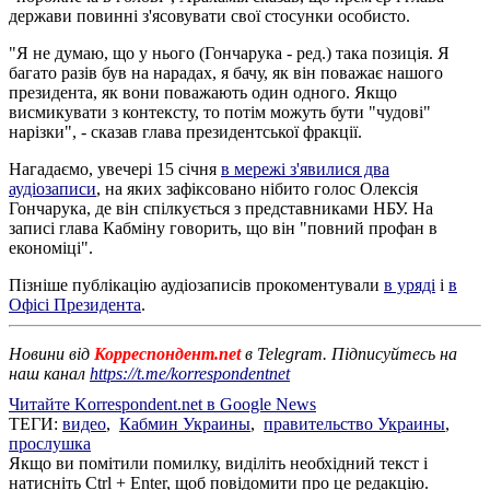
держави повинні з'ясовувати свої стосунки особисто.
"Я не думаю, що у нього (Гончарука - ред.) така позиція. Я
багато разів був на нарадах, я бачу, як він поважає нашого
президента, як вони поважають один одного. Якщо
висмикувати з контексту, то потім можуть бути "чудові"
нарізки", - сказав глава президентської фракції.
Нагадаємо, увечері 15 січня
в мережі з'явилися два
аудіозаписи
, на яких зафіксовано нібито голос Олексія
Гончарука, де він спілкується з представниками НБУ. На
записі глава Кабміну говорить, що він "повний профан в
економіці".
Пізніше публікацію аудіозаписів прокоментували
в уряді
і
в
Офісі Президента
.
Новини від
Корреспондент.net
в Telegram. Підписуйтесь на
наш канал
https://t.me/korrespondentnet
Читайте Korrespondent.net в Google News
ТЕГИ:
видео
,
Кабмин Украины
,
правительство Украины
,
прослушка
Якщо ви помітили помилку, виділіть необхідний текст і
натисніть Ctrl + Enter, щоб повідомити про це редакцію.