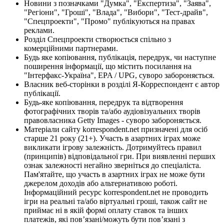
Новини з позначками "Думка", "Експертиза", "Заява",
"Регіони", "Гроші", "Влада", "Вибори", "Тест-драйв",
"Спецпроекти", "Промо" публікуються на правах
реклами.
Розділ Спецпроекти створюється спільно з
комерційними партнерами.
Будь яке копіювання, публікація, передрук, чи наступне
поширення інформації, що містить посилання на
"Інтерфакс-Україна", EPA / UPG, суворо забороняється.
Власник веб-сторінки в розділі Я-Корреспондент є автор
публікації.
Будь-яке копіювання, передрук та відтворення
фотографічних творів та/або аудіовізуальних творів
правовласника Getty Images - суворо забороняється.
Матеріали сайту korrespondent.net призначені для осіб
старше 21 року (21+). Участь в азартних іграх може
викликати ігрову залежність. Дотримуйтесь правил
(принципів) відповідальної гри. При виявленні перших
ознак залежності негайно зверніться до спеціаліста.
Пам'ятайте, що участь в азартних іграх не може бути
джерелом доходів або альтернативою роботі.
Інформаційний ресурс korrespondent.net не проводить
ігри на реальні та/або віртуальні гроші, також сайт не
приймає ні в якій формі оплату ставок та інших
платежів, які пов’язані/можуть бути пов’язані з