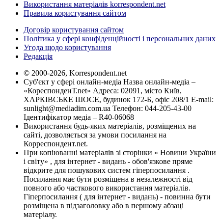
Використання матеріалів korrespondent.net
Правила користування сайтом
Договір користування сайтом
Політика у сфері конфіденційності і персональних даних
Угода щодо користування
Редакція
© 2000-2026, Korrespondent.net
Суб'єкт у сфері онлайн-медіа Назва онлайн-медіа –
«КореспонденТ.net» Адреса: 02091, місто Київ,
ХАРКІВСЬКЕ ШОСЕ, будинок 172-Б, офіс 208/1 E-mail:
sunlight@mediadim.com.ua
Телефон: 044-205-43-00
Ідентифікатор медіа – R40-06068
Використання будь-яких матеріалів, розміщених на
сайті, дозволяється за умови посилання на
Корреспондент.net.
При копіюванні матеріалів зі сторінки « Новини України
і світу» , для інтернет - видань - обов'язкове пряме
відкрите для пошукових систем гіперпосилання .
Посилання має бути розміщена в незалежності від
повного або часткового використання матеріалів.
Гіперпосилання ( для інтернет - видань) - повинна бути
розміщена в підзаголовку або в першому абзаці
матеріалу.