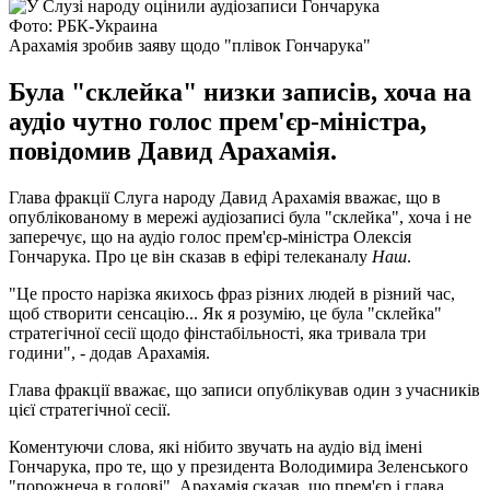
Фото: РБК-Украина
Арахамія зробив заяву щодо "плівок Гончарука"
Була "склейка" низки записів, хоча на
аудіо чутно голос прем'єр-міністра,
повідомив Давид Арахамія.
Глава фракції Слуга народу Давид Арахамія вважає, що в
опублікованому в мережі аудіозаписі була "склейка", хоча і не
заперечує, що на аудіо голос прем'єр-міністра Олексія
Гончарука. Про це він сказав в ефірі телеканалу
Наш
.
"Це просто нарізка якихось фраз різних людей в різний час,
щоб створити сенсацію... Як я розумію, це була "склейка"
стратегічної сесії щодо фінстабільності, яка тривала три
години", - додав Арахамія.
Глава фракції вважає, що записи опублікував один з учасників
цієї стратегічної сесії.
Коментуючи слова, які нібито звучать на аудіо від імені
Гончарука, про те, що у президента Володимира Зеленського
"порожнеча в голові", Арахамія сказав, що прем'єр і глава