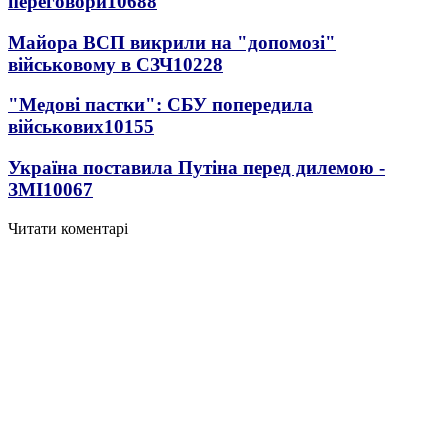
переговори
10688
Майора ВСП викрили на "допомозі"
військовому в СЗЧ
10228
"Медові пастки": СБУ попередила
військових
10155
Україна поставила Путіна перед дилемою -
ЗМІ
10067
Читати коментарі