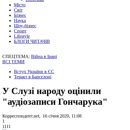
Місто
Світ
Бізнес
Наука
Шоу-бізнес
Спорт
Lifestyle
БЛОГИ ЧИТАЧІВ
СПЕЦТЕМА:
Війна в Ірані
ВСІ ТЕМИ
Вступ України в ЄС
Теракт в Барселоні
У Слузі народу оцінили
"аудіозаписи Гончарука"
Корреспондент.net, 16 січня 2020, 11:08
1
1111