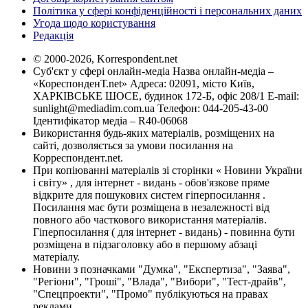
Політика у сфері конфіденційності і персональних даних
Угода щодо користування
Редакція
© 2000-2026, Korrespondent.net
Суб'єкт у сфері онлайн-медіа Назва онлайн-медіа –
«КореспонденТ.net» Адреса: 02091, місто Київ,
ХАРКІВСЬКЕ ШОСЕ, будинок 172-Б, офіс 208/1 E-mail:
sunlight@mediadim.com.ua
Телефон: 044-205-43-00
Ідентифікатор медіа – R40-06068
Використання будь-яких матеріалів, розміщених на
сайті, дозволяється за умови посилання на
Корреспондент.net.
При копіюванні матеріалів зі сторінки « Новини України
і світу» , для інтернет - видань - обов'язкове пряме
відкрите для пошукових систем гіперпосилання .
Посилання має бути розміщена в незалежності від
повного або часткового використання матеріалів.
Гіперпосилання ( для інтернет - видань) - повинна бути
розміщена в підзаголовку або в першому абзаці
матеріалу.
Новини з позначками "Думка", "Експертиза", "Заява",
"Регіони", "Гроші", "Влада", "Вибори", "Тест-драйв",
"Спецпроекти", "Промо" публікуються на правах
реклами.