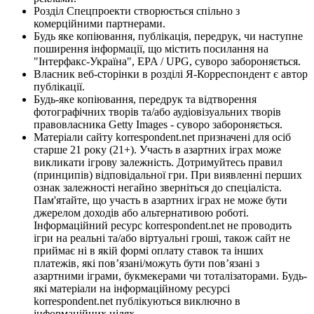
Розділ Спецпроекти створюється спільно з
комерційними партнерами.
Будь яке копіювання, публікація, передрук, чи наступне
поширення інформації, що містить посилання на
"Інтерфакс-Україна", EPA / UPG, суворо забороняється.
Власник веб-сторінки в розділі Я-Корреспондент є автор
публікації.
Будь-яке копіювання, передрук та відтворення
фотографічних творів та/або аудіовізуальних творів
правовласника Getty Images - суворо забороняється.
Матеріали сайту korrespondent.net призначені для осіб
старше 21 року (21+). Участь в азартних іграх може
викликати ігрову залежність. Дотримуйтесь правил
(принципів) відповідальної гри. При виявленні перших
ознак залежності негайно зверніться до спеціаліста.
Пам'ятайте, що участь в азартних іграх не може бути
джерелом доходів або альтернативою роботі.
Інформаційний ресурс korrespondent.net не проводить
ігри на реальні та/або віртуальні гроші, також сайт не
приймає ні в якій формі оплату ставок та інших
платежів, які пов’язані/можуть бути пов’язані з
азартними іграми, букмекерами чи тоталізаторами. Будь-
які матеріали на інформаційному ресурсі
korrespondent.net публікуються виключно в
інформаційних цілях.