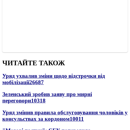
ЧИТАЙТЕ ТАКОЖ
Уряд ухвалив зміни щодо відстрочки від
мобілізації
26687
Зеленський зробив заяву про мирні
переговори
10318
Уряд змінив правила обслуговування чоловіків у
консульствах за кордоном
10011