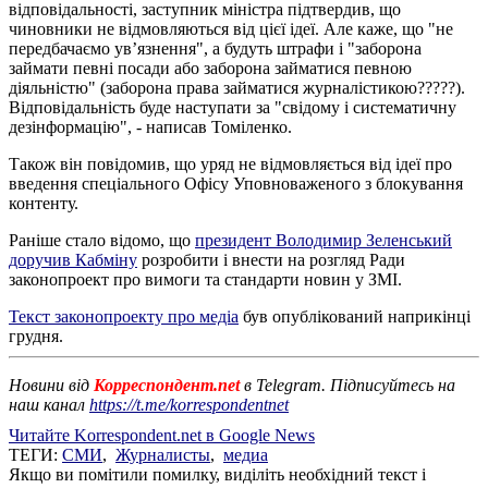
відповідальності, заступник міністра підтвердив, що
чиновники не відмовляються від цієї ідеї. Але каже, що "не
передбачаємо ув’язнення", а будуть штрафи і "заборона
займати певні посади або заборона займатися певною
діяльністю" (заборона права займатися журналістикою?????).
Відповідальність буде наступати за "свідому і систематичну
дезінформацію", - написав Томіленко.
Також він повідомив, що уряд не відмовляється від ідеї про
введення спеціального Офісу Уповноваженого з блокування
контенту.
Раніше стало відомо, що
президент Володимир Зеленський
доручив Кабміну
розробити і внести на розгляд Ради
законопроект про вимоги та стандарти новин у ЗМІ.
Текст законопроекту про медіа
був опублікований наприкінці
грудня.
Новини від
Корреспондент.net
в Telegram. Підписуйтесь на
наш канал
https://t.me/korrespondentnet
Читайте Korrespondent.net в Google News
ТЕГИ:
СМИ
,
Журналисты
,
медиа
Якщо ви помітили помилку, виділіть необхідний текст і