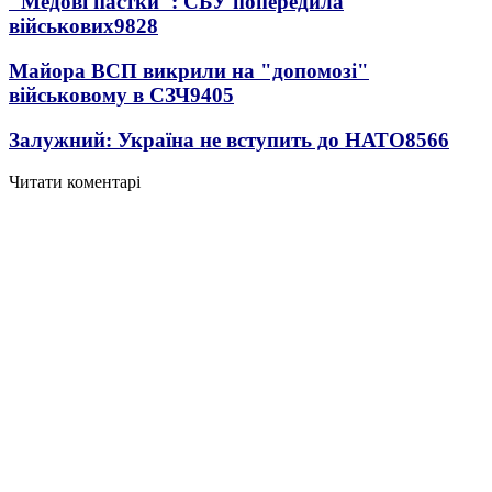
"Медові пастки": СБУ попередила
військових
9828
Майора ВСП викрили на "допомозі"
військовому в СЗЧ
9405
Залужний: Україна не вступить до НАТО
8566
Читати коментарі