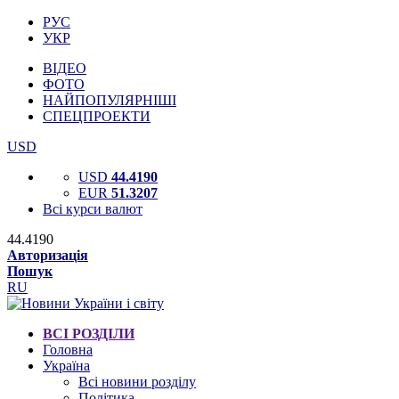
РУС
УКР
ВІДЕО
ФОТО
НАЙПОПУЛЯРНІШІ
СПЕЦПРОЕКТИ
USD
USD
44.4190
EUR
51.3207
Всі курси валют
44.4190
Авторизація
Пошук
RU
ВСІ РОЗДІЛИ
Головна
Україна
Всі новини розділу
Політика