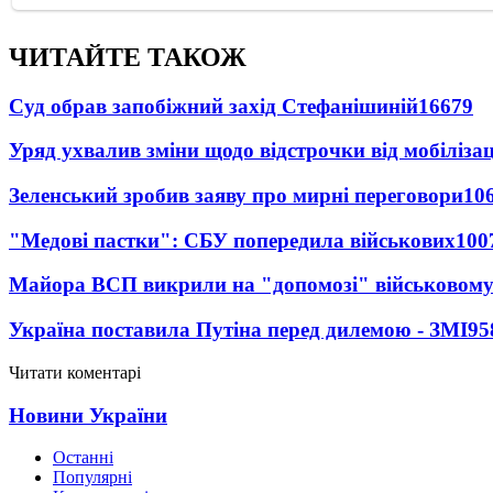
ЧИТАЙТЕ ТАКОЖ
Суд обрав запобіжний захід Стефанішиній
16679
Уряд ухвалив зміни щодо відстрочки від мобілізац
Зеленський зробив заяву про мирні переговори
10
"Медові пастки": СБУ попередила військових
100
Майора ВСП викрили на "допомозі" військовому
Україна поставила Путіна перед дилемою - ЗМІ
95
Читати коментарі
Новини України
Останні
Популярні