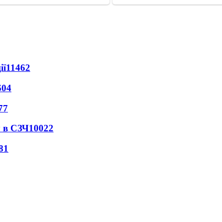
ії
11462
604
77
 в СЗЧ
10022
81