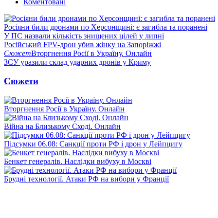
Коментовані
Росіяни били дронами по Херсонщині: є загибла та поранені
У ПС назвали кількість знищених цілей у липні
Російський FPV-дрон убив жінку на Запоріжжі
Сюжет
Вторгнення Росії в Україну. Онлайн
ЗСУ уразили склад ударних дронів у Криму
Сюжети
Вторгнення Росії в Україну. Онлайн
Війна на Близькому Сході. Онлайн
Підсумки 06.08: Санкції проти РФ і дрон у Лейпцигу
Бенкет генералів. Наслідки вибуху в Москві
Брудні технології. Атаки РФ на вибори у Франції