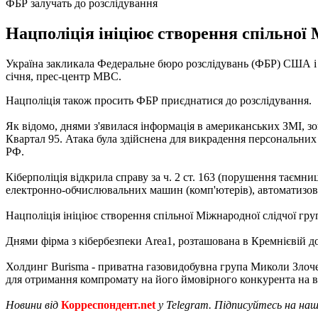
ФБР залучать до розслідування
Нацполіція ініціює створення спільної 
Україна закликала Федеральне бюро розслідувань (ФБР) США і ко
січня, прес-центр МВС.
Нацполіція також просить ФБР приєднатися до розслідування.
Як відомо, днями з'явилася інформація в американських ЗМІ, з
Квартал 95. Атака була здійснена для викрадення персональних
РФ.
Кіберполіція відкрила справу за ч. 2 ст. 163 (порушення таємни
електронно-обчислювальних машин (комп'ютерів), автоматизова
Нацполіція ініціює створення спільної Міжнародної слідчої гру
Днями фірма з кібербезпеки Area1, розташована в Кремнієвій до
Холдинг Burisma - приватна газовидобувна група Миколи Злоче
для отримання компромату на його ймовірного конкурента на 
Новини від
Корреспондент.net
у Telegram. Підписуйтесь на на