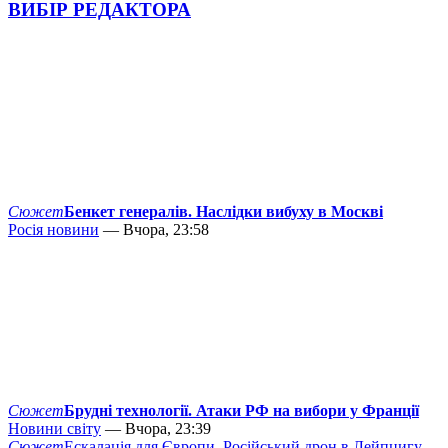
ВИБІР РЕДАКТОРА
Сюжет
Бенкет генералів. Наслідки вибуху в Москві
Росія новини
— Вчора, 23:58
Сюжет
Брудні технології. Атаки РФ на вибори у Франції
Новини світу
— Вчора, 23:39
Сюжет
Ескалація для Європи. Російський дрон в Лейпцигу