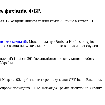
ть фахівців ФБР.
 95, холдинг Burisma та інші компанії, пише в четвер, 16
аїнських компаній
. Мова пішла про Burisma Holdins і студію
вників компаній. Хакерські атаки нібито вчинили спецслужби
денції) і ч. 2 ст. 361 (несанкціоноване втручання в роботу
України.
ії Квартал 95, щоб знайти переписку глави СБУ Івана Баканова.
 і спроби президента США Дональда Трампа тиснути на Україну