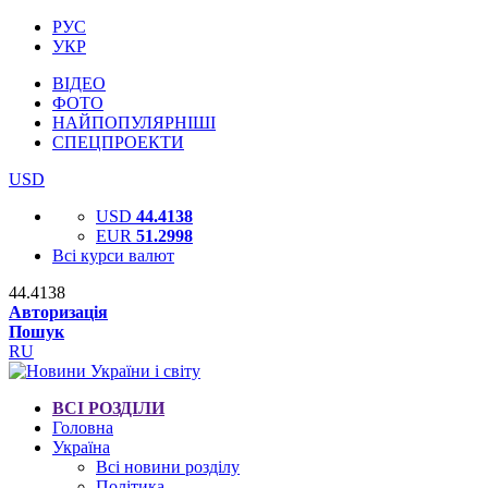
РУС
УКР
ВІДЕО
ФОТО
НАЙПОПУЛЯРНІШІ
СПЕЦПРОЕКТИ
USD
USD
44.4138
EUR
51.2998
Всі курси валют
44.4138
Авторизація
Пошук
RU
ВСІ РОЗДІЛИ
Головна
Україна
Всі новини розділу
Політика