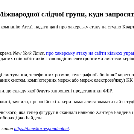
Міжнародної слідчої групи, куди запрося
мпанію Аrea1 надати дані про хакерську атаку на студію Квартал
окрема
New York Times
,
про хакерську атаку на сайти кількох укр
 даних співробітників і заволодіння електронними листами кері
ці листування, телефонних розмов, телеграфної або іншої кореспон
них систем, комп'ютерних мереж або мереж електрозв'язку) КК 
пи, до складу якої будуть запрошені представники ФБР.
лині, заявила, що російські хакери намагалися зламати сайт студ
вського, яка тепер фігурує в скандалі навколо Хантера Байдена
виборах Джо Байдена.
ш канал
https://t.me/korrespondentnet
.